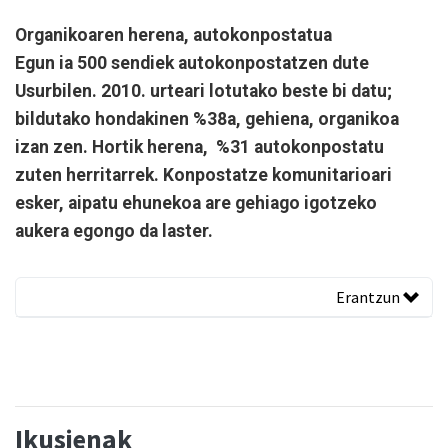
Organikoaren herena, autokonpostatua
Egun ia 500 sendiek autokonpostatzen dute
Usurbilen. 2010. urteari lotutako beste bi datu;
bildutako hondakinen %38a, gehiena, organikoa
izan zen. Hortik herena, %31 autokonpostatu
zuten herritarrek. Konpostatze komunitarioari
esker, aipatu ehunekoa are gehiago igotzeko
aukera egongo da laster.
Erantzun
Ikusienak