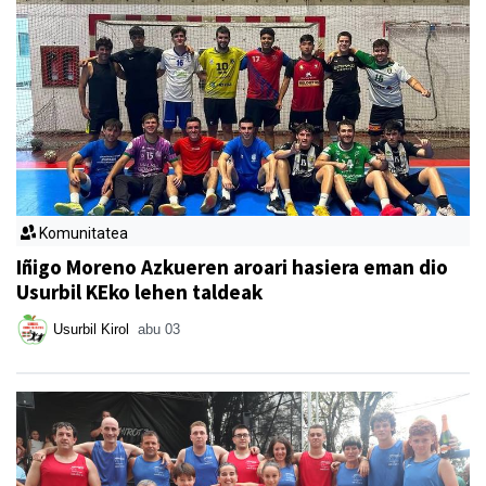
Komunitatea
Iñigo Moreno Azkueren aroari hasiera eman dio
Usurbil KEko lehen taldeak
Usurbil Kirol
abu 03