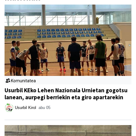
Komunitatea
Usurbil KEko Lehen Nazionala Urnietan gogotsu
lanean, aurpegi berriekin eta giro apartarekin
Usurbil Kirol
abu 05