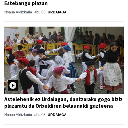
Estebango plazan
Noaua Aldizkaria
abu 03
URDAIAGA
Astelehenik ez Urdaiagan, dantzarako gogo biziz
plazaratu da Orbeldiren belaunaldi gazteena
Noaua Aldizkaria
abu 03
URDAIAGA