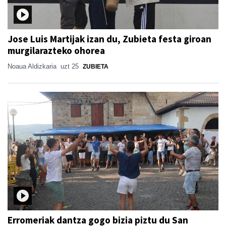
Jose Luis Martijak izan du, Zubieta festa giroan
murgilarazteko ohorea
Noaua Aldizkaria
uzt 25
ZUBIETA
Erromeriak dantza gogo bizia piztu du San