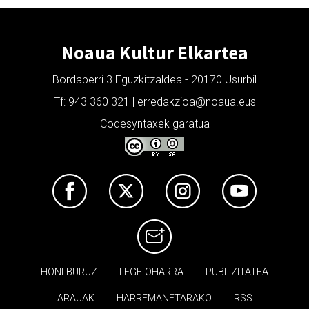
Noaua Kultur Elkartea
Bordaberri 3 Eguzkitzaldea - 20170 Usurbil
Tf: 943 360 321 | erredakzioa@noaua.eus
Codesyntaxek garatua
HONI BURUZ
LEGE OHARRA
PUBLIZITATEA
ARAUAK
HARREMANETARAKO
RSS