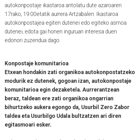
autokonpostaje ikastaroa antolatu dute azaroaren
17rako, 19:00etatik aurrera Artzabalen. Ikastaroa
autokonpostajea egiten dutenei edo egiteko asmoa
dutenei, edota gai honen inguruan interesa duen
edonori zuzendua dago.
Konpostaje komunitarioa
Etxean hondakin zati organikoa autokonpostatzeko
modurik ez dutenek, gogoan izan, autokonpostaje
komunitarioa egin dezaketela. Aurrerantzean
beraz, taldean ere zati organikoa ongarrian
bihurtzeko aukera egongo da, Usurbil Zero Zabor
taldea eta Usurbilgo Udala bultzatzen ari diren
egitasmoari esker.