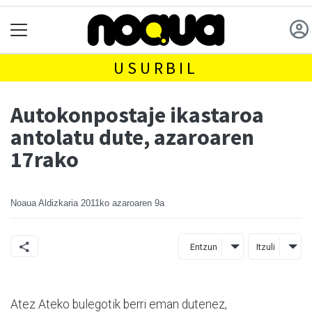
USURBIL
Autokonpostaje ikastaroa
antolatu dute, azaroaren
17rako
Noaua Aldizkaria
2011ko azaroaren 9a
Entzun
Itzuli
Atez Ateko bulegotik berri eman dutenez,