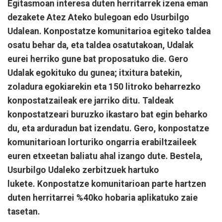
Egitasmoan interesa duten herritarrek izena eman
dezakete Atez Ateko bulegoan edo Usurbilgo
Udalean. Konpostatze komunitarioa egiteko taldea
osatu behar da, eta taldea osatutakoan, Udalak
eurei herriko gune bat proposatuko die. Gero
Udalak egokituko du gunea; itxitura batekin,
zoladura egokiarekin eta 150 litroko beharrezko
konpostatzaileak ere jarriko ditu. Taldeak
konpostatzeari buruzko ikastaro bat egin beharko
du, eta arduradun bat izendatu. Gero, konpostatze
komunitarioan lorturiko ongarria erabiltzaileek
euren etxeetan baliatu ahal izango dute. Bestela,
Usurbilgo Udaleko zerbitzuek hartuko
lukete. Konpostatze komunitarioan parte hartzen
duten herritarrei %40ko hobaria aplikatuko zaie
tasetan.