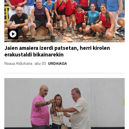
Jaien amaiera izerdi patsetan, herri kirolen
erakustaldi bikainarekin
Noaua Aldizkaria
abu 03
URDAIAGA