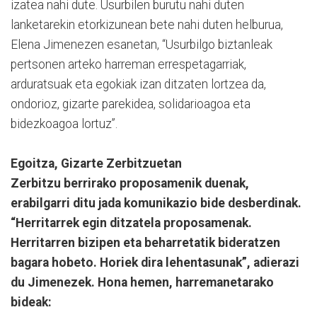
izatea nahi dute. Usurbilen burutu nahi duten
lanketarekin etorkizunean bete nahi duten helburua,
Elena Jimenezen esanetan, “Usurbilgo biztanleak
pertsonen arteko harreman errespetagarriak,
arduratsuak eta egokiak izan ditzaten lortzea da,
ondorioz, gizarte parekidea, solidarioagoa eta
bidezkoagoa lortuz”.
Egoitza, Gizarte Zerbitzuetan
Zerbitzu berrirako proposamenik duenak,
erabilgarri ditu jada komunikazio bide desberdinak.
“Herritarrek egin ditzatela proposamenak.
Herritarren bizipen eta beharretatik bideratzen
bagara hobeto. Horiek dira lehentasunak”, adierazi
du Jimenezek. Hona hemen, harremanetarako
bideak: