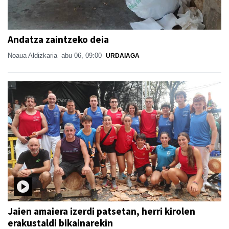
Andatza zaintzeko deia
Noaua Aldizkaria
abu 06, 09:00
URDAIAGA
Jaien amaiera izerdi patsetan, herri kirolen
erakustaldi bikainarekin