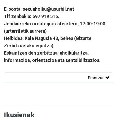
E-posta:
sexuaholku@usurbil.net
Tlf zenbakia:
697 919 516.
Jendaurreko ordutegia:
asteartero, 17:00-19:00
(urtarriletik aurrera).
Helbidea:
Kale Nagusia 43, behea (Gizarte
Zerbitzuetako egoitza).
Eskaintzen den zerbitzua:
aholkularitza,
informazioa, orientazioa eta sentsibilizazioa.
Erantzun
Ikusienak