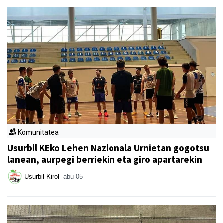
Komunitatea
Usurbil KEko Lehen Nazionala Urnietan gogotsu
lanean, aurpegi berriekin eta giro apartarekin
Usurbil Kirol
abu 05