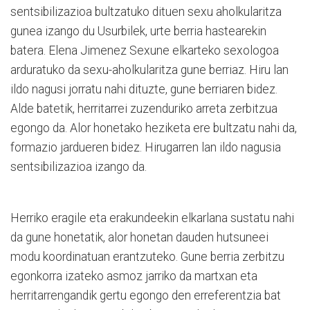
sentsibilizazioa bultzatuko dituen sexu aholkularitza
gunea izango du Usurbilek, urte berria hastearekin
batera. Elena Jimenez Sexune elkarteko sexologoa
arduratuko da sexu-aholkularitza gune berriaz. Hiru lan
ildo nagusi jorratu nahi dituzte, gune berriaren bidez.
Alde batetik, herritarrei zuzenduriko arreta zerbitzua
egongo da. Alor honetako heziketa ere bultzatu nahi da,
formazio jardueren bidez. Hirugarren lan ildo nagusia
sentsibilizazioa izango da.
Herriko eragile eta erakundeekin elkarlana sustatu nahi
da gune honetatik, alor honetan dauden hutsuneei
modu koordinatuan erantzuteko. Gune berria zerbitzu
egonkorra izateko asmoz jarriko da martxan eta
herritarrengandik gertu egongo den erreferentzia bat