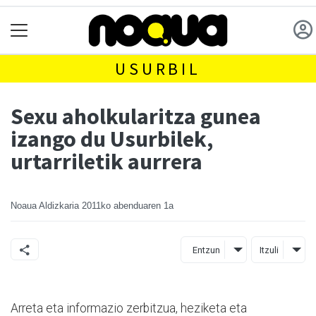
USURBIL
Sexu aholkularitza gunea
izango du Usurbilek,
urtarriletik aurrera
Noaua Aldizkaria
2011ko abenduaren 1a
Entzun
Itzuli
Arreta eta informazio zerbitzua, heziketa eta