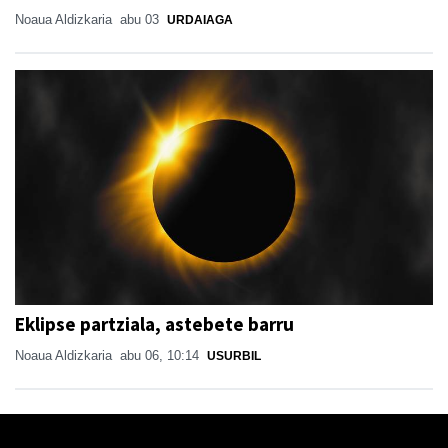
Noaua Aldizkaria
abu 03
URDAIAGA
Eklipse partziala, astebete barru
Noaua Aldizkaria
abu 06, 10:14
USURBIL