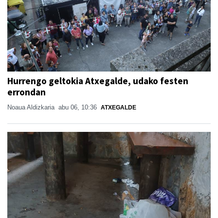
Hurrengo geltokia Atxegalde, udako festen
errondan
Noaua Aldizkaria
abu 06, 10:36
ATXEGALDE