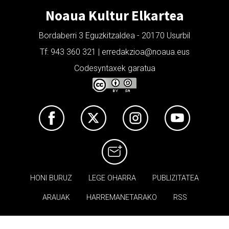
Noaua Kultur Elkartea
Bordaberri 3 Eguzkitzaldea - 20170 Usurbil
Tf: 943 360 321 | erredakzioa@noaua.eus
Codesyntaxek garatua
HONI BURUZ
LEGE OHARRA
PUBLIZITATEA
ARAUAK
HARREMANETARAKO
RSS