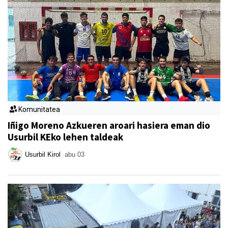
Komunitatea
Iñigo Moreno Azkueren aroari hasiera eman dio
Usurbil KEko lehen taldeak
Usurbil Kirol
abu 03