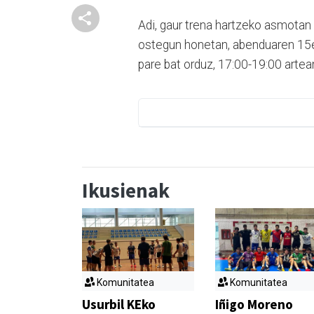
Adi, gaur trena hartzeko asmotan 
ostegun honetan, abenduaren 15ea
pare bat orduz, 17:00-19:00 artea
Ikusienak
Komunitatea
Komunitatea
Usurbil KEko
Iñigo Moreno