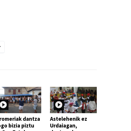
romeriak dantza
Astelehenik ez
go bizia piztu
Urdaiagan,