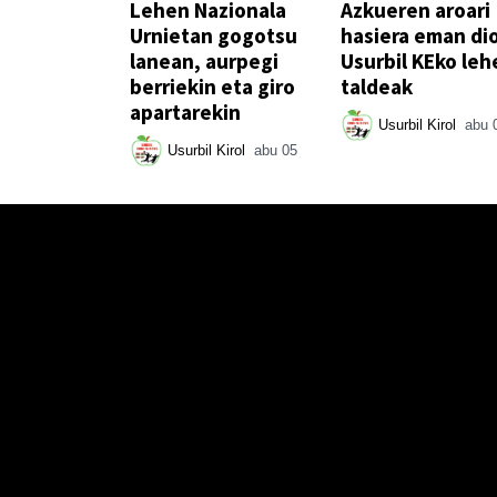
Lehen Nazionala
Azkueren aroari
Urnietan gogotsu
hasiera eman di
lanean, aurpegi
Usurbil KEko leh
berriekin eta giro
taldeak
apartarekin
Usurbil Kirol
abu 
Usurbil Kirol
abu 05