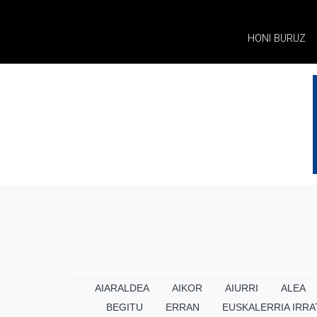
HONI BURUZ
AIARALDEA
AIKOR
AIURRI
ALEA
BEGITU
ERRAN
EUSKALERRIA IRRA