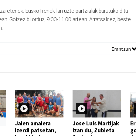
zaretenok. EuskoTrenek lan uzte partzialak burutuko ditu
n. Goizez bi orduz, 9:00-11:00 artean. Arratsaldez, beste
n.
Erantzun
Jaien amaiera
Jose Luis Martijak
Er
izerdi patsetan,
izan du, Zubieta
go