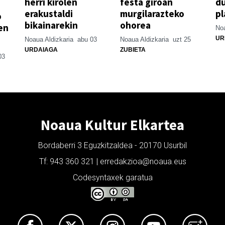
herri kirolen
festa giroan
d
erakustaldi
murgilarazteko
pl
o
bikainarekin
ohorea
en
Noa
UR
Noaua Aldizkaria
abu 03
Noaua Aldizkaria
uzt 25
URDAIAGA
ZUBIETA
03
Noaua Kultur Elkartea
Bordaberri 3 Eguzkitzaldea - 20170 Usurbil
Tf: 943 360 321 | erredakzioa@noaua.eus
Codesyntaxek garatua