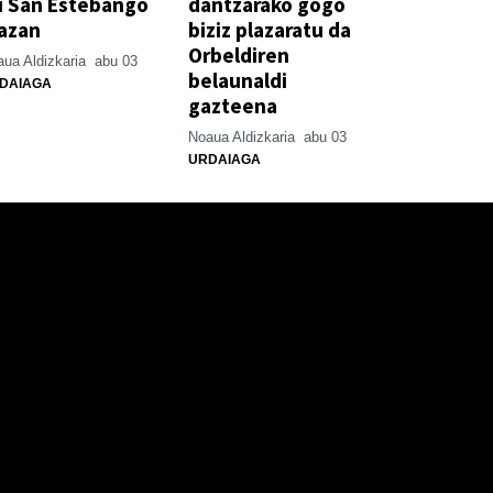
u San Estebango
dantzarako gogo
azan
biziz plazaratu da
Orbeldiren
ua Aldizkaria
abu 03
belaunaldi
DAIAGA
gazteena
Noaua Aldizkaria
abu 03
URDAIAGA