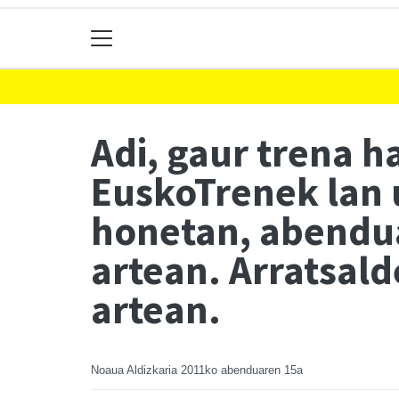
Adi, gaur trena 
EuskoTrenek lan 
honetan, abendua
artean. Arratsald
artean.
Noaua Aldizkaria
2011ko abenduaren 15a