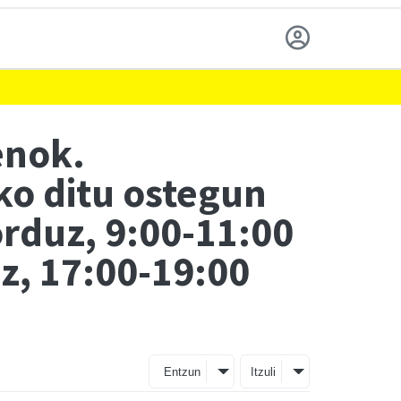
enok.
ko ditu ostegun
rduz, 9:00-11:00
uz, 17:00-19:00
Entzun
Itzuli