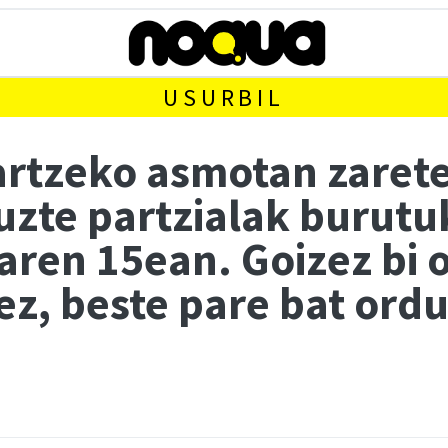
USURBIL
hartzeko asmotan zaret
uzte partzialak burutu
ren 15ean. Goizez bi o
ez, beste pare bat ord