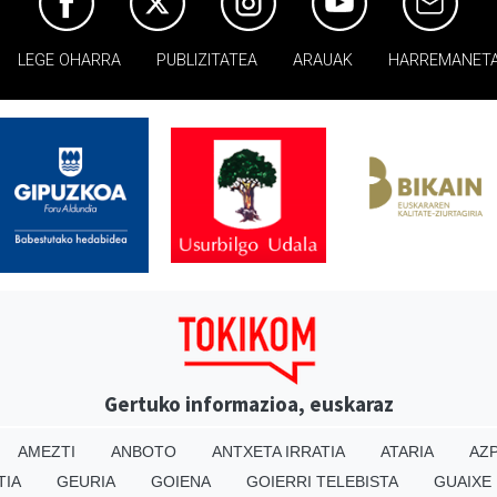
LEGE OHARRA
PUBLIZITATEA
ARAUAK
HARREMANET
Gertuko informazioa, euskaraz
AMEZTI
ANBOTO
ANTXETA IRRATIA
ATARIA
AZP
TIA
GEURIA
GOIENA
GOIERRI TELEBISTA
GUAIXE