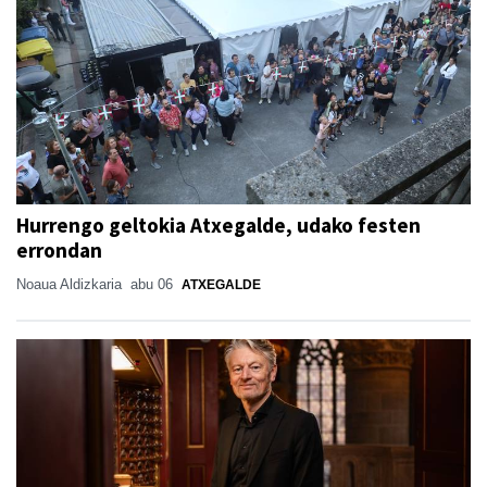
Hurrengo geltokia Atxegalde, udako festen
errondan
Noaua Aldizkaria
abu 06
ATXEGALDE