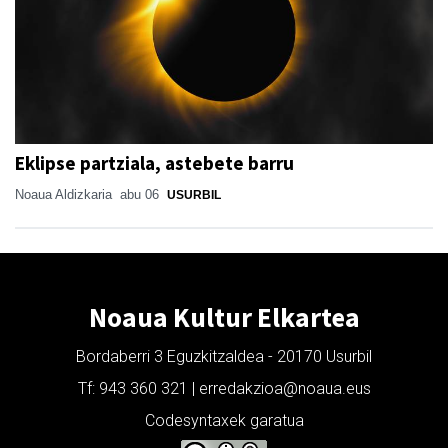
Eklipse partziala, astebete barru
Noaua Aldizkaria
abu 06
USURBIL
Noaua Kultur Elkartea
Bordaberri 3 Eguzkitzaldea - 20170 Usurbil
Tf: 943 360 321 | erredakzioa@noaua.eus
Codesyntaxek garatua