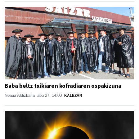
Baba beltz txikiaren kofradiaren ospakizuna
Noaua Aldizkaria
abu 27, 14:00
KALEZAR