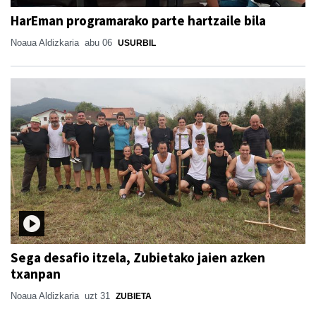
HarEman programarako parte hartzaile bila
Noaua Aldizkaria
abu 06
USURBIL
Sega desafio itzela, Zubietako jaien azken
txanpan
Noaua Aldizkaria
uzt 31
ZUBIETA