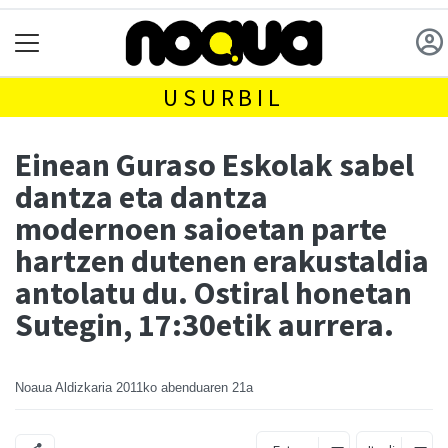
USURBIL
Einean Guraso Eskolak sabel
dantza eta dantza
modernoen saioetan parte
hartzen dutenen erakustaldia
antolatu du. Ostiral honetan
Sutegin, 17:30etik aurrera.
Noaua Aldizkaria
2011ko abenduaren 21a