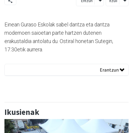
Entzun
Itzuli
Einean Guraso Eskolak sabel dantza eta dantza
modernoen saioetan parte hartzen dutenen
erakustaldia antolatu du. Ostiral honetan Sutegin,
17:30etik aurrera.
Erantzun
Ikusienak