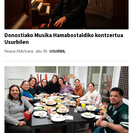
Donostiako Musika Hamabostaldiko kontzertua
Usurbilen
Noaua Aldizkaria
abu 06
USURBIL