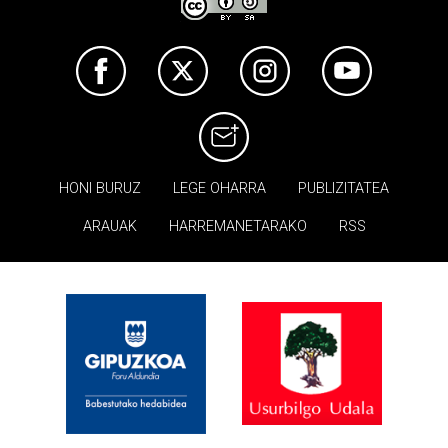
HONI BURUZ
LEGE OHARRA
PUBLIZITATEA
ARAUAK
HARREMANETARAKO
RSS