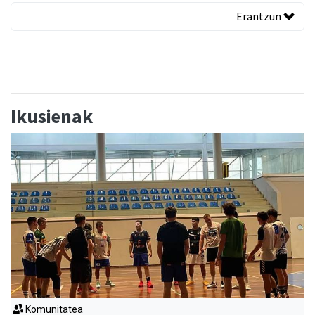
Erantzun
Ikusienak
Komunitatea