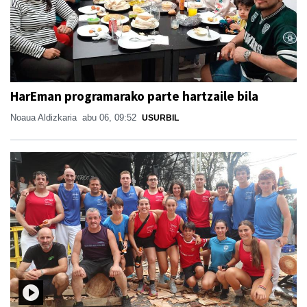
HarEman programarako parte hartzaile bila
Noaua Aldizkaria
abu 06, 09:52
USURBIL