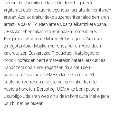
kalean da. Usurbilgo Udala kide duen bilguneak
argitaratu duen eskuorria egunotan banatu da herritarren
artean. Azalak erakundeko zuzendaritza talde berriaren
argazkia dakar. Edukien artean, baita elkarrizketa bana,
UEMAko lehendakari eta lehendakari ordeari ere;
Bergarako alkateorde Maren Belastegi eta Aramako
zinegotzi Asier Mujikari hurrenez hurren. Abenduan
kaleratu zen Euskarazko Produktuen Katalogoaren
nondik norakoen berri ematearekin batera, erakundea
handitzera doala ere iragartzen da aipatu berri-
paperean. Orain arte UEMAko kide izan diren 61
udalerrien zerrendara beste bat gehituko da, urte
hasiera honetan; Berastegi. UEMA-ko berri-papera
Usurbilgo Udalaren web orrialdean kontsulta liteke jada,
usurbil.net helbidean.