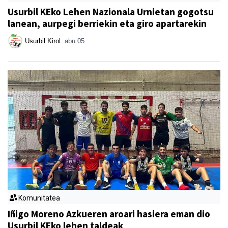
Usurbil KEko Lehen Nazionala Urnietan gogotsu
lanean, aurpegi berriekin eta giro apartarekin
Usurbil Kirol
abu 05
Komunitatea
Iñigo Moreno Azkueren aroari hasiera eman dio
Usurbil KEko lehen taldeak