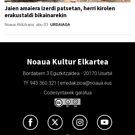
Jaien amaiera izerdi patsetan, herri kirolen
erakustaldi bikainarekin
Noaua Aldizkaria
abu 03
URDAIAGA
Noaua Kultur Elkartea
Bordaberri 3 Eguzkitzaldea - 20170 Usurbil
Tf: 943 360 321 | erredakzioa@noaua.eus
Codesyntaxek garatua