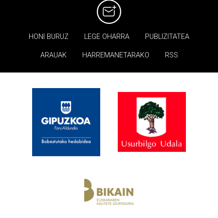
HONI BURUZ
LEGE OHARRA
PUBLIZITATEA
ARAUAK
HARREMANETARAKO
RSS