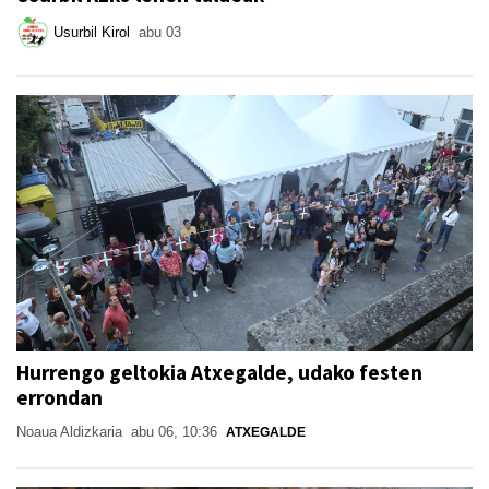
Usurbil Kirol
abu 03
Hurrengo geltokia Atxegalde, udako festen
errondan
Noaua Aldizkaria
abu 06, 10:36
ATXEGALDE