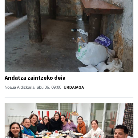
Andatza zaintzeko deia
Noaua Aldizkaria
abu 06, 09:00
URDAIAGA