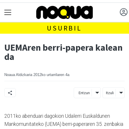
USURBIL
UEMAren berri-papera kalean
da
Noaua Aldizkaria
2012ko urtarrilaren 4a
Entzun
Itzuli
2011ko abenduari dagokion Udalerri Euskaldunen
Mankomunitateko (UEMA) berri-paperaren 35. zenbakia