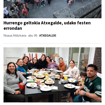
Hurrengo geltokia Atxegalde, udako festen
errondan
Noaua Aldizkaria
abu 06
ATXEGALDE