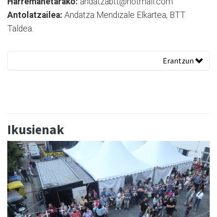
Harremanetarako:
andatzabtt@hotmail.com
Antolatzailea:
Andatza Mendizale Elkartea, BTT
Taldea.
Erantzun
Ikusienak