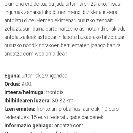
ekimena ere deitua du jada urtarrilaren 29rako; Irisasi
inguruak zeharkatuko dituen mendi bizikleta irteera
antolatu dute. Hemen ekimenari buruzko zenbait
zehaztasun, baina parte hartzeko asmotan direnak adi,
antolatzaileek asteotan hilabete bukaerako hitzorduari
buruzko nondik norakoen berri ematen joango baitira
andatza.com web orrialdean:
Eguna:
urtarrilak 29, igandea.
Ordua:
9:00.
Irteera/helmuga:
frontoia.
Ibilbidearen luzera:
30-32 km.
Izen ematea:
frontoian, proba hasi aurretik. 10 euro
federatuek, 15 euro federatu gabe daudenek.
Informazio gehiago:
andatza.com