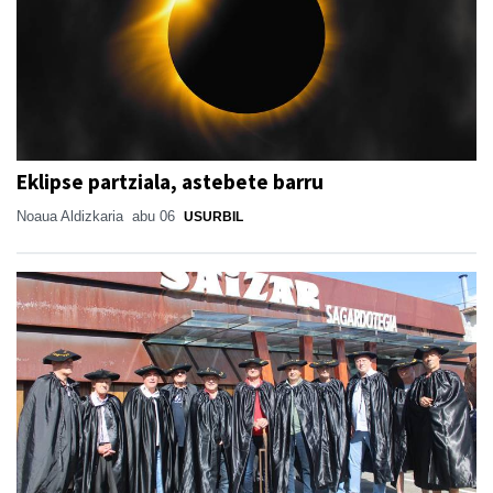
Eklipse partziala, astebete barru
Noaua Aldizkaria
abu 06
USURBIL