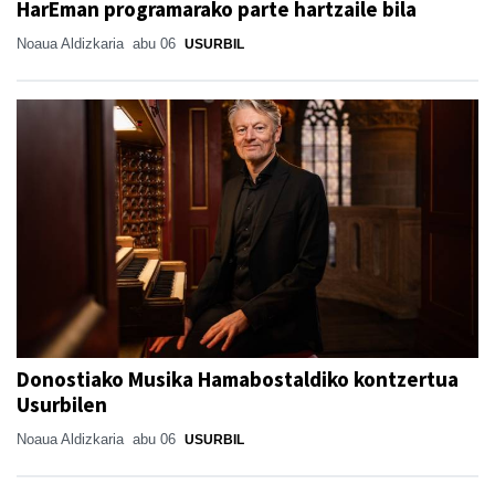
HarEman programarako parte hartzaile bila
Noaua Aldizkaria
abu 06
USURBIL
Donostiako Musika Hamabostaldiko kontzertua
Usurbilen
Noaua Aldizkaria
abu 06
USURBIL