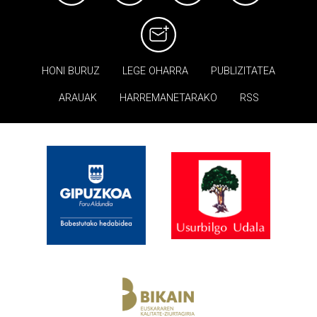
HONI BURUZ
LEGE OHARRA
PUBLIZITATEA
ARAUAK
HARREMANETARAKO
RSS