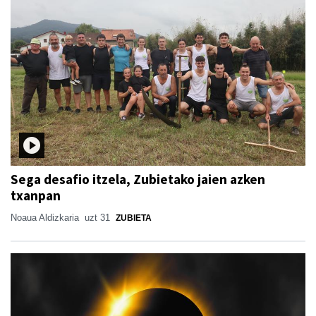
Sega desafio itzela, Zubietako jaien azken
txanpan
Noaua Aldizkaria
uzt 31
ZUBIETA