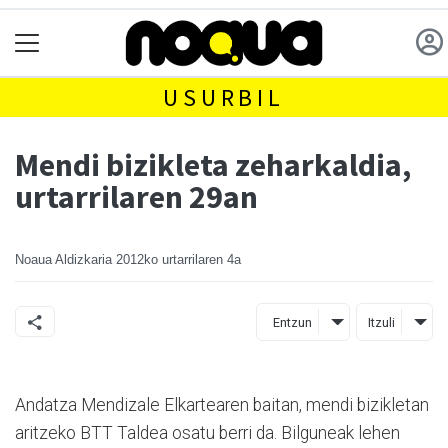
USURBIL
Mendi bizikleta zeharkaldia,
urtarrilaren 29an
Noaua Aldizkaria
2012ko urtarrilaren 4a
Entzun
Itzuli
Andatza Mendizale Elkartearen baitan, mendi bizikletan
aritzeko BTT Taldea osatu berri da. Bilguneak lehen