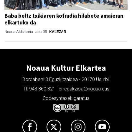
Baba beltz txikiaren kofradia hilabete amaieran
elkartuko da
Noaua Aldizkaria
abu 06
KALEZAR
Noaua Kultur Elkartea
Bordaberri 3 Eguzkitzaldea - 20170 Usurbil
Tf: 943 360 321 | erredakzioa@noaua.eus
Codesyntaxek garatua