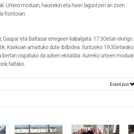
k. Urtero moduan, haurrekin eta haiei laguntzen ari ziren
da frontoian.
r, Gaspar eta Baltasar erregeen kabalgata. 17:30etan ekingo
atik. Kaxkoan amaituko dute ibilbidea. Iluntzeko 19:30etarako
eta bertan ospatuko da azken ekitaldia. Aurreko urteen moduan
rik faltako.
Erantzun