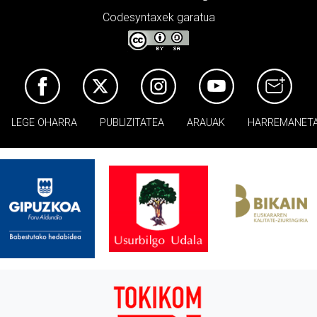
Codesyntaxek garatua
LEGE OHARRA
PUBLIZITATEA
ARAUAK
HARREMANET