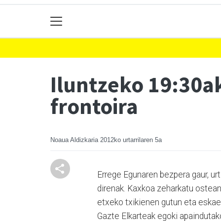
Iluntzeko 19:30a
frontoira
Noaua Aldizkaria
2012ko urtarrilaren 5a
Errege Egunaren bezpera gaur, urta
direnak. Kaxkoa zeharkatu ostean 
etxeko txikienen gutun eta eskaera
Gazte Elkarteak egoki apaindutako