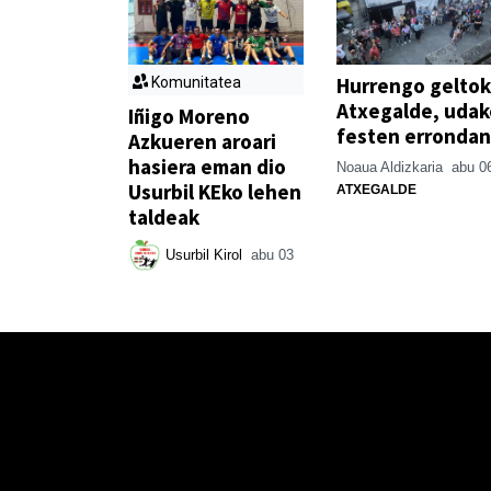
Hurrengo geltok
Komunitatea
Atxegalde, udak
Iñigo Moreno
festen errondan
Azkueren aroari
hasiera eman dio
Noaua Aldizkaria
abu 0
Usurbil KEko lehen
ATXEGALDE
taldeak
Usurbil Kirol
abu 03