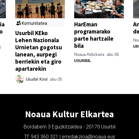
ia
HarEman
An
Komunitatea
o
programarako
de
Usurbil KEko
parte hartzaile
Lehen Nazionala
Noa
bila
Urnietan gogotsu
UR
6
lanean, aurpegi
Noaua Aldizkaria
abu 06
berriekin eta giro
USURBIL
apartarekin
Usurbil Kirol
abu 05
Noaua Kultur Elkartea
Bordaberri 3 Eguzkitzaldea - 20170 Usurbil
Tf: 943 360 321 | erredakzioa@noaua.eus