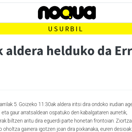
USURBIL
k aldera helduko da Er
rrilak 5. Goizeko 11:30ak aldera iritsi dira ondoko irudian age
eta gaur arratsaldean ospatuko den kabalgataren aurretik,
k biltzen aritu dira eguerdi parte honetan frontoian. Ziortza
 oholtza gainera igotzen joan dira pixkanaka, euren desioak