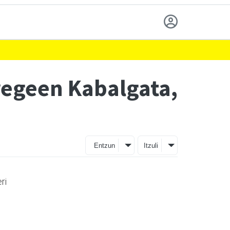
regeen Kabalgata,
Entzun
Itzuli
ri