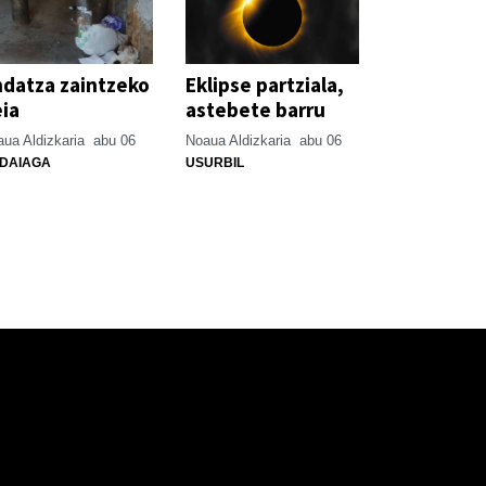
datza zaintzeko
Eklipse partziala,
ia
astebete barru
ua Aldizkaria
abu 06
Noaua Aldizkaria
abu 06
DAIAGA
USURBIL