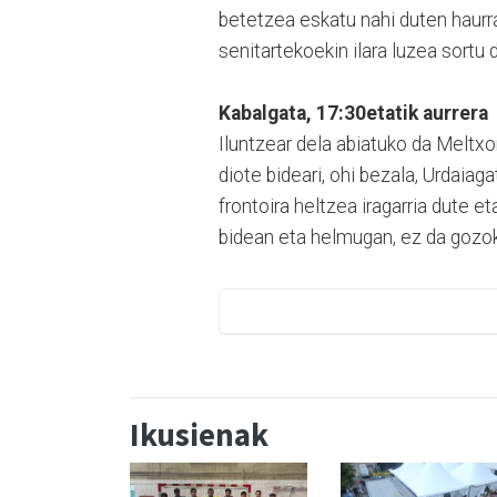
betetzea eskatu nahi duten haurra
senitartekoekin ilara luzea sortu 
Kabalgata, 17:30etatik aurrera
Iluntzear dela abiatuko da Meltxo
diote bideari, ohi bezala, Urdaiag
frontoira heltzea iragarria dute 
bidean eta helmugan, ez da gozoki
Ikusienak