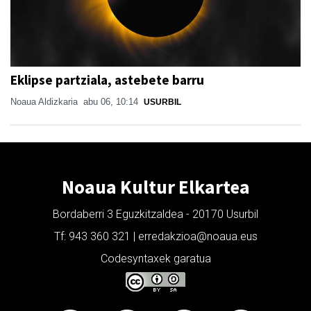
Eklipse partziala, astebete barru
Noaua Aldizkaria
abu 06, 10:14
USURBIL
Noaua Kultur Elkartea
Bordaberri 3 Eguzkitzaldea - 20170 Usurbil
Tf: 943 360 321 | erredakzioa@noaua.eus
Codesyntaxek garatua