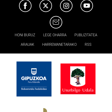
HONI BURUZ
LEGE OHARRA
PUBLIZITATEA
ARAUAK
HARREMANETARAKO
RSS