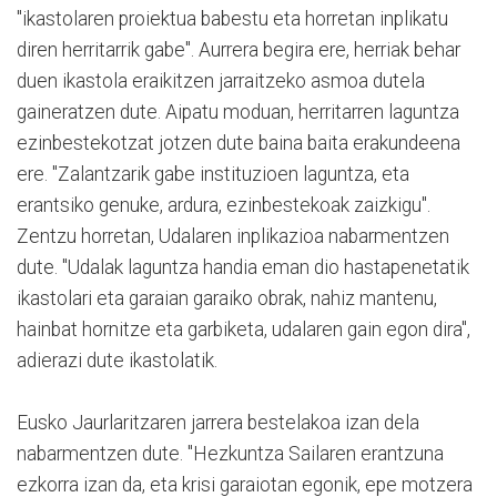
"ikastolaren proiektua babestu eta horretan inplikatu
diren herritarrik gabe". Aurrera begira ere, herriak behar
duen ikastola eraikitzen jarraitzeko asmoa dutela
gaineratzen dute. Aipatu moduan, herritarren laguntza
ezinbestekotzat jotzen dute baina baita erakundeena
ere. "Zalantzarik gabe instituzioen laguntza, eta
erantsiko genuke, ardura, ezinbestekoak zaizkigu".
Zentzu horretan, Udalaren inplikazioa nabarmentzen
dute. "Udalak laguntza handia eman dio hastapenetatik
ikastolari eta garaian garaiko obrak, nahiz mantenu,
hainbat hornitze eta garbiketa, udalaren gain egon dira",
adierazi dute ikastolatik.
Eusko Jaurlaritzaren jarrera bestelakoa izan dela
nabarmentzen dute. "Hezkuntza Sailaren erantzuna
ezkorra izan da, eta krisi garaiotan egonik, epe motzera