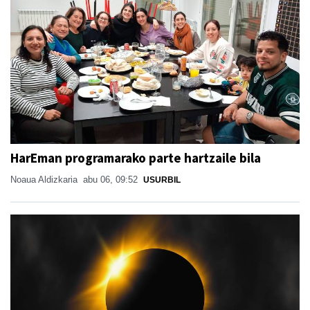
HarEman programarako parte hartzaile bila
Noaua Aldizkaria
abu 06, 09:52
USURBIL