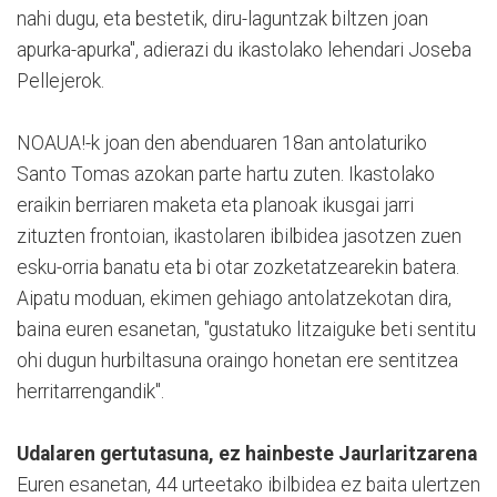
nahi dugu, eta bestetik, diru-laguntzak biltzen joan
apurka-apurka", adierazi du ikastolako lehendari Joseba
Pellejerok.
NOAUA!-k joan den abenduaren 18an antolaturiko
Santo Tomas azokan parte hartu zuten. Ikastolako
eraikin berriaren maketa eta planoak ikusgai jarri
zituzten frontoian, ikastolaren ibilbidea jasotzen zuen
esku-orria banatu eta bi otar zozketatzearekin batera.
Aipatu moduan, ekimen gehiago antolatzekotan dira,
baina euren esanetan, "gustatuko litzaiguke beti sentitu
ohi dugun hurbiltasuna oraingo honetan ere sentitzea
herritarrengandik".
Udalaren gertutasuna, ez hainbeste Jaurlaritzarena
Euren esanetan, 44 urteetako ibilbidea ez baita ulertzen