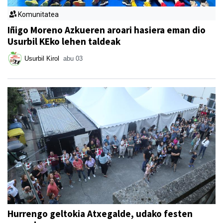
Komunitatea
Iñigo Moreno Azkueren aroari hasiera eman dio
Usurbil KEko lehen taldeak
Usurbil Kirol
abu 03
Hurrengo geltokia Atxegalde, udako festen