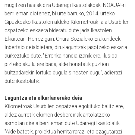
mugitzen hasiak dira Udarregi Ikastolakoak. NOAUA!-ri
berri eman diotenez, bi urte barruko, 2014. urteko
Gipuzkoako Ikastolen aldeko Kilometroak jaia Usurbilen
ospatzeko eskaera bideratu dute jada Ikastolen
Elkartean. Horrez gain, Onura Sozialeko Erakundeek
Inbertsio deialdietara, diru-laguntzak jasotzeko eskaria
aurkeztuko dute. "Erronka handia izanik ere, ilusioa
pizteko akuilu ere bada; alde honetatik guztion
bultzadarekin lortuko dugula sinesten dugu", adierazi
dute ikastolatik.
Laguntza eta elkarlanerako deia
Kilometroak Usurbilen ospatzea egokituko balitz ere,
aldez aurretik ekimen desberdinak antolatzeko
asmotan direla berri eman dute Udarregi Ikastolatik.
"Alde batetik, proiektua herritarrarazi eta ezagutarazi