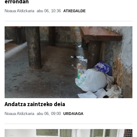
errondan
Noaua Aldizkaria
abu 06, 10:36
ATXEGALDE
Andatza zaintzeko deia
Noaua Aldizkaria
abu 06, 09:00
URDAIAGA