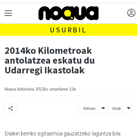
USURBIL
2014ko Kilometroak
antolatzea eskatu du
Udarregi Ikastolak
Noaua Aldizkaria
2012ko urtarrilaren 13a
Entzun
Itzuli
Eraikin berriko egitasmoa gauzatzeko laguntza bila