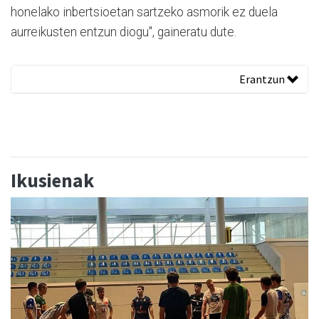
honelako inbertsioetan sartzeko asmorik ez duela
aurreikusten entzun diogu", gaineratu dute.
Erantzun
Ikusienak