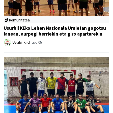
Komunitatea
Usurbil KEko Lehen Nazionala Urnietan gogotsu
lanean, aurpegi berriekin eta giro apartarekin
Usurbil Kirol
abu 05