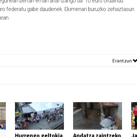
 egunean bertan eman ahal izango da. 10 euro ordaindu
uro federatu gabe daudenek. Ekimenari buruzko zehaztasun
ean.
Erantzun
Hurrengo geltokia
Andatza zaintzeko
Ja