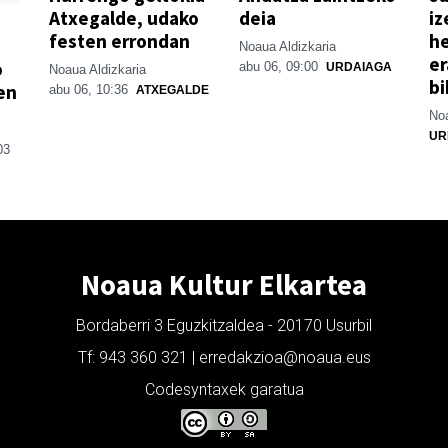
Atxegalde, udako
deia
iz
festen errondan
he
Noaua Aldizkaria
er
o
abu 06, 09:00
URDAIAGA
Noaua Aldizkaria
bi
en
abu 06, 10:36
ATXEGALDE
Noa
UR
03
Noaua Kultur Elkartea
Bordaberri 3 Eguzkitzaldea - 20170 Usurbil
Tf: 943 360 321 | erredakzioa@noaua.eus
Codesyntaxek garatua