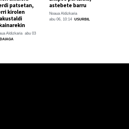
erdi patsetan,
astebete barru
rri kirolen
Noaua Aldizkaria
akustaldi
abu 06, 10:14
USURBIL
kainarekin
ua Aldizkaria
abu 03
DAIAGA