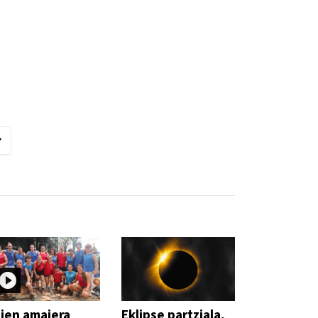
ien amaiera
Eklipse partziala,