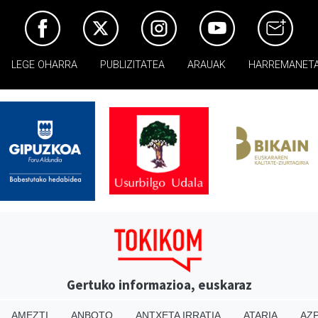
LEGE OHARRA
PUBLIZITATEA
ARAUAK
HARREMANET
Gertuko informazioa, euskaraz
AMEZTI
ANBOTO
ANTXETA IRRATIA
ATARIA
AZP