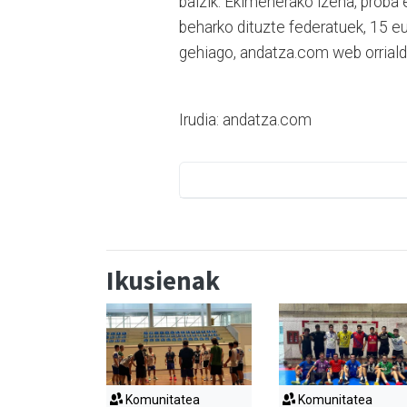
baizik. Ekimenerako izena, proba
beharko dituzte federatuek, 15 e
gehiago, andatza.com web orriald
Irudia: andatza.com
Ikusienak
Komunitatea
Komunitatea