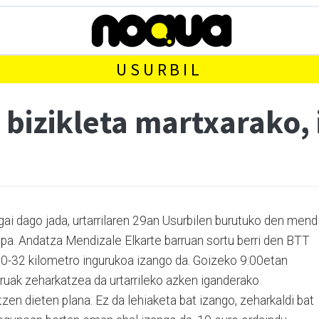
USURBIL
 bizikleta martxarako, 
ai dago jada, urtarrilaren 29an Usurbilen burutuko den mend
mapa. Andatza Mendizale Elkarte barruan sortu berri den BTT
0-32 kilometro ingurukoa izango da. Goizeko 9:00etan
guruak zeharkatzea da urtarrileko azken iganderako
tzen dieten plana. Ez da lehiaketa bat izango, zeharkaldi bat