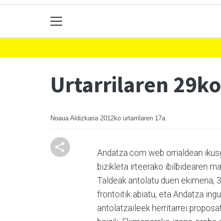
Urtarrilaren 29ko
Noaua Aldizkaria
2012ko urtarrilaren 17a
Andatza.com web orrialdean ikusg
bizikleta irteerako ibilbidearen 
Taldeak antolatu duen ekimena, 3
frontoitik abiatu, eta Andatza in
antolatzaileek herritarrei proposa