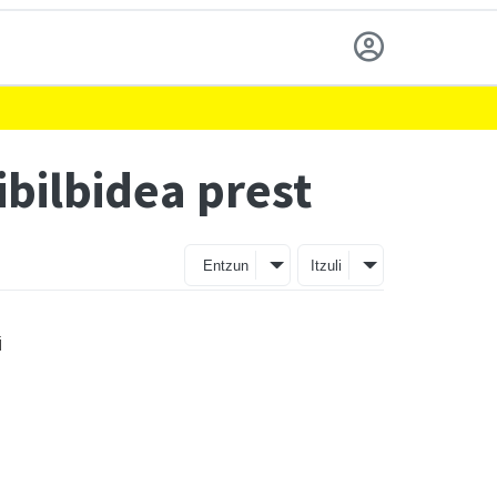
ibilbidea prest
Entzun
Itzuli
i