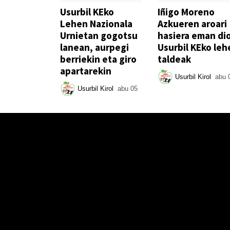
Usurbil KEko
Iñigo Moreno
Lehen Nazionala
Azkueren aroari
Urnietan gogotsu
hasiera eman di
lanean, aurpegi
Usurbil KEko leh
berriekin eta giro
taldeak
apartarekin
Usurbil Kirol
abu 
Usurbil Kirol
abu 05