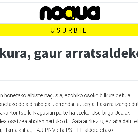
USURBIL
lkura, gaur arratsalde
 honetako albiste nagusia; ezohiko osoko bilkura deitua
netako deialdirako gai zerrendan aztergai bakarra izango du
xako Kontseilu Nagusian parte hartzeko, Usurbilgo Udalak
dea osatzea ahotan hartuko du. Gaia aurkeztu, eztabaidatu e
lar, Hamaikabat, EAJ-PNV eta PSE-EE alderdietako