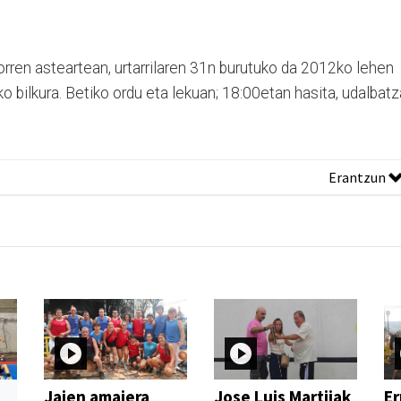
orren asteartean, urtarrilaren 31n burutuko da 2012ko lehen
o bilkura. Betiko ordu eta lekuan; 18:00etan hasita, udalbatz
Erantzun
Jaien amaiera
Jose Luis Martijak
Er