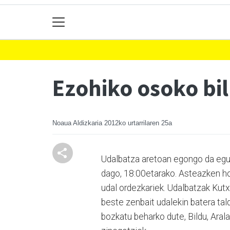
Ezohiko osoko bi
Noaua Aldizkaria
2012ko urtarrilaren 25a
Udalbatza aretoan egongo da egun
dago, 18:00etarako. Asteazken ho
udal ordezkariek. Udalbatzak Kut
beste zenbait udalekin batera tal
bozkatu beharko dute, Bildu, Ara