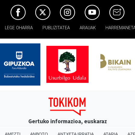
LEGE OHARRA
PUBLIZITATEA
ARAUAK
HARREMANET
Gertuko informazioa, euskaraz
AMEZTI
ANBOTO
ANTXETA IRRATIA
ATARIA
AZP