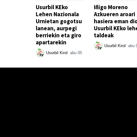
Usurbil KEko
Iñigo Moreno
Lehen Nazionala
Azkueren aroari
Urnietan gogotsu
hasiera eman di
lanean, aurpegi
Usurbil KEko leh
berriekin eta giro
taldeak
apartarekin
Usurbil Kirol
abu 
Usurbil Kirol
abu 05