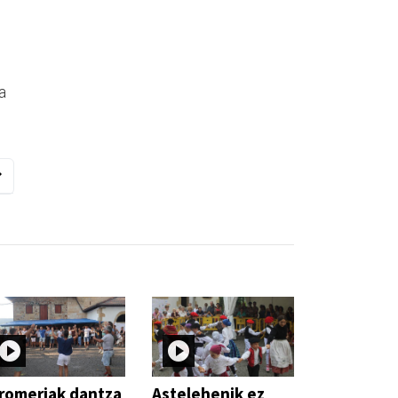
a
romeriak dantza
Astelehenik ez