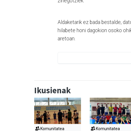
zinegotziek.
Aldaketarik ez bada bestalde, dat
hilabete honi dagokion osoko ohik
aretoan.
Ikusienak
Komunitatea
Komunitatea