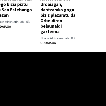
go bizia piztu
Urdaiagan,
u San Estebango
dantzarako gogo
azan
biziz plazaratu da
Orbeldiren
ua Aldizkaria
abu 03
belaunaldi
DAIAGA
gazteena
Noaua Aldizkaria
abu 03
URDAIAGA