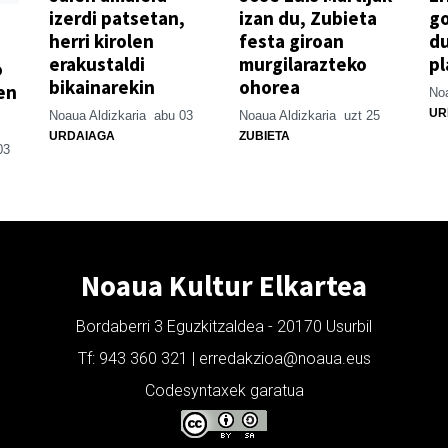
izerdi patsetan,
izan du, Zubieta
go
herri kirolen
festa giroan
d
erakustaldi
murgilarazteko
pl
o
bikainarekin
ohorea
en
Noa
UR
Noaua Aldizkaria
abu 03
Noaua Aldizkaria
uzt 25
URDAIAGA
ZUBIETA
03
Noaua Kultur Elkartea
Bordaberri 3 Eguzkitzaldea - 20170 Usurbil
Tf: 943 360 321 | erredakzioa@noaua.eus
Codesyntaxek garatua