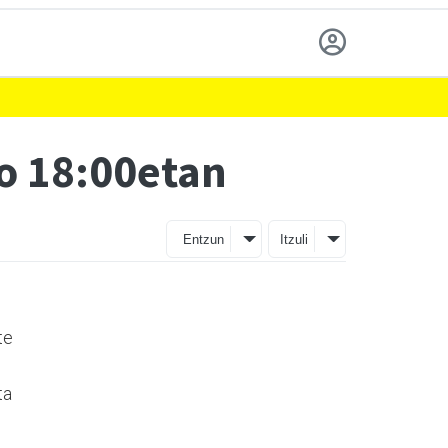
ko 18:00etan
Entzun
Itzuli
te
ta