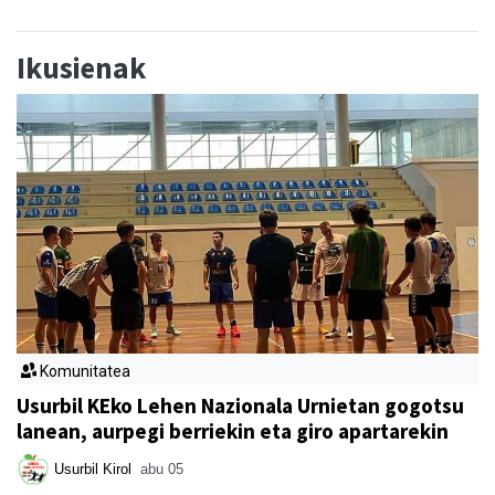
Ikusienak
Komunitatea
Usurbil KEko Lehen Nazionala Urnietan gogotsu
lanean, aurpegi berriekin eta giro apartarekin
Usurbil Kirol
abu 05