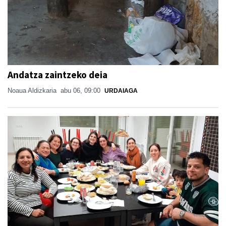
Andatza zaintzeko deia
Noaua Aldizkaria
abu 06, 09:00
URDAIAGA