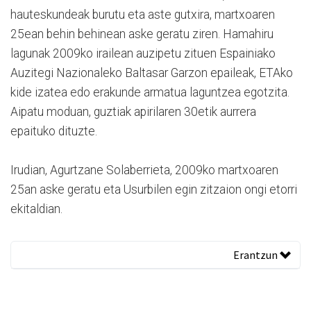
hauteskundeak burutu eta aste gutxira, martxoaren
25ean behin behinean aske geratu ziren. Hamahiru
lagunak 2009ko irailean auzipetu zituen Espainiako
Auzitegi Nazionaleko Baltasar Garzon epaileak, ETAko
kide izatea edo erakunde armatua laguntzea egotzita.
Aipatu moduan, guztiak apirilaren 30etik aurrera
epaituko dituzte.
Irudian, Agurtzane Solaberrieta, 2009ko martxoaren
25an aske geratu eta Usurbilen egin zitzaion ongi etorri
ekitaldian.
Erantzun