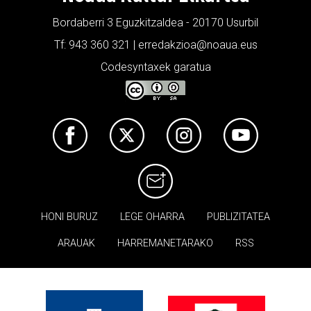
Bordaberri 3 Eguzkitzaldea - 20170 Usurbil
Tf: 943 360 321 | erredakzioa@noaua.eus
Codesyntaxek garatua
HONI BURUZ
LEGE OHARRA
PUBLIZITATEA
ARAUAK
HARREMANETARAKO
RSS