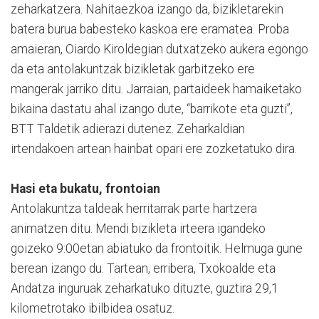
zeharkatzera. Nahitaezkoa izango da, bizikletarekin
batera burua babesteko kaskoa ere eramatea. Proba
amaieran, Oiardo Kiroldegian dutxatzeko aukera egongo
da eta antolakuntzak bizikletak garbitzeko ere
mangerak jarriko ditu. Jarraian, partaideek hamaiketako
bikaina dastatu ahal izango dute, “barrikote eta guzti”,
BTT Taldetik adierazi dutenez. Zeharkaldian
irtendakoen artean hainbat opari ere zozketatuko dira.
Hasi eta bukatu, frontoian
Antolakuntza taldeak herritarrak parte hartzera
animatzen ditu. Mendi bizikleta irteera igandeko
goizeko 9:00etan abiatuko da frontoitik. Helmuga gune
berean izango du. Tartean, erribera, Txokoalde eta
Andatza inguruak zeharkatuko dituzte, guztira 29,1
kilometrotako ibilbidea osatuz.