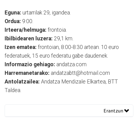
Eguna:
urtarrilak 29, igandea.
Ordua:
9:00.
Irteera/helmuga:
frontoia.
Ibilbidearen luzera:
29,1 km.
Izen ematea:
frontoian, 8:00-8:30 artean. 10 euro
federatuek, 15 euro federatu gabe daudenek.
Informazio gehiago:
andatza.com
Harremanetarako:
andatzabtt@hotmail.com
Antolatzailea:
Andatza Mendizale Elkartea, BTT
Taldea.
Erantzun