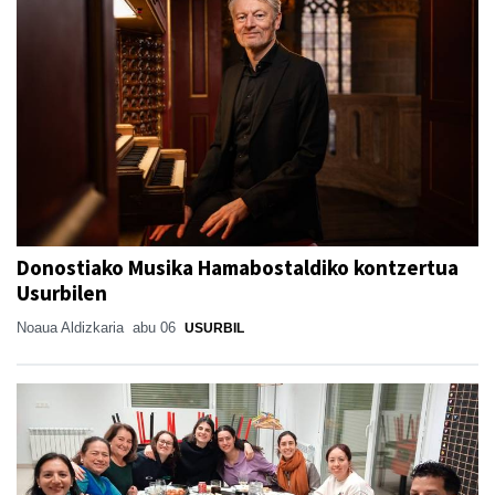
Donostiako Musika Hamabostaldiko kontzertua
Usurbilen
Noaua Aldizkaria
abu 06
USURBIL