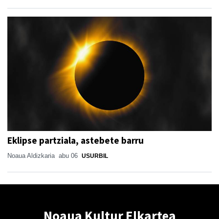
Eklipse partziala, astebete barru
Noaua Aldizkaria
abu 06
USURBIL
Noaua Kultur Elkartea