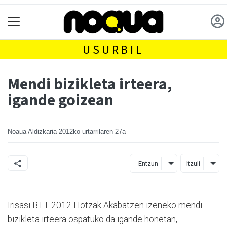
USURBIL
Mendi bizikleta irteera,
igande goizean
Noaua Aldizkaria
2012ko urtarrilaren 27a
Entzun
Itzuli
Irisasi BTT 2012 Hotzak Akabatzen izeneko mendi
bizikleta irteera ospatuko da igande honetan,