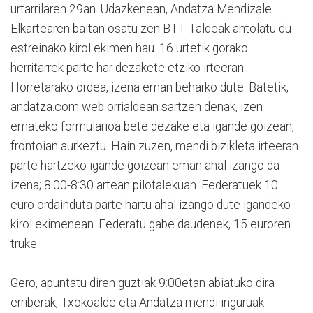
urtarrilaren 29an. Udazkenean, Andatza Mendizale
Elkartearen baitan osatu zen BTT Taldeak antolatu du
estreinako kirol ekimen hau. 16 urtetik gorako
herritarrek parte har dezakete etziko irteeran.
Horretarako ordea, izena eman beharko dute. Batetik,
andatza.com web orrialdean sartzen denak, izen
emateko formularioa bete dezake eta igande goizean,
frontoian aurkeztu. Hain zuzen, mendi bizikleta irteeran
parte hartzeko igande goizean eman ahal izango da
izena; 8:00-8:30 artean pilotalekuan. Federatuek 10
euro ordainduta parte hartu ahal izango dute igandeko
kirol ekimenean. Federatu gabe daudenek, 15 euroren
truke.
Gero, apuntatu diren guztiak 9:00etan abiatuko dira
erriberak, Txokoalde eta Andatza mendi inguruak