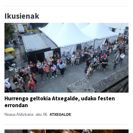
Ikusienak
Hurrengo geltokia Atxegalde, udako festen
errondan
Noaua Aldizkaria
abu 06
ATXEGALDE