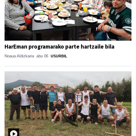
HarEman programarako parte hartzaile bila
Noaua Aldizkaria
abu 06
USURBIL