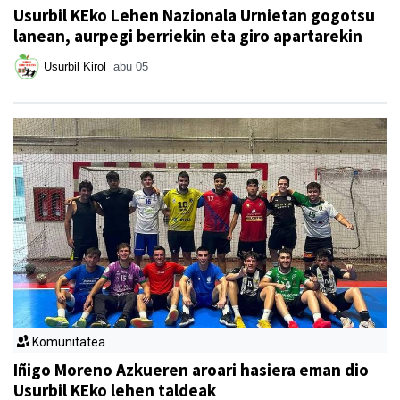
Usurbil KEko Lehen Nazionala Urnietan gogotsu
lanean, aurpegi berriekin eta giro apartarekin
Usurbil Kirol
abu 05
Komunitatea
Iñigo Moreno Azkueren aroari hasiera eman dio
Usurbil KEko lehen taldeak