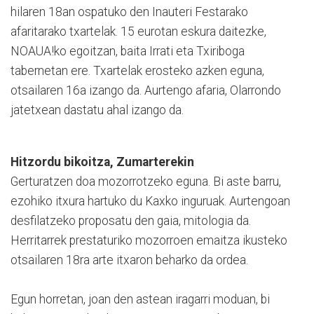
hilaren 18an ospatuko den Inauteri Festarako
afaritarako txartelak. 15 eurotan eskura daitezke,
NOAUA!ko egoitzan, baita Irrati eta Txiriboga
tabernetan ere. Txartelak erosteko azken eguna,
otsailaren 16a izango da. Aurtengo afaria, Olarrondo
jatetxean dastatu ahal izango da.
Hitzordu bikoitza, Zumarterekin
Gerturatzen doa mozorrotzeko eguna. Bi aste barru,
ezohiko itxura hartuko du Kaxko inguruak. Aurtengoan
desfilatzeko proposatu den gaia, mitologia da.
Herritarrek prestaturiko mozorroen emaitza ikusteko
otsailaren 18ra arte itxaron beharko da ordea.
Egun horretan, joan den astean iragarri moduan, bi