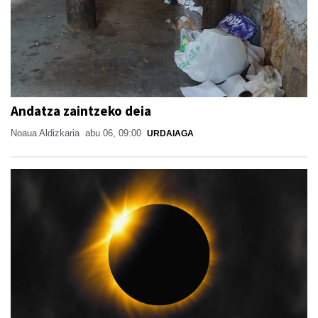
Andatza zaintzeko deia
Noaua Aldizkaria
abu 06, 09:00
URDAIAGA