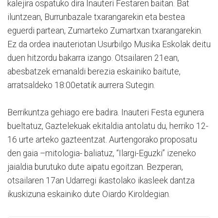
kalejira ospatuko dira Inauteri Festaren baitan. Bat
iluntzean, Burrunbazale txarangarekin eta bestea
eguerdi partean, Zumarteko Zumartxan txarangarekin.
Ez da ordea inauteriotan Usurbilgo Musika Eskolak deitu
duen hitzordu bakarra izango. Otsailaren 21ean,
abesbatzek emanaldi berezia eskainiko baitute,
arratsaldeko 18:00etatik aurrera Sutegin.
Berrikuntza gehiago ere badira. Inauteri Festa egunera
bueltatuz, Gaztelekuak ekitaldia antolatu du, herriko 12-
16 urte arteko gazteentzat. Aurtengorako proposatu
den gaia –mitologia- baliatuz, “Ilargi-Eguzki” izeneko
jaialdia burutuko dute aipatu egoitzan. Bezperan,
otsailaren 17an Udarregi ikastolako ikasleek dantza
ikuskizuna eskainiko dute Oiardo Kiroldegian.