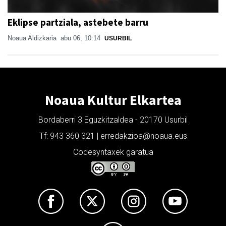
Eklipse partziala, astebete barru
Noaua Aldizkaria
abu 06, 10:14
USURBIL
Noaua Kultur Elkartea
Bordaberri 3 Eguzkitzaldea - 20170 Usurbil
Tf: 943 360 321 | erredakzioa@noaua.eus
Codesyntaxek garatua