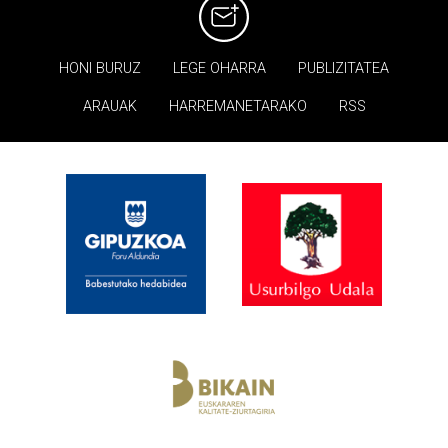
HONI BURUZ
LEGE OHARRA
PUBLIZITATEA
ARAUAK
HARREMANETARAKO
RSS