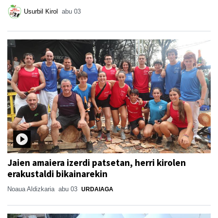
Usurbil Kirol
abu 03
Jaien amaiera izerdi patsetan, herri kirolen
erakustaldi bikainarekin
Noaua Aldizkaria
abu 03
URDAIAGA