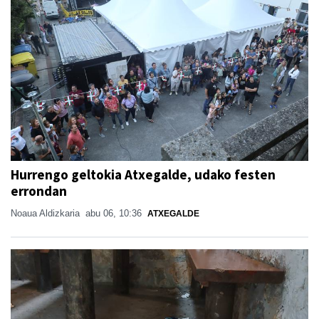
Hurrengo geltokia Atxegalde, udako festen
errondan
Noaua Aldizkaria
abu 06, 10:36
ATXEGALDE