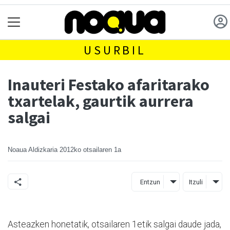
USURBIL
Inauteri Festako afaritarako
txartelak, gaurtik aurrera
salgai
Noaua Aldizkaria
2012ko otsailaren 1a
Entzun
Itzuli
Asteazken honetatik, otsailaren 1etik salgai daude jada,