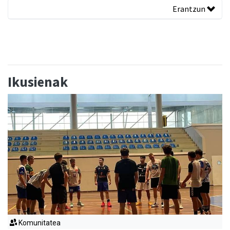
Erantzun
Ikusienak
Komunitatea