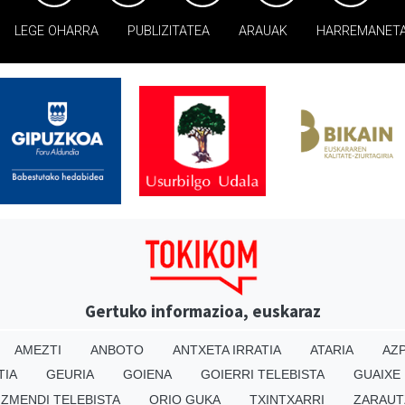
LEGE OHARRA
PUBLIZITATEA
ARAUAK
HARREMANET
Gertuko informazioa, euskaraz
AMEZTI
ANBOTO
ANTXETA IRRATIA
ATARIA
AZP
TIA
GEURIA
GOIENA
GOIERRI TELEBISTA
GUAIXE
IZMENDI TELEBISTA
ORIO GUKA
TXINTXARRI
ZARAUT