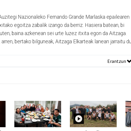
o Auzitegi Nazionaleko Fernando Grande Marlaska epailearen
itako egoitza zabalik izango da berriz. Hasiera batean, bi
ten, baina azkenean sei urte luzez itxita egon da Aitzaga.
 arren, bertako bilguneak, Aitzaga Elkarteak lanean jarraitu du
Erantzun