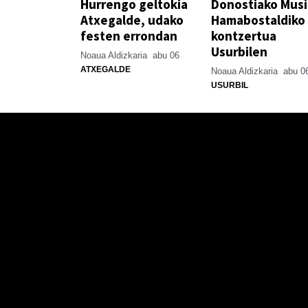
Hurrengo geltokia
Donostiako Mus
Atxegalde, udako
Hamabostaldiko
festen errondan
kontzertua
Usurbilen
Noaua Aldizkaria
abu 06
ATXEGALDE
Noaua Aldizkaria
abu 0
USURBIL