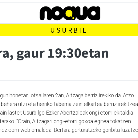
USURBIL
ra, gaur 19:30etan
gun honetan, otsailaren 2an, Aitzaga berriz irekiko da. Atzo
 behera utzi eta herriko taberna zein elkartea berriz irekitzea
in laster, Usurbilgo Ezker Abertzaleak ongi etorri ekitaldia
arako. "Orain, Aitzagari ongi-etorri goxoa egitea tokatzen
eginez.com web orrialdea. Bertara gerturatzeko gonbita luzatz