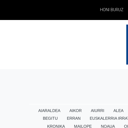
HONI BURUZ
AIARALDEA
AIKOR
AIURRI
ALEA
BEGITU
ERRAN
EUSKALERRIA IRRA
KRONIKA
MAILOPE
NOAUA
O