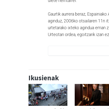
diete herritarrei.
Gaurtik aurrera beraz, Espainiak
aginduz, 2006ko otsailaren 11n itx
urtetarako ixteko agindua eman zu
Urteotan ordea, egoitzarik izan ez
Ikusienak