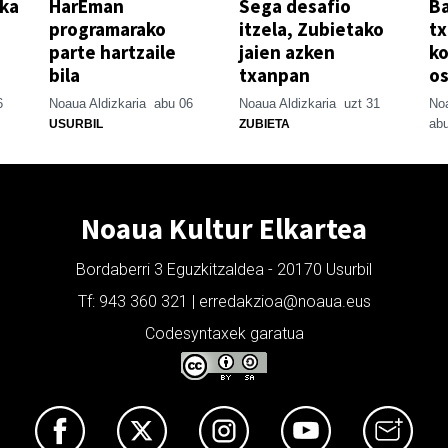
ika
HarEman
Sega desafio
Ba
programarako
itzela, Zubietako
tx
parte hartzaile
jaien azken
ko
bila
txanpan
o
6
Noaua Aldizkaria
abu 06
Noaua Aldizkaria
uzt 31
Noa
abu
USURBIL
ZUBIETA
Noaua Kultur Elkartea
Bordaberri 3 Eguzkitzaldea - 20170 Usurbil
Tf: 943 360 321 | erredakzioa@noaua.eus
Codesyntaxek garatua