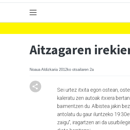
Aitzagaren irekie
Noaua Aldizkaria
2012ko otsailaren 2a
Sei urtez itxita egon ostean, oste
kaleratu zen autoak itxiera bertan
baimentzen du. Albistea jakin beza
antolatu du gaur iluntzeko 19:30et
zaigu", iragartzen ari da usurbil