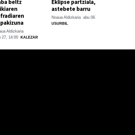
ba beltz
Eklipse partziala,
ikiaren
astebete barru
fradiaren
Noaua Aldizkaria
abu 06
spakizuna
USURBIL
ua Aldizkaria
 27, 14:00
KALEZAR