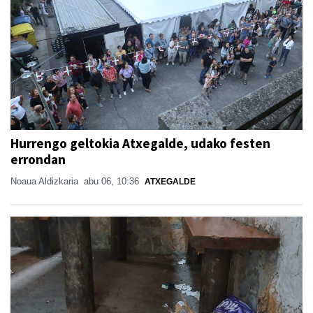
Hurrengo geltokia Atxegalde, udako festen
errondan
Noaua Aldizkaria
abu 06, 10:36
ATXEGALDE