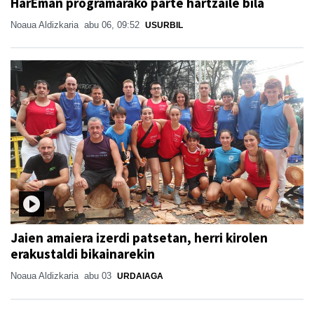
HarEman programarako parte hartzaile bila
Noaua Aldizkaria
abu 06, 09:52
USURBIL
Jaien amaiera izerdi patsetan, herri kirolen
erakustaldi bikainarekin
Noaua Aldizkaria
abu 03
URDAIAGA