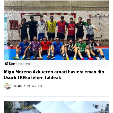
Komunitatea
Iñigo Moreno Azkueren aroari hasiera eman dio
Usurbil KEko lehen taldeak
Usurbil Kirol
abu 03