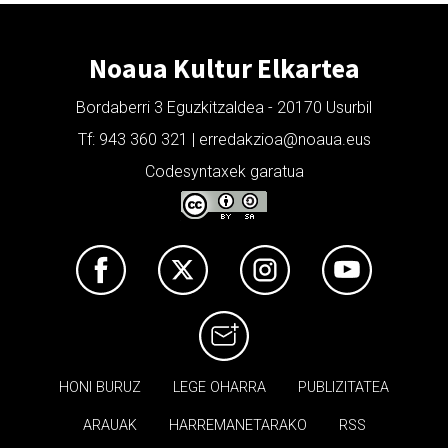
Noaua Kultur Elkartea
Bordaberri 3 Eguzkitzaldea - 20170 Usurbil
Tf: 943 360 321 | erredakzioa@noaua.eus
Codesyntaxek garatua
HONI BURUZ
LEGE OHARRA
PUBLIZITATEA
ARAUAK
HARREMANETARAKO
RSS