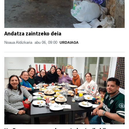
Andatza zaintzeko deia
Noaua Aldizkaria
abu 06, 09:00
URDAIAGA