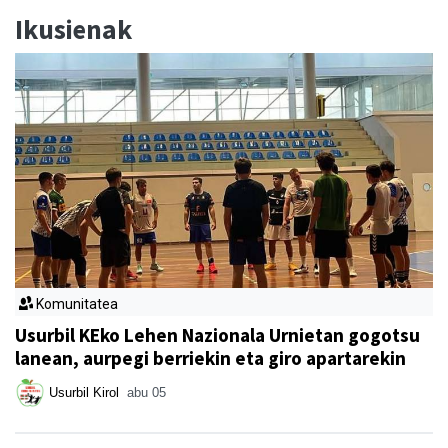
Ikusienak
Komunitatea
Usurbil KEko Lehen Nazionala Urnietan gogotsu
lanean, aurpegi berriekin eta giro apartarekin
Usurbil Kirol
abu 05