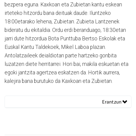
bezpera eguna. Kaxkoan eta Zubietan kantu eskean
irteteko hitzordu bana deituak daude. Iluntzeko
18:00etarako lehena, Zubietan. Zubieta Lantzenek
bideratu du ekitaldia. Ordu erdi beranduago, 18:30etan
jarri dute hitzordua Bota Punttuba Bertso Eskolak eta
Euskal Kantu Taldekoek, Mikel Laboa plazan.
Antolatzaileek deialdiotan parte hartzeko gonbita
luzatzen diete herritarrei. Hori bai, makila eskuetan eta
egoki jantzita agertzea eskatzen da. Hortik aurrera,
kalejira bana burutuko da Kaxkoan eta Zubietan.
Erantzun