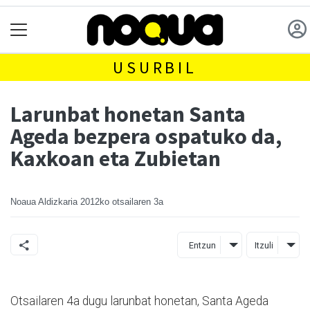
USURBIL
Larunbat honetan Santa
Ageda bezpera ospatuko da,
Kaxkoan eta Zubietan
Noaua Aldizkaria
2012ko otsailaren 3a
Entzun
Itzuli
Otsailaren 4a dugu larunbat honetan, Santa Ageda