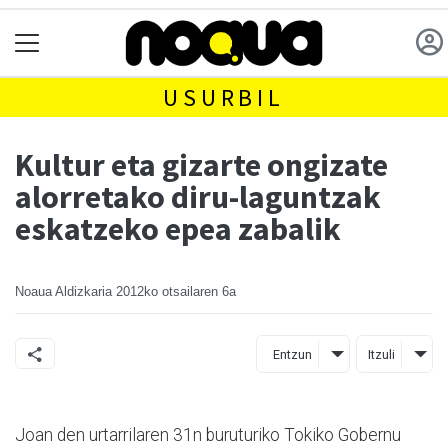
USURBIL
Kultur eta gizarte ongizate
alorretako diru-laguntzak
eskatzeko epea zabalik
Noaua Aldizkaria
2012ko otsailaren 6a
Entzun
Itzuli
Joan den urtarrilaren 31n buruturiko Tokiko Gobernu