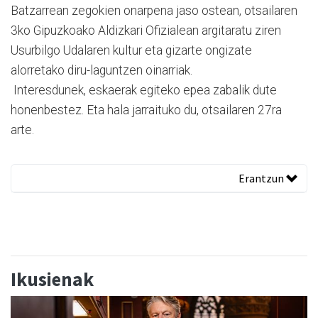
Batzarrean zegokien onarpena jaso ostean, otsailaren
3ko Gipuzkoako Aldizkari Ofizialean argitaratu ziren
Usurbilgo Udalaren kultur eta gizarte ongizate
alorretako diru-laguntzen oinarriak.
Interesdunek, eskaerak egiteko epea zabalik dute
honenbestez. Eta hala jarraituko du, otsailaren 27ra
arte.
Erantzun
Ikusienak