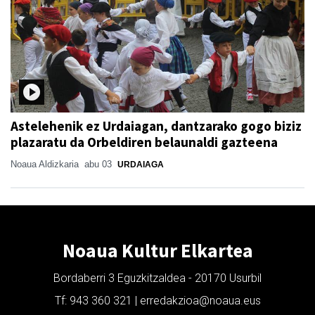
Astelehenik ez Urdaiagan, dantzarako gogo biziz
plazaratu da Orbeldiren belaunaldi gazteena
Noaua Aldizkaria
abu 03
URDAIAGA
Noaua Kultur Elkartea
Bordaberri 3 Eguzkitzaldea - 20170 Usurbil
Tf: 943 360 321 | erredakzioa@noaua.eus