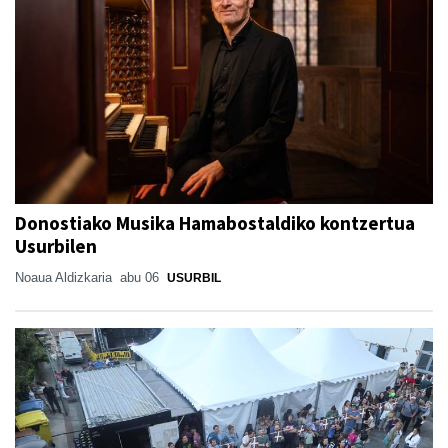
Donostiako Musika Hamabostaldiko kontzertua
Usurbilen
Noaua Aldizkaria
abu 06
USURBIL