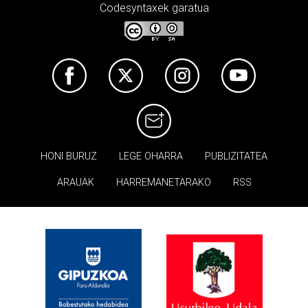
Codesyntaxek garatua
HONI BURUZ
LEGE OHARRA
PUBLIZITATEA
ARAUAK
HARREMANETARAKO
RSS