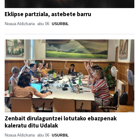
Eklipse partziala, astebete barru
Noaua Aldizkaria
abu 06
USURBIL
Zenbait dirulaguntzei lotutako ebazpenak
kaleratu ditu Udalak
Noaua Aldizkaria
abu 06
USURBIL