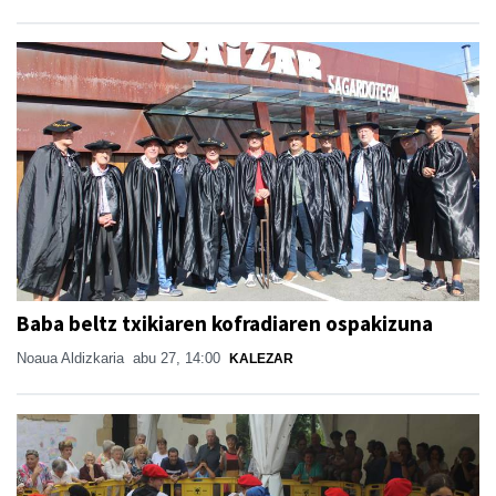
Baba beltz txikiaren kofradiaren ospakizuna
Noaua Aldizkaria
abu 27, 14:00
KALEZAR