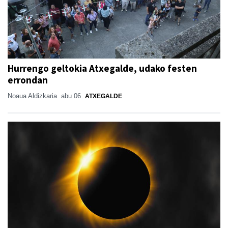
Hurrengo geltokia Atxegalde, udako festen
errondan
Noaua Aldizkaria
abu 06
ATXEGALDE