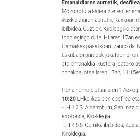
Emanaldiaren aurretik, desfilea
Mozorrotuta kalera irteten lehena
ikuskizunaren aurretik, Kaxkoan e
ibilbidea. Guztiek, Kiroldegiko at
topo egingo dute. Hilaren 17an es
Hamaikak pasatxoan izango da. M
Eskubaloi partidak jokatzen diren 
eta emanaldia ikustera joateko a
honakoa; otsailaren 17an, 11:15et
Hona hemen, otsailaren 17ko egi
10:20
LHko ikasleen desfilea eta 
-LH 1,2,3: Alperroburu, San Inazio
errotonda, Kiroldegia.
-LH 4,5,6: Gernika ibilbidea, Zub
Kiroldegia.