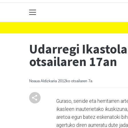
Udarregi Ikastol
otsailaren 17an
Noaua Aldizkaria
2012ko otsailaren 7a
Guraso, senide eta herritarren ar
ikasleen inauterietako ikuskizuna
aretoa egun batez eskenatoki bih
agertuko diren aurreratu dute jad