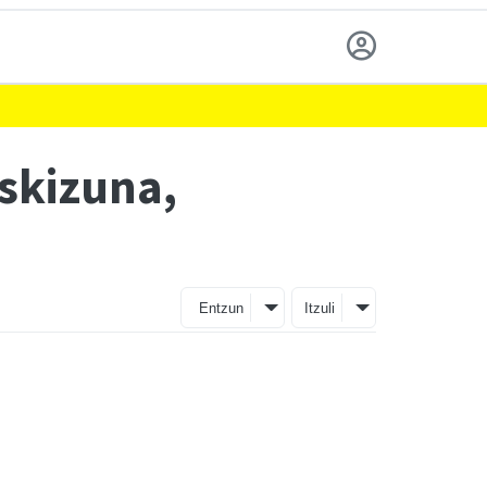
uskizuna,
Entzun
Itzuli