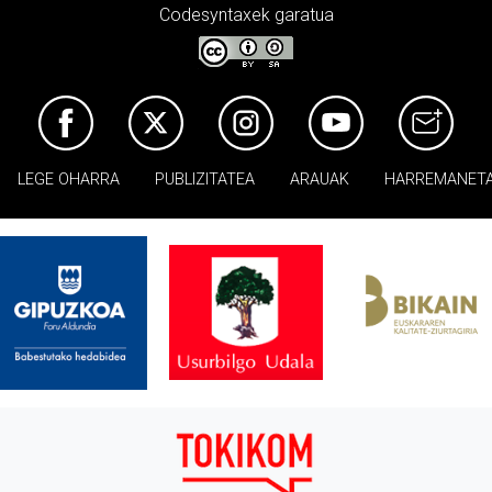
Codesyntaxek garatua
LEGE OHARRA
PUBLIZITATEA
ARAUAK
HARREMANET