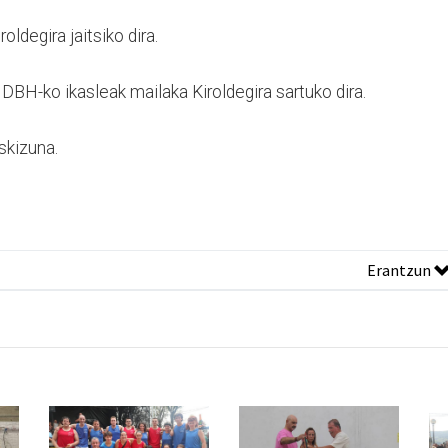
oldegira jaitsiko dira.
DBH-ko ikasleak mailaka Kiroldegira sartuko dira.
uskizuna.
Erantzun