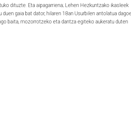
tuko dituzte. Eta aipagarriena; Lehen Hezkuntzako ikasleek
 duen gaia bat dator, hilaren 18an Usurbilen antolatua dago
ango baita, mozorrotzeko eta dantza egiteko aukeratu duten