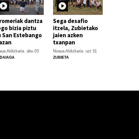
romeriak dantza
Sega desafio
go bizia piztu
itzela, Zubietako
u San Estebango
jaien azken
azan
txanpan
ua Aldizkaria
abu 03
Noaua Aldizkaria
uzt 31
DAIAGA
ZUBIETA