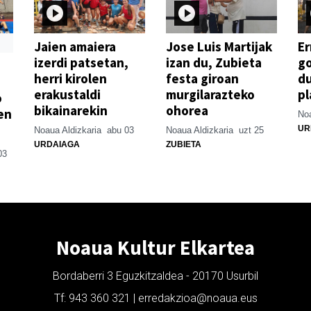
Jaien amaiera
Jose Luis Martijak
Er
izerdi patsetan,
izan du, Zubieta
go
herri kirolen
festa giroan
d
erakustaldi
murgilarazteko
pl
o
bikainarekin
ohorea
en
Noa
UR
Noaua Aldizkaria
abu 03
Noaua Aldizkaria
uzt 25
URDAIAGA
ZUBIETA
03
Noaua Kultur Elkartea
Bordaberri 3 Eguzkitzaldea - 20170 Usurbil
Tf: 943 360 321 | erredakzioa@noaua.eus