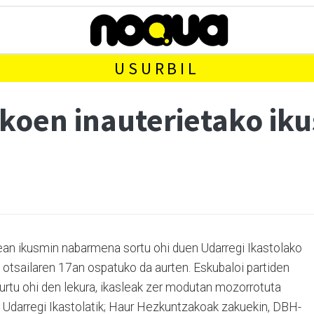
USURBIL
akoen inauterietako ik
tean ikusmin nabarmena sortu ohi duen Udarregi Ikastolako
, otsailaren 17an ospatuko da aurten. Eskubaloi partiden
urtu ohi den lekura, ikasleak zer modutan mozorrotuta
a Udarregi Ikastolatik; Haur Hezkuntzakoak zakuekin, DBH-