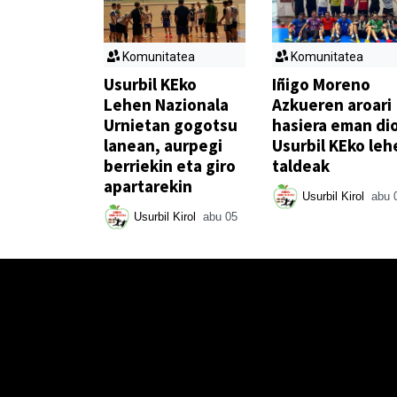
Komunitatea
Komunitatea
Usurbil KEko
Iñigo Moreno
Lehen Nazionala
Azkueren aroari
Urnietan gogotsu
hasiera eman di
lanean, aurpegi
Usurbil KEko leh
berriekin eta giro
taldeak
apartarekin
Usurbil Kirol
abu 
Usurbil Kirol
abu 05