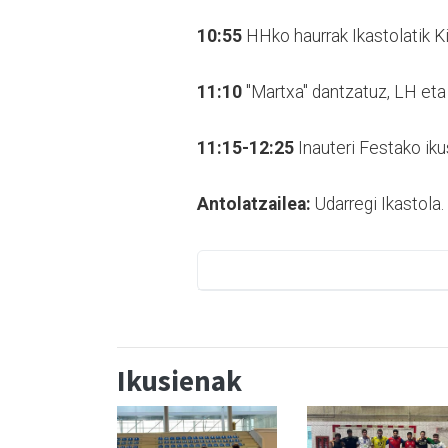
10:55
HHko haurrak Ikastolatik Kir
11:10
"Martxa" dantzatuz, LH eta 
11:15-12:25
Inauteri Festako ik
Antolatzailea:
Udarregi Ikastola.
Ikusienak