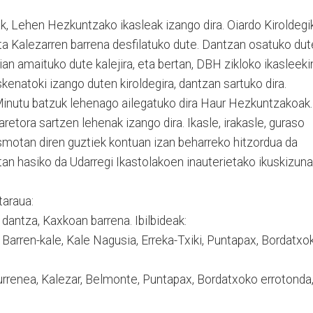
k, Lehen Hezkuntzako ikasleak izango dira. Oiardo Kiroldegi
ta Kalezarren barrena desfilatuko dute. Dantzan osatuko dut
arian amaituko dute kalejira, eta bertan, DBH zikloko ikasleeki
kenatoki izango duten kiroldegira, dantzan sartuko dira.
inutu batzuk lehenago ailegatuko dira Haur Hezkuntzakoak.
aretora sartzen lehenak izango dira. Ikasle, irakasle, guraso
smotan diren guztiek kontuan izan beharreko hitzordua da
an hasiko da Udarregi Ikastolakoen inauterietako ikuskizuna
taraua:
dantza, Kaxkoan barrena. Ibilbideak:
, Barren-kale, Kale Nagusia, Erreka-Txiki, Puntapax, Bordatxo
iaurrenea, Kalezar, Belmonte, Puntapax, Bordatxoko errotonda