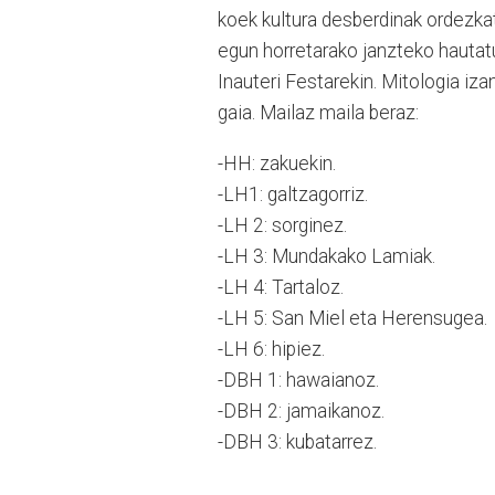
koek kultura desberdinak ordezka
egun horretarako janzteko hautatu
Inauteri Festarekin. Mitologia iz
gaia. Mailaz maila beraz:
-HH: zakuekin.
-LH1: galtzagorriz.
-LH 2: sorginez.
-LH 3: Mundakako Lamiak.
-LH 4: Tartaloz.
-LH 5: San Miel eta Herensugea.
-LH 6: hipiez.
-DBH 1: hawaianoz.
-DBH 2: jamaikanoz.
-DBH 3: kubatarrez.