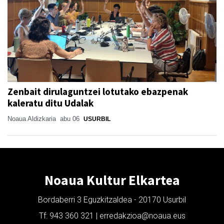
Zenbait dirulaguntzei lotutako ebazpenak
kaleratu ditu Udalak
Noaua Aldizkaria
abu 06
USURBIL
Noaua Kultur Elkartea
Bordaberri 3 Eguzkitzaldea - 20170 Usurbil
Tf: 943 360 321 | erredakzioa@noaua.eus