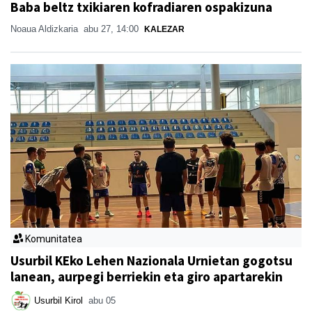
Baba beltz txikiaren kofradiaren ospakizuna
Noaua Aldizkaria
abu 27, 14:00
KALEZAR
Komunitatea
Usurbil KEko Lehen Nazionala Urnietan gogotsu
lanean, aurpegi berriekin eta giro apartarekin
Usurbil Kirol
abu 05