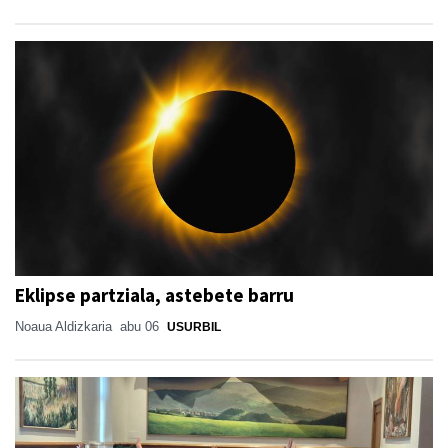
Eklipse partziala, astebete barru
Noaua Aldizkaria
abu 06
USURBIL