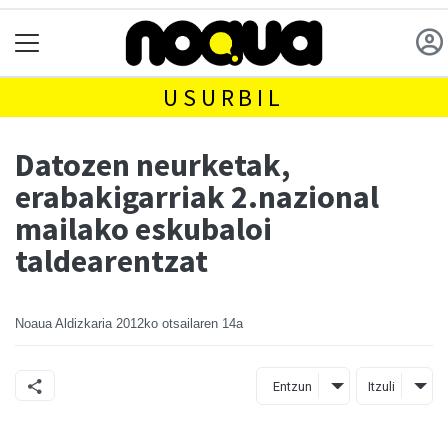
USURBIL
Datozen neurketak,
erabakigarriak 2.nazional
mailako eskubaloi
taldearentzat
Noaua Aldizkaria
2012ko otsailaren 14a
Entzun
Itzuli