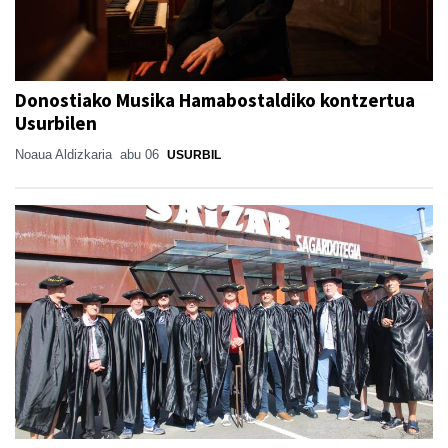
Donostiako Musika Hamabostaldiko kontzertua
Usurbilen
Noaua Aldizkaria
abu 06
USURBIL