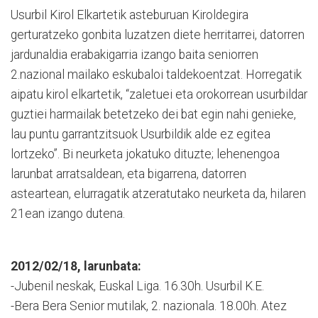
Usurbil Kirol Elkartetik asteburuan Kiroldegira
gerturatzeko gonbita luzatzen diete herritarrei, datorren
jardunaldia erabakigarria izango baita seniorren
2.nazional mailako eskubaloi taldekoentzat. Horregatik
aipatu kirol elkartetik, “zaletuei eta orokorrean usurbildar
guztiei harmailak betetzeko dei bat egin nahi genieke,
lau puntu garrantzitsuok Usurbildik alde ez egitea
lortzeko”. Bi neurketa jokatuko dituzte; lehenengoa
larunbat arratsaldean, eta bigarrena, datorren
asteartean, elurragatik atzeratutako neurketa da, hilaren
21ean izango dutena.
2012/02/18, larunbata:
-Jubenil neskak, Euskal Liga. 16.30h. Usurbil K.E.
-Bera Bera Senior mutilak, 2. nazionala. 18.00h. Atez