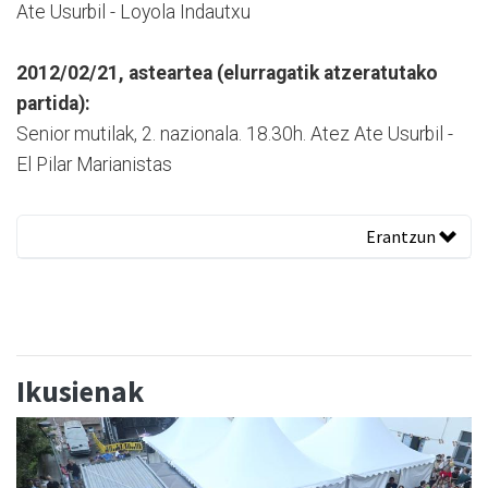
Ate Usurbil - Loyola Indautxu
2012/02/21, asteartea (elurragatik atzeratutako
partida):
Senior mutilak, 2. nazionala. 18.30h. Atez Ate Usurbil -
El Pilar Marianistas
Erantzun
Ikusienak