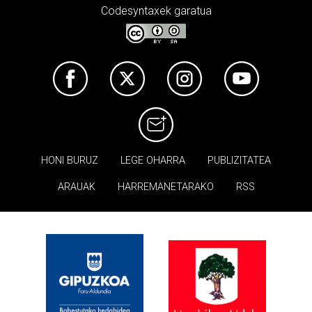
Codesyntaxek garatua
HONI BURUZ
LEGE OHARRA
PUBLIZITATEA
ARAUAK
HARREMANETARAKO
RSS