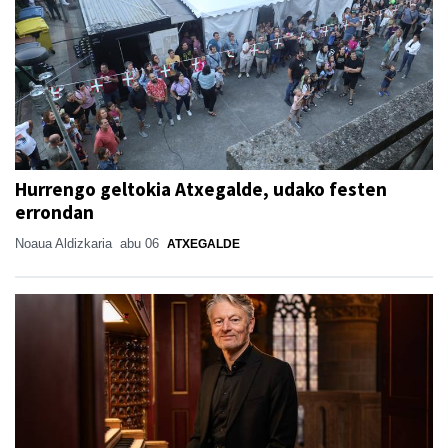
Hurrengo geltokia Atxegalde, udako festen
errondan
Noaua Aldizkaria
abu 06
ATXEGALDE