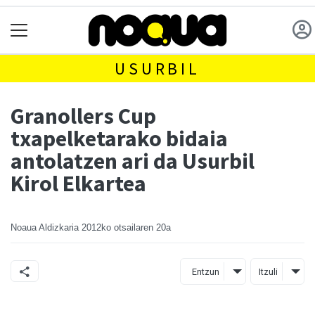
USURBIL
Granollers Cup
txapelketarako bidaia
antolatzen ari da Usurbil
Kirol Elkartea
Noaua Aldizkaria
2012ko otsailaren 20a
Entzun
Itzuli