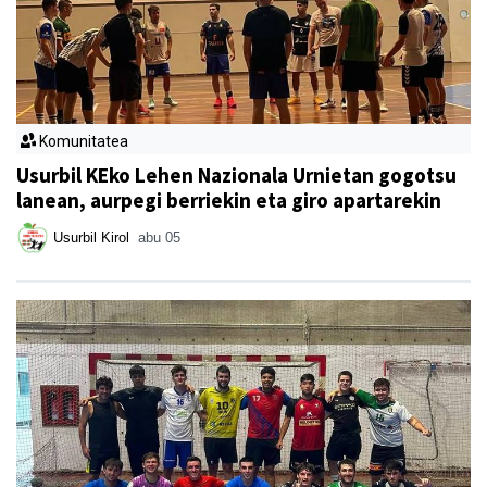
Komunitatea
Usurbil KEko Lehen Nazionala Urnietan gogotsu
lanean, aurpegi berriekin eta giro apartarekin
Usurbil Kirol
abu 05