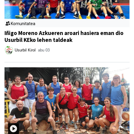
Komunitatea
Iñigo Moreno Azkueren aroari hasiera eman dio
Usurbil KEko lehen taldeak
Usurbil Kirol
abu 03