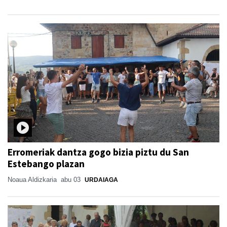
Erromeriak dantza gogo bizia piztu du San
Estebango plazan
Noaua Aldizkaria
abu 03
URDAIAGA