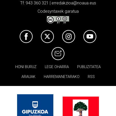
Tf: 943 360 321 | erredakzioa@noaua.eus
Codesyntaxek garatua
HONI BURUZ
LEGE OHARRA
PUBLIZITATEA
ARAUAK
HARREMANETARAKO
RSS