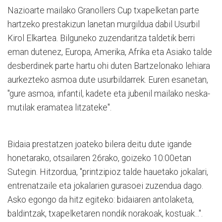
Nazioarte mailako Granollers Cup txapelketan parte
hartzeko prestakizun lanetan murgildua dabil Usurbil
Kirol Elkartea. Bilguneko zuzendaritza taldetik berri
eman dutenez, Europa, Amerika, Afrika eta Asiako talde
desberdinek parte hartu ohi duten Bartzelonako lehiara
aurkezteko asmoa dute usurbildarrek. Euren esanetan,
"gure asmoa, infantil, kadete eta jubenil mailako neska-
mutilak eramatea litzateke".
Bidaia prestatzen joateko bilera deitu dute igande
honetarako, otsailaren 26rako, goizeko 10:00etan
Sutegin. Hitzordua, "printzipioz talde hauetako jokalari,
entrenatzaile eta jokalarien gurasoei zuzendua dago.
Asko egongo da hitz egiteko: bidaiaren antolaketa,
baldintzak, txapelketaren nondik norakoak, kostuak...".