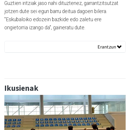
Guztien iritziak jaso nahi dituztenez, garrantzitsutzat
jotzen dute sei egun barru deitua dagoen bilera.
"Eskubaloiko edozein bazkide edo zaletu ere
ongietorria izango da", gaineratu dute.
Erantzun
Ikusienak