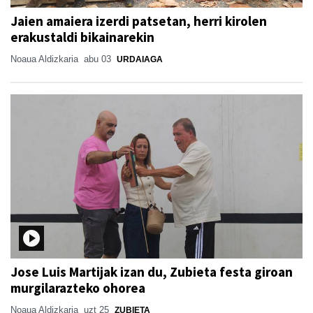
Jaien amaiera izerdi patsetan, herri kirolen
erakustaldi bikainarekin
Noaua Aldizkaria
abu 03
URDAIAGA
Jose Luis Martijak izan du, Zubieta festa giroan
murgilarazteko ohorea
Noaua Aldizkaria
uzt 25
ZUBIETA