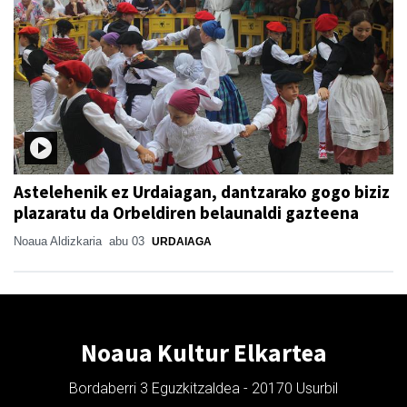
Astelehenik ez Urdaiagan, dantzarako gogo biziz
plazaratu da Orbeldiren belaunaldi gazteena
Noaua Aldizkaria
abu 03
URDAIAGA
Noaua Kultur Elkartea
Bordaberri 3 Eguzkitzaldea - 20170 Usurbil