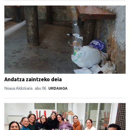
Andatza zaintzeko deia
Noaua Aldizkaria
abu 06
URDAIAGA