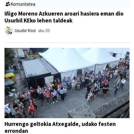
Komunitatea
Iñigo Moreno Azkueren aroari hasiera eman dio
Usurbil KEko lehen taldeak
Usurbil Kirol
abu 03
Hurrengo geltokia Atxegalde, udako festen
errondan