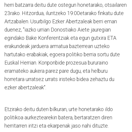
herri batzarra deitu dute ostegun honetarako, otsailaren
23rako. Hitzordua, iluntzeko 19:00etarako finkatu dute
Artzabalen. Usurbilgo Ezker Abertzaleak berri eman
duenez, "iazko urrian Donostiako Aiete jauregian
egindako Bake Konferentziak eta egun gutxira ETA
erakundeak jarduera armatua bazterrean uzteko
hartutako erabakiak, egoera politiko berria sortu dute
Euskal Herrian. Konponbide prozesua bururaino
eramateko aukera parez pare dugu, eta helburu
horretara urratsez urrats iristeko bidea zehaztu du
ezker abertzaleak".
Etzirako deitu duten bilkuran, urte honetarako ildo
politikoa aurkeztearekin batera, bertaratzen diren
herritarren iritzi eta ekarpenak jaso nahi dituzte.