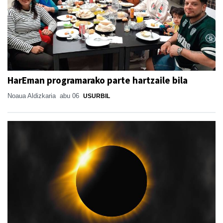
HarEman programarako parte hartzaile bila
Noaua Aldizkaria
abu 06
USURBIL