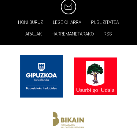
HONI BURUZ
LEGE OHARRA
PUBLIZITATEA
ARAUAK
HARREMANETARAKO
RSS