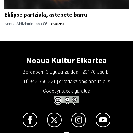
Eklipse partziala, astebete barru
Noaua Aldizkaria
abu 06
USURBIL
Noaua Kultur Elkartea
Bordaberri 3 Eguzkitzaldea - 20170 Usurbil
Tf: 943 360 321 | erredakzioa@noaua.eus
Codesyntaxek garatua