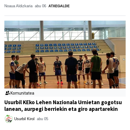
Noaua Aldizkaria
abu 06
ATXEGALDE
Komunitatea
Usurbil KEko Lehen Nazionala Urnietan gogotsu
lanean, aurpegi berriekin eta giro apartarekin
Usurbil Kirol
abu 05