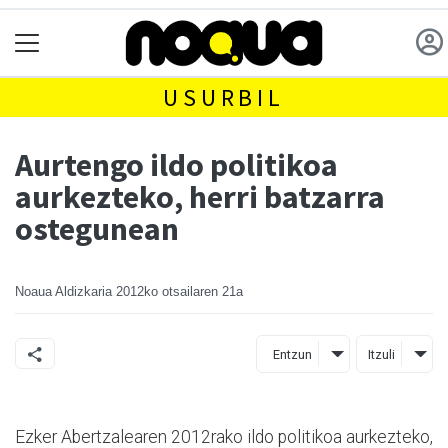
USURBIL
Aurtengo ildo politikoa
aurkezteko, herri batzarra
ostegunean
Noaua Aldizkaria
2012ko otsailaren 21a
Entzun
Itzuli
Ezker Abertzalearen 2012rako ildo politikoa aurkezteko,