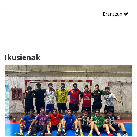
Erantzun
Ikusienak