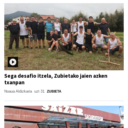
Sega desafio itzela, Zubietako jaien azken
txanpan
Noaua Aldizkaria
uzt 31
ZUBIETA