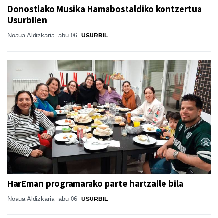
Donostiako Musika Hamabostaldiko kontzertua
Usurbilen
Noaua Aldizkaria
abu 06
USURBIL
HarEman programarako parte hartzaile bila
Noaua Aldizkaria
abu 06
USURBIL