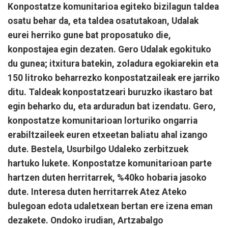
Konpostatze komunitarioa egiteko bizilagun taldea
osatu behar da, eta taldea osatutakoan, Udalak
eurei herriko gune bat proposatuko die,
konpostajea egin dezaten. Gero Udalak egokituko
du gunea; itxitura batekin, zoladura egokiarekin eta
150 litroko beharrezko konpostatzaileak ere jarriko
ditu. Taldeak konpostatzeari buruzko ikastaro bat
egin beharko du, eta arduradun bat izendatu. Gero,
konpostatze komunitarioan lorturiko ongarria
erabiltzaileek euren etxeetan baliatu ahal izango
dute. Bestela, Usurbilgo Udaleko zerbitzuek
hartuko lukete. Konpostatze komunitarioan parte
hartzen duten herritarrek, %40ko hobaria jasoko
dute. Interesa duten herritarrek Atez Ateko
bulegoan edota udaletxean bertan ere izena eman
dezakete. Ondoko irudian, Artzabalgo