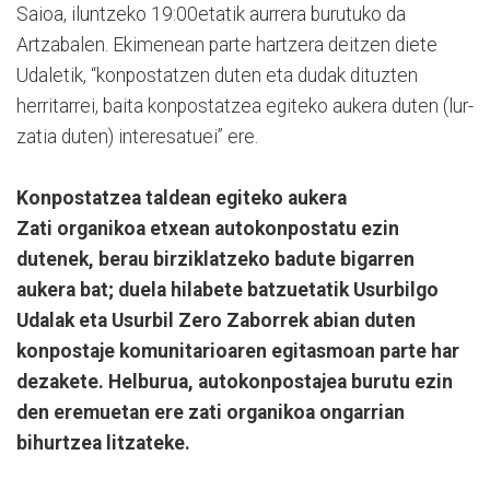
Saioa, iluntzeko 19:00etatik aurrera burutuko da
Artzabalen. Ekimenean parte hartzera deitzen diete
Udaletik, “konpostatzen duten eta dudak dituzten
herritarrei, baita konpostatzea egiteko aukera duten (lur-
zatia duten) interesatuei” ere.
Konpostatzea taldean egiteko aukera
Zati organikoa etxean autokonpostatu ezin
dutenek, berau birziklatzeko badute bigarren
aukera bat; duela hilabete batzuetatik Usurbilgo
Udalak eta Usurbil Zero Zaborrek abian duten
konpostaje komunitarioaren egitasmoan parte har
dezakete. Helburua, autokonpostajea burutu ezin
den eremuetan ere zati organikoa ongarrian
bihurtzea litzateke.