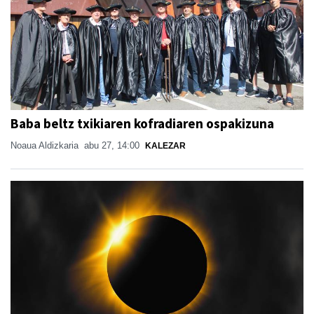
Baba beltz txikiaren kofradiaren ospakizuna
Noaua Aldizkaria
abu 27, 14:00
KALEZAR