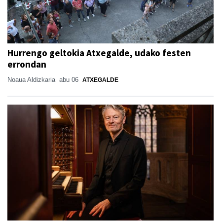
Hurrengo geltokia Atxegalde, udako festen
errondan
Noaua Aldizkaria
abu 06
ATXEGALDE