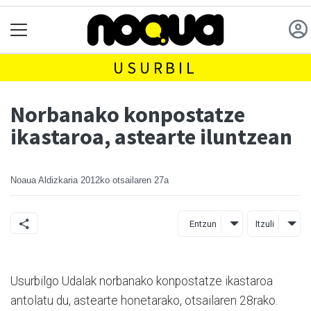
USURBIL
Norbanako konpostatze
ikastaroa, astearte iluntzean
Noaua Aldizkaria
2012ko otsailaren 27a
Entzun
Itzuli
Usurbilgo Udalak norbanako konpostatze ikastaroa
antolatu du, astearte honetarako, otsailaren 28rako.