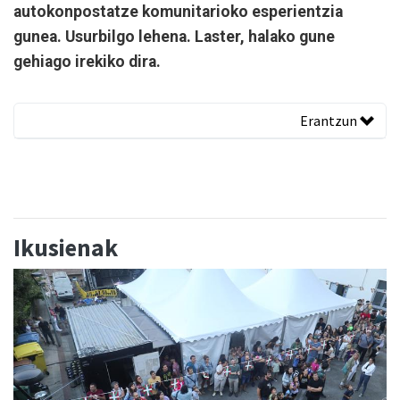
autokonpostatze komunitarioko esperientzia
gunea. Usurbilgo lehena. Laster, halako gune
gehiago irekiko dira.
Erantzun
Ikusienak