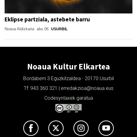
Eklipse partziala, astebete barru
Noaua Aldizkaria
abu 06
USURBIL
Noaua Kultur Elkartea
Bordaberri 3 Eguzkitzaldea - 20170 Usurbil
Tf: 943 360 321 | erredakzioa@noaua.eus
Codesyntaxek garatua