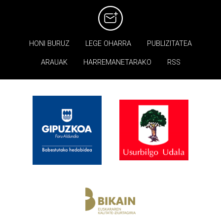
HONI BURUZ
LEGE OHARRA
PUBLIZITATEA
ARAUAK
HARREMANETARAKO
RSS