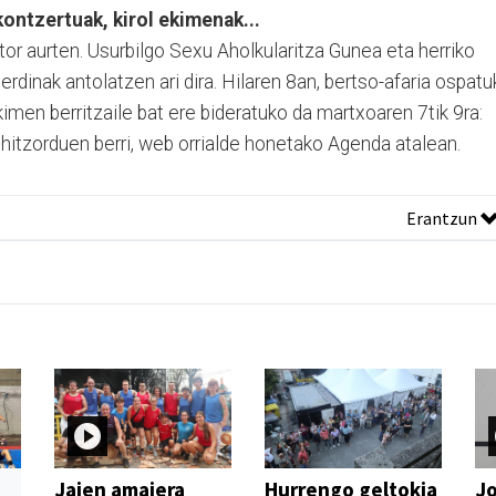
kontzertuak, kirol ekimenak...
tor aurten. Usurbilgo Sexu Aholkularitza Gunea eta herriko
dinak antolatzen ari dira. Hilaren 8an, bertso-afaria ospatu
kimen berritzaile bat ere bideratuko da martxoaren 7tik 9ra:
itzorduen berri, web orrialde honetako Agenda atalean.
Erantzun
Jaien amaiera
Hurrengo geltokia
Jo