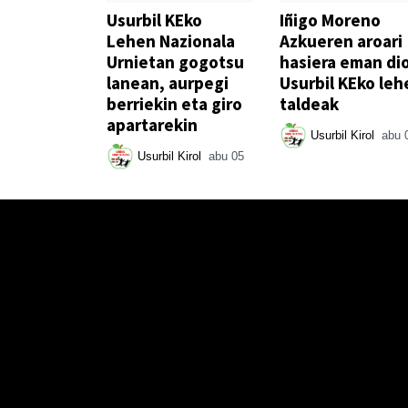
Usurbil KEko
Iñigo Moreno
Lehen Nazionala
Azkueren aroari
Urnietan gogotsu
hasiera eman di
lanean, aurpegi
Usurbil KEko leh
berriekin eta giro
taldeak
apartarekin
Usurbil Kirol
abu 
Usurbil Kirol
abu 05