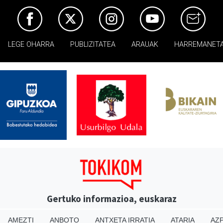
LEGE OHARRA
PUBLIZITATEA
ARAUAK
HARREMANET
Gertuko informazioa, euskaraz
AMEZTI
ANBOTO
ANTXETA IRRATIA
ATARIA
AZP