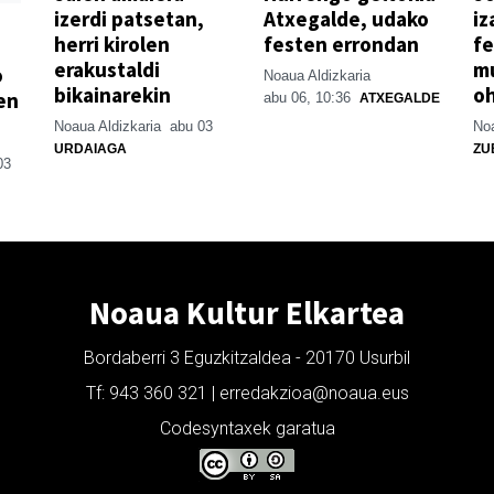
izerdi patsetan,
Atxegalde, udako
iz
herri kirolen
festen errondan
fe
erakustaldi
mu
o
Noaua Aldizkaria
bikainarekin
o
en
abu 06, 10:36
ATXEGALDE
Noaua Aldizkaria
abu 03
Noa
URDAIAGA
ZU
03
Noaua Kultur Elkartea
Bordaberri 3 Eguzkitzaldea - 20170 Usurbil
Tf: 943 360 321 | erredakzioa@noaua.eus
Codesyntaxek garatua