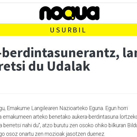
USURBIL
berdintasunerantz, la
etsi du Udalak
gu, Emakume Langilearen Nazioarteko Eguna. Egun horri
eta emakumeen arteko benetako aukera-berdintasuna lortzek
berretsi nahi du", atzo burutu zen osoko ohiko bilkuran Bild
engo osoz onartu zen mozioak jasotzen duenez.