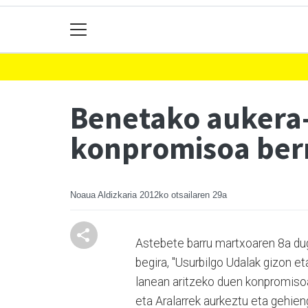
Benetako aukera-
konpromisoa berr
Noaua Aldizkaria
2012ko otsailaren 29a
Astebete barru martxoaren 8a du
begira, "Usurbilgo Udalak gizon 
lanean aritzeko duen konpromisoa 
eta Aralarrek aurkeztu eta gehi