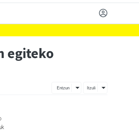
n egiteko
Entzun
Itzuli
o
uk