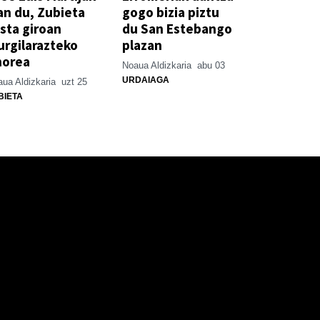
an du, Zubieta
gogo bizia piztu
sta giroan
du San Estebango
rgilarazteko
plazan
horea
Noaua Aldizkaria
abu 03
URDAIAGA
ua Aldizkaria
uzt 25
BIETA