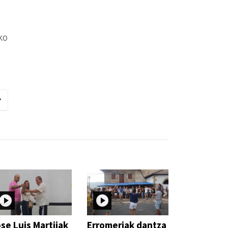
ko
se Luis Martijak
Erromeriak dantza