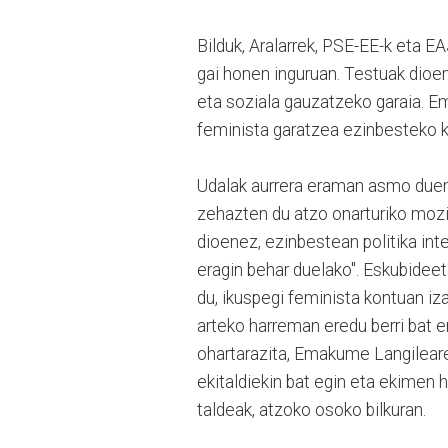
Bilduk, Aralarrek, PSE-EE-k eta 
gai honen inguruan. Testuak dioene
eta soziala gauzatzeko garaia. E
feminista garatzea ezinbesteko 
Udalak aurrera eraman asmo duen p
zehazten du atzo onarturiko mozio
dioenez, ezinbestean politika int
eragin behar duelako". Eskubidee
du, ikuspegi feminista kontuan i
arteko harreman eredu berri bat e
ohartarazita, Emakume Langileare
ekitaldiekin bat egin eta ekimen 
taldeak, atzoko osoko bilkuran.