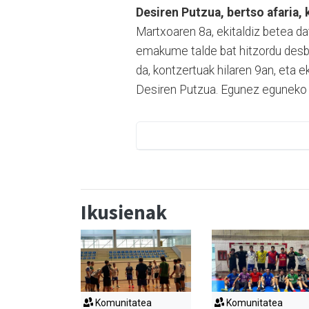
Desiren Putzua, bertso afaria, 
Martxoaren 8a, ekitaldiz betea da
emakume talde bat hitzordu desber
da, kontzertuak hilaren 9an, eta e
Desiren Putzua. Egunez eguneko h
Ikusienak
Komunitatea
Komunitatea