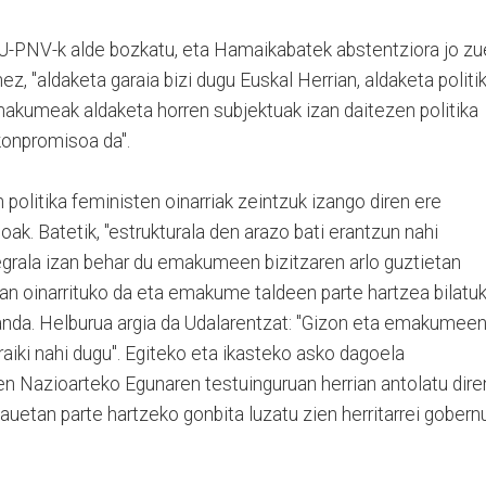
EAJ-PNV-k alde bozkatu, eta Hamaikabatek abstentziora jo z
z, "aldaketa garaia bizi dugu Euskal Herrian, aldaketa politi
makumeak aldaketa horren subjektuak izan daitezen politika
konpromisoa da".
olitika feministen oinarriak zeintzuk izango diren ere
ak. Batetik, "estrukturala den arazo bati erantzun nahi
egrala izan behar du emakumeen bizitzaren arlo guztietan
tan oinarrituko da eta emakume taldeen parte hartzea bilatu
zanda. Helburua argia da Udalarentzat: "Gizon eta emakumee
raiki nahi dugu". Egiteko eta ikasteko asko dagoela
n Nazioarteko Egunaren testuinguruan herrian antolatu dire
hauetan parte hartzeko gonbita luzatu zien herritarrei gobern