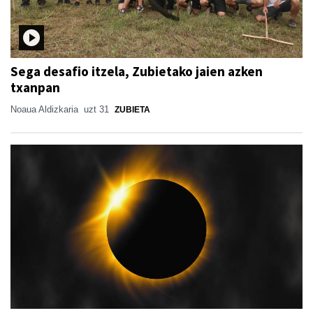
Sega desafio itzela, Zubietako jaien azken
txanpan
Noaua Aldizkaria
uzt 31
ZUBIETA