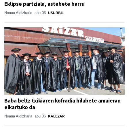
Eklipse partziala, astebete barru
Noaua Aldizkaria
abu 06
USURBIL
Baba beltz txikiaren kofradia hilabete amaieran
elkartuko da
Noaua Aldizkaria
abu 06
KALEZAR