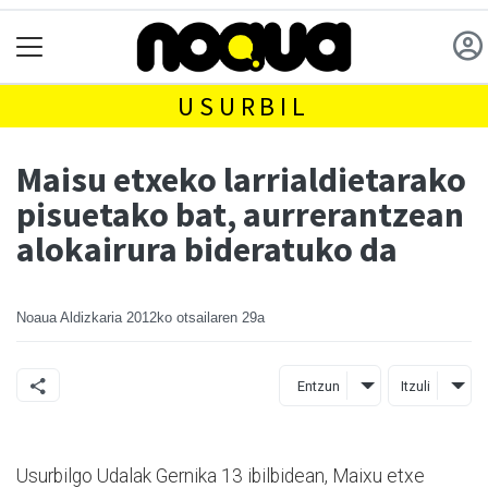
USURBIL
Maisu etxeko larrialdietarako
pisuetako bat, aurrerantzean
alokairura bideratuko da
Noaua Aldizkaria
2012ko otsailaren 29a
Entzun
Itzuli
Usurbilgo Udalak Gernika 13 ibilbidean, Maixu etxe