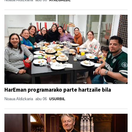
HarEman programarako parte hartzaile bila
Noaua Aldizkaria
abu 06
USURBIL