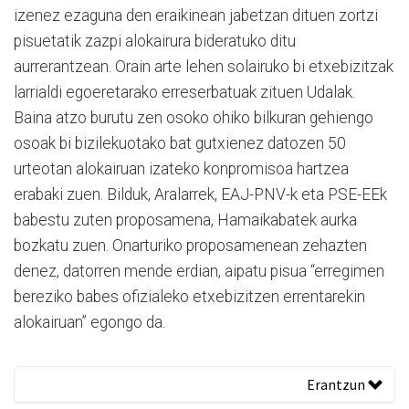
izenez ezaguna den eraikinean jabetzan dituen zortzi
pisuetatik zazpi alokairura bideratuko ditu
aurrerantzean. Orain arte lehen solairuko bi etxebizitzak
larrialdi egoeretarako erreserbatuak zituen Udalak.
Baina atzo burutu zen osoko ohiko bilkuran gehiengo
osoak bi bizilekuotako bat gutxienez datozen 50
urteotan alokairuan izateko konpromisoa hartzea
erabaki zuen. Bilduk, Aralarrek, EAJ-PNV-k eta PSE-EEk
babestu zuten proposamena, Hamaikabatek aurka
bozkatu zuen. Onarturiko proposamenean zehazten
denez, datorren mende erdian, aipatu pisua “erregimen
bereziko babes ofizialeko etxebizitzen errentarekin
alokairuan” egongo da.
Erantzun