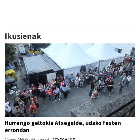
Ikusienak
Hurrengo geltokia Atxegalde, udako festen
errondan
Noaua Aldizkaria
abu 06
ATXEGALDE