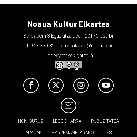
Noaua Kultur Elkartea
Bordaberri 3 Eguzkitzaldea - 20170 Usurbil
Tf: 943 360 321 | erredakzioa@noaua.eus
Codesyntaxek garatua
HONI BURUZ
LEGE OHARRA
PUBLIZITATEA
ARAUAK
HARREMANETARAKO
RSS