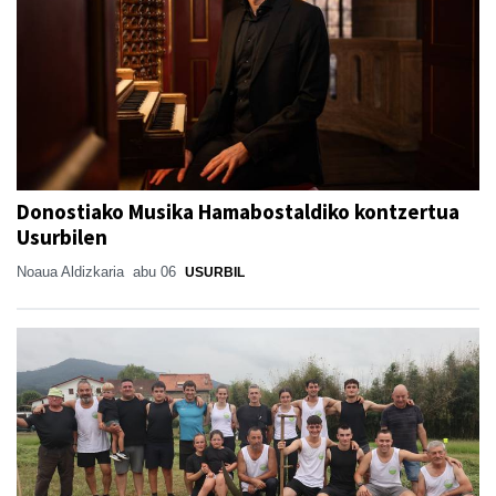
Donostiako Musika Hamabostaldiko kontzertua
Usurbilen
Noaua Aldizkaria
abu 06
USURBIL