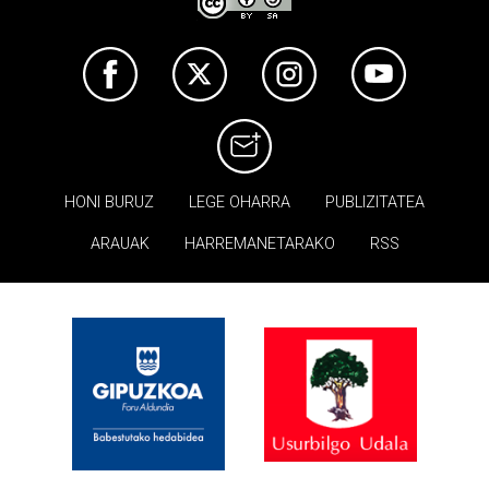
HONI BURUZ
LEGE OHARRA
PUBLIZITATEA
ARAUAK
HARREMANETARAKO
RSS