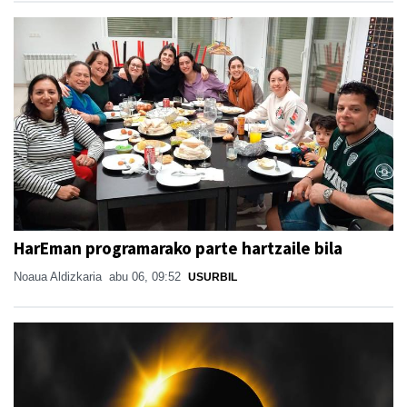
HarEman programarako parte hartzaile bila
Noaua Aldizkaria
abu 06, 09:52
USURBIL