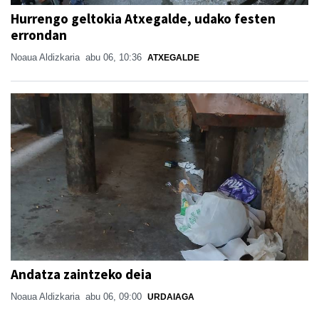
Hurrengo geltokia Atxegalde, udako festen
errondan
Noaua Aldizkaria
abu 06, 10:36
ATXEGALDE
Andatza zaintzeko deia
Noaua Aldizkaria
abu 06, 09:00
URDAIAGA