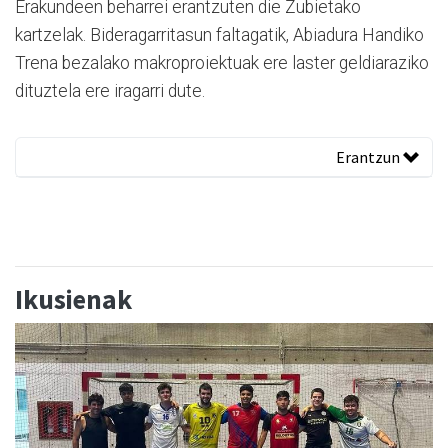
Erakundeen beharrei erantzuten die Zubietako
kartzelak. Bideragarritasun faltagatik, Abiadura Handiko
Trena bezalako makroproiektuak ere laster geldiaraziko
dituztela ere iragarri dute.
Erantzun
Ikusienak