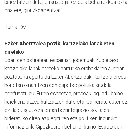
baieztatzen dute, erraustegia ez dela beharrezkoa ezta
ona ere, gipuzkoarrentzat".
Iturria: DV.
Ezker Abertzalea pozik, kartzelako lanak eten
direlako
Joan den ostiralean espainiar gobernuak Zubietako
kartzelako lanak eteteko harturiko erabakiaren aurrean,
poztasuna agertu du Ezker Abertzaleak. Kartzela eredu
honetan oinarritzen den espetxe politika krudela
errefusatu du. Euren esanetan, presoak lagundu baino
haiek anulatzea bultzatzen dute eta. Gaineratu dutenez,
ez da ezagutzera eman berrintegrazio sozialera
bideratuko diren azpiegituren eta politiken inguruko
informaziorik. Gipuzkoaren beharrei baino, Espetxeen