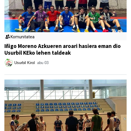
Komunitatea
Iñigo Moreno Azkueren aroari hasiera eman dio
Usurbil KEko lehen taldeak
Usurbil Kirol
abu 03