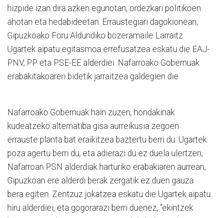
hizpide izan dira azken egunotan, ordezkari politikoen
ahotan eta hedabideetan. Erraustegiari dagokionean,
Gipuzkoako Foru Aldundiko bozeramaile Larraitz
Ugartek aipatu egitasmoa errefusatzea eskatu die EAJ-
PNV, PP eta PSE-EE alderdiei. Nafarroako Gobernuak
erabakitakoaren bidetik jarraitzea galdegien die.
Nafarroako Gobernuak hain zuzen, hondakinak
kudeatzeko alternatiba gisa aurreikusia zegoen
errauste planta bat eraikitzea baztertu berri du. Ugartek
poza agertu berri du, eta adierazi du ez duela ulertzen,
Nafarroan PSN alderdiak harturiko erabakiaren aurrean,
Gipuzkoan ere alderdi berak zergatik ez duen gauza
bera egiten. Zentzuz jokatzea eskatu die Ugartek aipatu
hiru alderdiei, eta gogorarazi berri duenez, "ekintzek