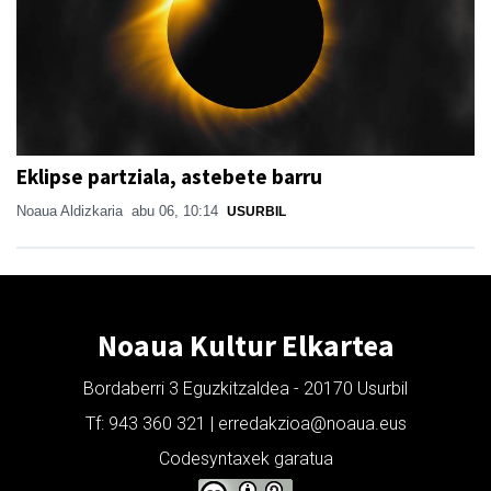
Eklipse partziala, astebete barru
Noaua Aldizkaria
abu 06, 10:14
USURBIL
Noaua Kultur Elkartea
Bordaberri 3 Eguzkitzaldea - 20170 Usurbil
Tf: 943 360 321 | erredakzioa@noaua.eus
Codesyntaxek garatua