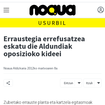
USURBIL
Erraustegia errefusatzea
eskatu die Aldundiak
oposizioko kideei
Noaua Aldizkaria
2012ko martxoaren 8a
Entzun
Itzuli
Zubietako errauste planta eta kartzela egitasmoak