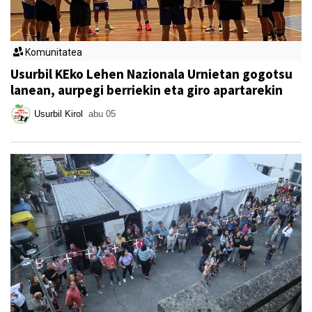
Komunitatea
Usurbil KEko Lehen Nazionala Urnietan gogotsu
lanean, aurpegi berriekin eta giro apartarekin
Usurbil Kirol
abu 05