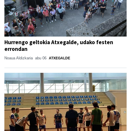
Hurrengo geltokia Atxegalde, udako festen
errondan
Noaua Aldizkaria
abu 06
ATXEGALDE