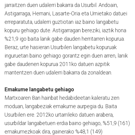
jarraitzen duen udalerri bakarra da Usurbil. Andoain,
Astigarraga, Hernani, Lasarte-Oria eta Urnietako datuei
erreparatuta, udalerri guztiotan iaz baino langabetu
kopuru gehiago dute. Astigarragan bereziki, iaztik hona
%21,9 igo baita lanik gabe dauden herritarren kopurua.
Beraz, urte hasieran Usurbilen langabetu kopuruak
inguruetan baino gehiago gorantz egin duen arren, lanik
gabe daudenen kopurua 2011ko datuen azpitik
mantentzen duen udalerri bakarra da zonaldean.
Emakume langabetu gehiago
Martxoaren 8an hainbat hedabideetan kaleratu zen
moduan, langabeziak emakume aurpegia du. Baita
Usurbilen ere. 2012ko urtarrileko datuen arabera,
usurbildar langabetuen erdia baino gehiago, %51,9 (161)
emakumezkoak dira, gainerako %48,1 (149)