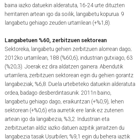
baina iazko datuekin alderatuta, 16-24 urte dituzten
herritarren artean igo da soilik, langabetu kopurua. 9
langabetu gehiago zeuden urtarrilean (+%1,8).
Langabetuen %60, zerbitzuen sektorean
Sektoreka, langabetu gehien zerbitzuen alorrean dago;
2012ko urtarrilean, 188 (%60,6); industrian gutxiago, 63
(%20,3). Joerak ez dira aldatzen gainera. Abendutik
urtarrilera, zerbitzuen sektorean egin du gehien gorantz
langabeziak, %6,8. Duela urtebeteko datuekin alderatuta
ordea, badago desberdintasunik. 2011n baino,
langabetu gehiago dago, eraikuntzan (+%0,9), lehen
sektorean (+%0,6) eta aurretik ere lanik ez zutenen
artean igo da langabezia, %3,2. Industrian eta
zerbitzuetan aldiz iazko datuen azpitik jarraitzen du
langabezia tasak Usurbilen; %9,1 egin du behera iaztik