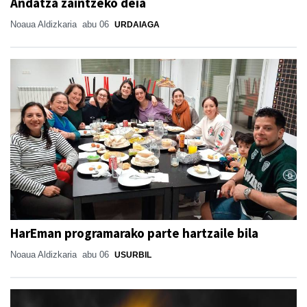
Andatza zaintzeko deia
Noaua Aldizkaria
abu 06
URDAIAGA
HarEman programarako parte hartzaile bila
Noaua Aldizkaria
abu 06
USURBIL