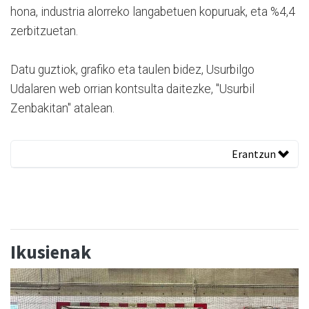
hona, industria alorreko langabetuen kopuruak, eta %4,4
zerbitzuetan.
Datu guztiok, grafiko eta taulen bidez, Usurbilgo
Udalaren web orrian kontsulta daitezke, "Usurbil
Zenbakitan" atalean.
Erantzun
Ikusienak