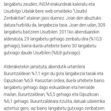
langabetu zeuden, INEM erakundeak kaleratu eta
Usurbilgo Udalak bere web orrialdeko "Usurbil
Zenbakitan" atalean jaso duenez. Joan den abuztuko
datura hurbildu da, langabezia tasa. Joan den udan, 309
langabetu baitziren Usurbilen. 2011ko abenduarekin
alderatuta, 29 langabetu gehiago zenbatu dira (%10,3
gehiago), baina duela urtebete baino 30 langabetu
gutxiago daude Usurbilen (%8,8 gutxiago).
Alderaketekin jarraituta, abendutik urtarrilera
Buruntzaldean %7,1 egin du gora langabezia tasak eta
Gipuzkoan %6,9. Kasuotan ordea, duela urtebete baino
langabetu gehiago dago eskualdean eta herrialde
mailan; Buruntzaldean, %5,5 gehiago eta Gipuzkoan
%6,1 gehiago. Buruntzaldeara itzulita, datuak udalerrika
aztertuz gero, iaz baino langabetu gutxiago zenbatzen