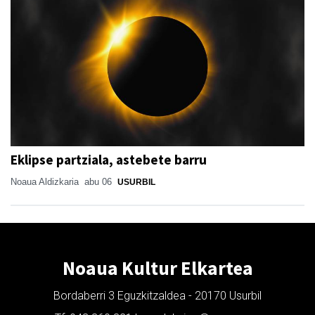
Eklipse partziala, astebete barru
Noaua Aldizkaria
abu 06
USURBIL
Noaua Kultur Elkartea
Bordaberri 3 Eguzkitzaldea - 20170 Usurbil