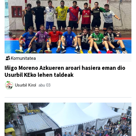
Komunitatea
Iñigo Moreno Azkueren aroari hasiera eman dio
Usurbil KEko lehen taldeak
Usurbil Kirol
abu 03