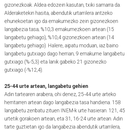
gizonezkoak. Aldea edozein kasutan, txiki samarra da.
Alderaketekin hasita, abendutik urtarrilera antzeko
ehunekoetan igo da emakumezko zein gizonezkoen
langabezia tasa; %10,3 emakumezkoen artean (15
langabetu gehiago), %10,4 gizonezkoen artean (14
langabetu gehiago). Halere, aipatu moduan, iaz baino
langabetu gutxiago dago herrian; 9 emakume langabetu
gutxiago (%-5,3) eta lanik gabeko 21 gizonezko
gutxiago (-%12,4).
25-44 urte artean, langabetu gehien
Adin tartearen arabera, ohi denez, 25-44 urte arteko
herritarren artean dago langabezia tasa handiena. 158
langabetu zenbatu zituen INEM-k urte hasieran. 121, 45
urtetik gorakoen artean, eta 31, 16-24 urte artean. Adin
tarte guztietan igo da langabezia abendutik urtarrilera,