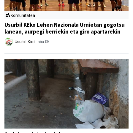
Komunitatea
Usurbil KEko Lehen Nazionala Urnietan gogotsu
lanean, aurpegi berriekin eta giro apartarekin
Usurbil Kirol
abu 05