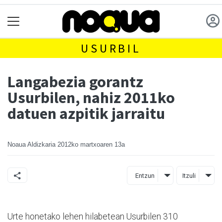
USURBIL
Langabezia gorantz
Usurbilen, nahiz 2011ko
datuen azpitik jarraitu
Noaua Aldizkaria
2012ko martxoaren 13a
Entzun
Itzuli
Urte honetako lehen hilabetean Usurbilen 310