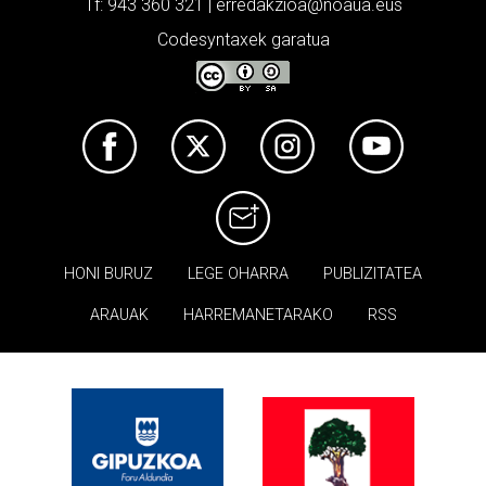
Tf: 943 360 321 | erredakzioa@noaua.eus
Codesyntaxek garatua
HONI BURUZ
LEGE OHARRA
PUBLIZITATEA
ARAUAK
HARREMANETARAKO
RSS