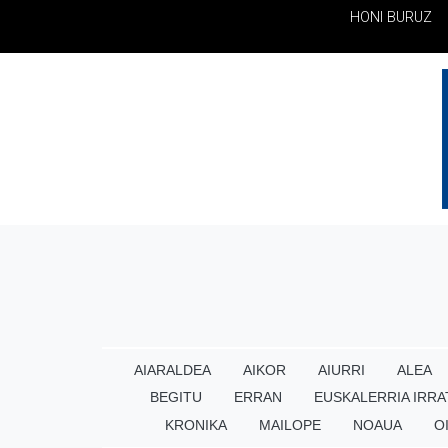
HONI BURUZ
AIARALDEA
AIKOR
AIURRI
ALEA
BEGITU
ERRAN
EUSKALERRIA IRRA
KRONIKA
MAILOPE
NOAUA
O