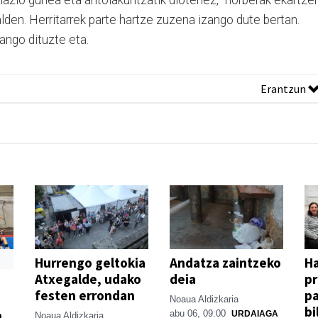
nformazio gunea eta antolakuntzatik diotenez, "norberak ekartze
den. Herritarrek parte hartze zuzena izango dute bertan.
zango dituzte eta.
Erantzun
Hurrengo geltokia
Andatza zaintzeko
H
Atxegalde, udako
deia
p
festen errondan
pa
Noaua Aldizkaria
bi
o
abu 06, 09:00
URDAIAGA
Noaua Aldizkaria