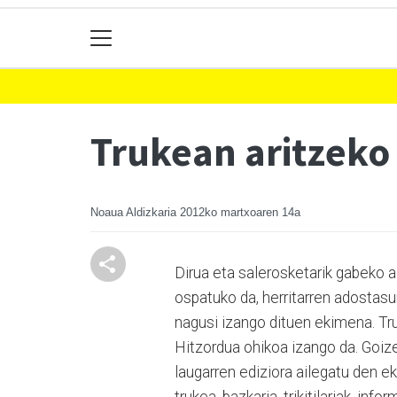
Trukean aritzeko
Noaua Aldizkaria
2012ko martxoaren 14a
Dirua eta salerosketarik gabeko a
ospatuko da, herritarren adostasun
nagusi izango dituen ekimena. Tru
Hitzordua ohikoa izango da. Goiz
laugarren ediziora ailegatu den e