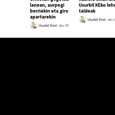
lanean, aurpegi
Usurbil KEko leh
berriekin eta giro
taldeak
apartarekin
Usurbil Kirol
abu 
Usurbil Kirol
abu 05