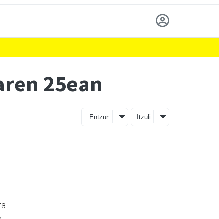
oaren 25ean
Entzun
Itzuli
za