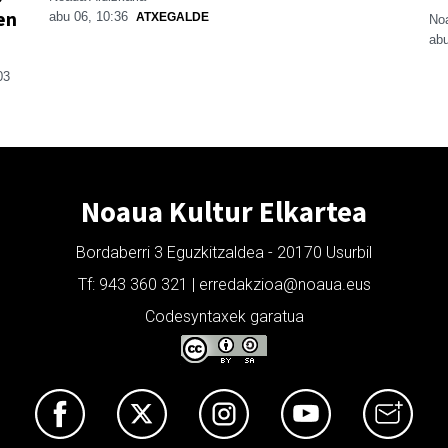
en
abu 06, 10:36
ATXEGALDE
Noa
abu
03
Noaua Kultur Elkartea
Bordaberri 3 Eguzkitzaldea - 20170 Usurbil
Tf: 943 360 321 | erredakzioa@noaua.eus
Codesyntaxek garatua