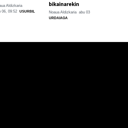
bikainarekin
ua Aldizkaria
 06, 09:52
USURBIL
Noaua Aldizkaria
abu 03
URDAIAGA