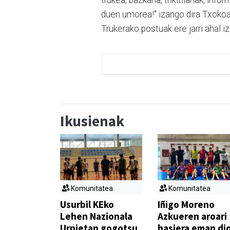
trukea, bazkaria, trikitilariak, i
duen umorea!" izango dira Txokoal
Trukerako postuak ere jarri ahal i
Ikusienak
Komunitatea
Komunitatea
Usurbil KEko
Iñigo Moreno
Lehen Nazionala
Azkueren aroari
Urnietan gogotsu
hasiera eman di