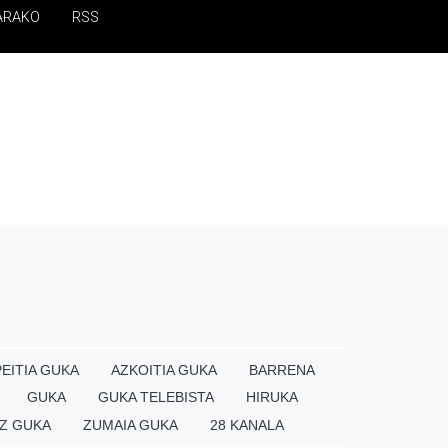
ARAKO
RSS
EITIA GUKA
AZKOITIA GUKA
BARRENA
GUKA
GUKA TELEBISTA
HIRUKA
Z GUKA
ZUMAIA GUKA
28 KANALA