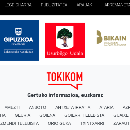
LEGE OHARRA
PUBLIZITATEA
ARAUAK
HARREMANET
Gertuko informazioa, euskaraz
AMEZTI
ANBOTO
ANTXETA IRRATIA
ATARIA
AZP
TIA
GEURIA
GOIENA
GOIERRI TELEBISTA
GUAIXE
IZMENDI TELEBISTA
ORIO GUKA
TXINTXARRI
ZARAUT