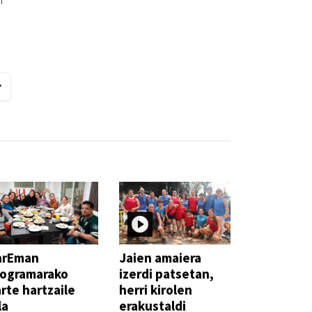
n
arEman
Jaien amaiera
rogramarako
izerdi patsetan,
rte hartzaile
herri kirolen
la
erakustaldi