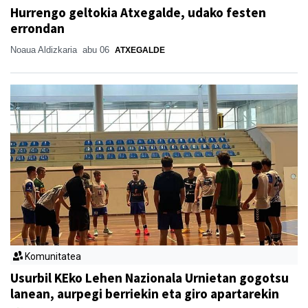
Hurrengo geltokia Atxegalde, udako festen
errondan
Noaua Aldizkaria
abu 06
ATXEGALDE
Komunitatea
Usurbil KEko Lehen Nazionala Urnietan gogotsu
lanean, aurpegi berriekin eta giro apartarekin