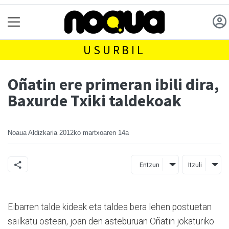
USURBIL
Oñatin ere primeran ibili dira,
Baxurde Txiki taldekoak
Noaua Aldizkaria
2012ko martxoaren 14a
Entzun
Itzuli
Eibarren talde kideak eta taldea bera lehen postuetan
sailkatu ostean, joan den asteburuan Oñatin jokaturiko