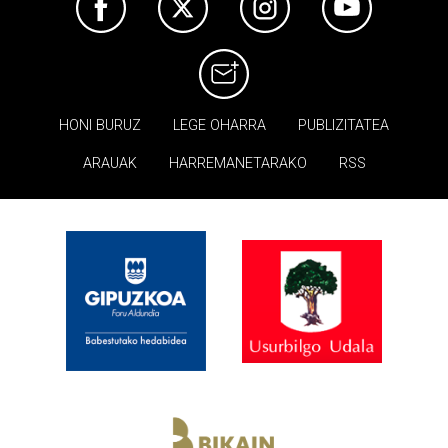
HONI BURUZ
LEGE OHARRA
PUBLIZITATEA
ARAUAK
HARREMANETARAKO
RSS