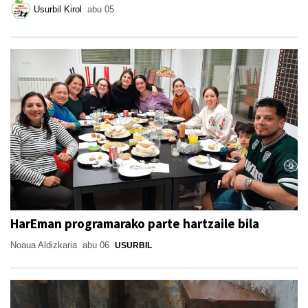
Usurbil Kirol
abu 05
HarEman programarako parte hartzaile bila
Noaua Aldizkaria
abu 06
USURBIL