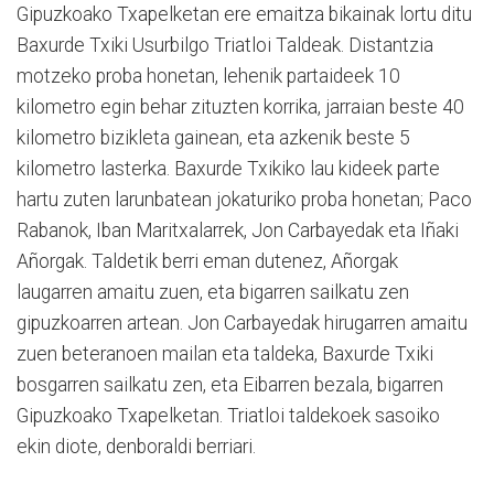
Gipuzkoako Txapelketan ere emaitza bikainak lortu ditu
Baxurde Txiki Usurbilgo Triatloi Taldeak. Distantzia
motzeko proba honetan, lehenik partaideek 10
kilometro egin behar zituzten korrika, jarraian beste 40
kilometro bizikleta gainean, eta azkenik beste 5
kilometro lasterka. Baxurde Txikiko lau kideek parte
hartu zuten larunbatean jokaturiko proba honetan; Paco
Rabanok, Iban Maritxalarrek, Jon Carbayedak eta Iñaki
Añorgak. Taldetik berri eman dutenez, Añorgak
laugarren amaitu zuen, eta bigarren sailkatu zen
gipuzkoarren artean. Jon Carbayedak hirugarren amaitu
zuen beteranoen mailan eta taldeka, Baxurde Txiki
bosgarren sailkatu zen, eta Eibarren bezala, bigarren
Gipuzkoako Txapelketan. Triatloi taldekoek sasoiko
ekin diote, denboraldi berriari.