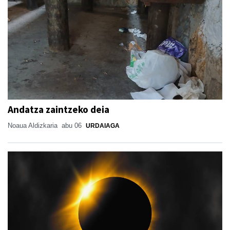
Andatza zaintzeko deia
Noaua Aldizkaria
abu 06
URDAIAGA