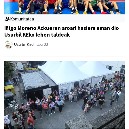
Komunitatea
Iñigo Moreno Azkueren aroari hasiera eman dio
Usurbil KEko lehen taldeak
Usurbil Kirol
abu 03