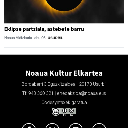
Eklipse partziala, astebete barru
Noaua Aldizkaria
abu 06
USURBIL
Noaua Kultur Elkartea
Bordaberri 3 Eguzkitzaldea - 20170 Usurbil
Tf: 943 360 321 | erredakzioa@noaua.eus
Codesyntaxek garatua