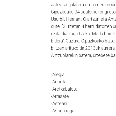
asteotan jakitera eman den modua
Gipuzkoako 34 udalerriei ongi eto
Usurbil, Hernani, Oiartzun eta An
dute. "3 urtetan 4 herri, datorren
ekitaldia iragartzeko. Modu horre
bidera". Guztira, Gipuzkoako bizta
biltzen arituko da 2013tik aurrera.
Antzuolarekin batera, urtebete b
-Alegia.
-Anoeta.
-Aretxabaleta.
-Arrasate.
-Asteasu.
-Astigarraga.