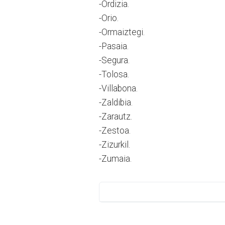
-Ordizia.
-Orio.
-Ormaiztegi.
-Pasaia.
-Segura.
-Tolosa.
-Villabona.
-Zaldibia.
-Zarautz.
-Zestoa.
-Zizurkil.
-Zumaia.