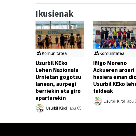
Ikusienak
Komunitatea
Komunitatea
Usurbil KEko
Iñigo Moreno
Lehen Nazionala
Azkueren aroari
Urnietan gogotsu
hasiera eman di
lanean, aurpegi
Usurbil KEko leh
berriekin eta giro
taldeak
apartarekin
Usurbil Kirol
abu 
Usurbil Kirol
abu 05