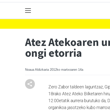
Atez Atekoaren ur
ongi etorria
Noaua Aldizkaria
2012ko martxoaren 14a
Zero Zabor taldeen laguntzaz, G
18rako Atez Ateko Bilketaren hiru
12:00etatik aurrera burutuko da, 
organikoa jasotzeko kubo marroiar