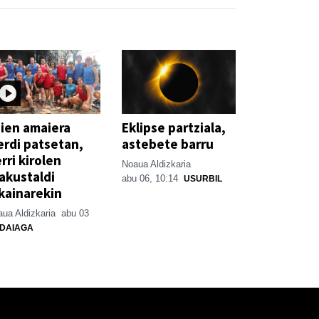
ien amaiera
Eklipse partziala,
erdi patsetan,
astebete barru
rri kirolen
Noaua Aldizkaria
akustaldi
abu 06, 10:14
USURBIL
kainarekin
ua Aldizkaria
abu 03
DAIAGA