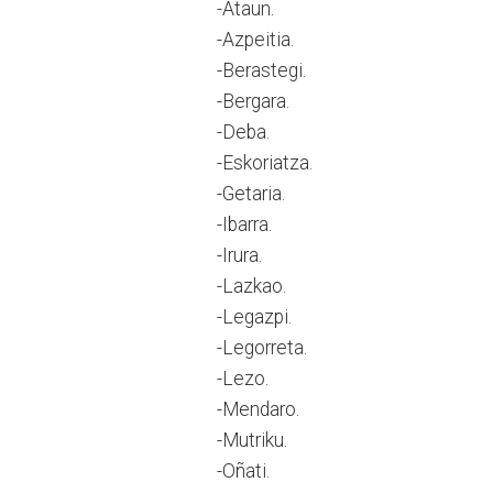
-Ataun.
-Azpeitia.
-Berastegi.
-Bergara.
-Deba.
-Eskoriatza.
-Getaria.
-Ibarra.
-Irura.
-Lazkao.
-Legazpi.
-Legorreta.
-Lezo.
-Mendaro.
-Mutriku.
-Oñati.