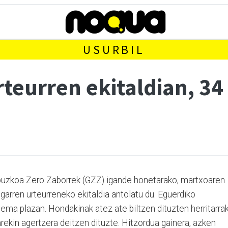
USURBIL
teurren ekitaldian, 34 
ipuzkoa Zero Zaborrek (GZZ) igande honetarako, martxoaren
garren urteurreneko ekitaldia antolatu du. Eguerdiko
Dema plazan. Hondakinak atez ate biltzen dituzten herritarrak
ekin agertzera deitzen dituzte. Hitzordua gainera, azken