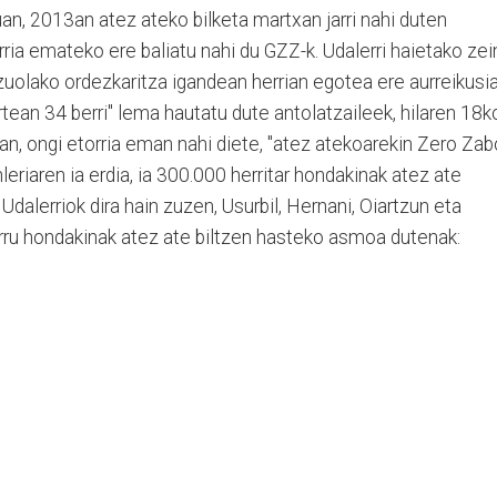
n, 2013an atez ateko bilketa martxan jarri nahi duten
rria emateko ere baliatu nahi du GZZ-k. Udalerri haietako zei
tzuolako ordezkaritza igandean herrian egotea ere aurreikusi
 urtean 34 berri" lema hautatu dute antolatzaileek, hilaren 18k
tan, ongi etorria eman nahi diete, "atez atekoarekin Zero Zab
nleriaren ia erdia, ia 300.000 herritar hondakinak atez ate
 Udalerriok dira hain zuzen, Usurbil, Hernani, Oiartzun eta
arru hondakinak atez ate biltzen hasteko asmoa dutenak: