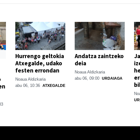
Hurrengo geltokia
Andatza zaintzeko
Ja
Atxegalde, udako
deia
iz
festen errondan
he
Noaua Aldizkaria
er
o
abu 06, 09:00
URDAIAGA
Noaua Aldizkaria
bi
en
abu 06, 10:36
ATXEGALDE
Noa
UR
03