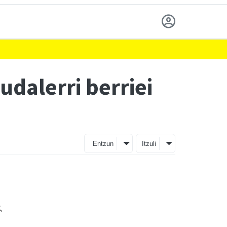
udalerri berriei
Entzun
Itzuli
,