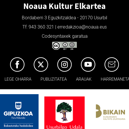
Noaua Kultur Elkartea
Bordaberri 3 Eguzkitzaldea - 20170 Usurbil
Tf: 943 360 321 | erredakzioa@noaua.eus
Codesyntaxek garatua
LEGE OHARRA
PUBLIZITATEA
ARAUAK
HARREMANET