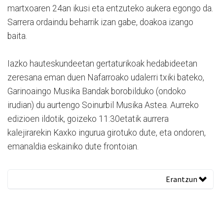
martxoaren 24an ikusi eta entzuteko aukera egongo da.
Sarrera ordaindu beharrik izan gabe, doakoa izango
baita.
Iazko hauteskundeetan gertaturikoak hedabideetan
zeresana eman duen Nafarroako udalerri txiki bateko,
Garinoaingo Musika Bandak borobilduko (ondoko
irudian) du aurtengo Soinurbil Musika Astea. Aurreko
edizioen ildotik, goizeko 11:30etatik aurrera
kalejirarekin Kaxko ingurua girotuko dute, eta ondoren,
emanaldia eskainiko dute frontoian.
Erantzun