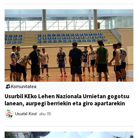
Komunitatea
Usurbil KEko Lehen Nazionala Urnietan gogotsu
lanean, aurpegi berriekin eta giro apartarekin
Usurbil Kirol
abu 05