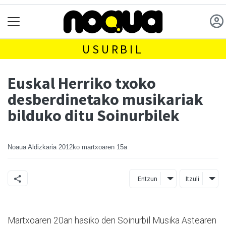
USURBIL
Euskal Herriko txoko
desberdinetako musikariak
bilduko ditu Soinurbilek
Noaua Aldizkaria
2012ko martxoaren 15a
Entzun
Itzuli
Martxoaren 20an hasiko den Soinurbil Musika Astearen