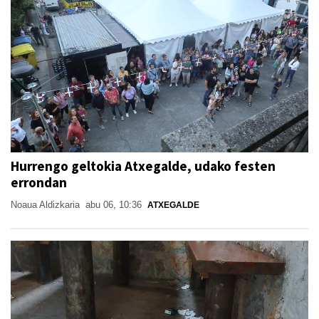
Hurrengo geltokia Atxegalde, udako festen
errondan
Noaua Aldizkaria
abu 06, 10:36
ATXEGALDE