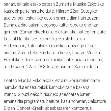
baitan, ekitaldietako batean Zumarte Musika Eskolako
ikasleek parte hartuko dute. Hilaren 22an Sutegiko
auditorioan eskainiko duten emanaldian hain zuzen.
Baina ez dira bakarrik egongo kultur etxeko oholtza
gainean. Zumartekoek urtero elkartruke bat egiten dute
Euskal Herriko beste musika eskola batekin.
Aurtengoan, Tolosaldeko musikariak izango ditugu
bisitan. Zumartekoekin batera beraz, Loatzo Musika
Eskolako kideek saioa eskainiko dute, aipatu moduan,
martxoaren 22an, 18:30etatik aurrera. Sarrera doan.
Loatzo Musika Eskolakoak, ez dira Soinurbilen parte
hartuko duten Usurbildik kanpoko talde bakarra
izango. Gipuzkoako hiriburuko abesbatza baten
emanaldia programatu baitute, kasu honetan, Salbatore
Elizan. Donosti-Ereski abesbatzaren kontzertua,