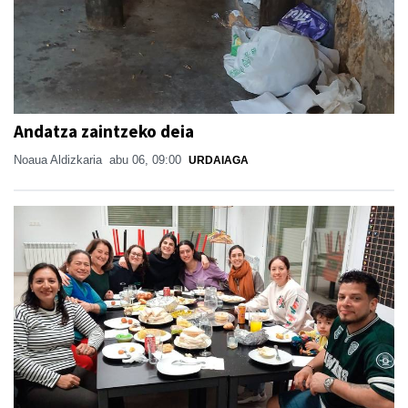
Andatza zaintzeko deia
Noaua Aldizkaria
abu 06, 09:00
URDAIAGA