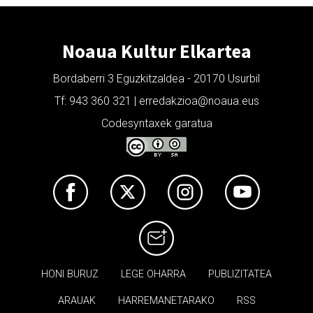
Noaua Kultur Elkartea
Bordaberri 3 Eguzkitzaldea - 20170 Usurbil
Tf: 943 360 321 | erredakzioa@noaua.eus
Codesyntaxek garatua
HONI BURUZ
LEGE OHARRA
PUBLIZITATEA
ARAUAK
HARREMANETARAKO
RSS