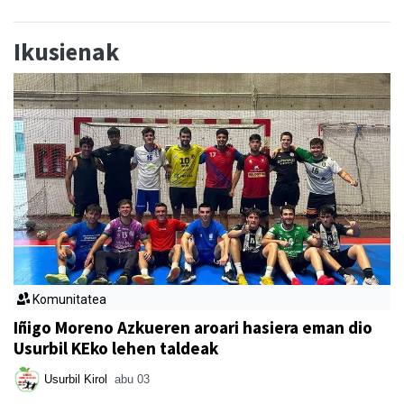
Ikusienak
Komunitatea
Iñigo Moreno Azkueren aroari hasiera eman dio
Usurbil KEko lehen taldeak
Usurbil Kirol
abu 03