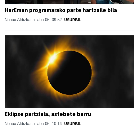
HarEman programarako parte hartzaile bila
Noaua Aldizkaria
abu 06, 09:52
USURBIL
Eklipse partziala, astebete barru
Noaua Aldizkaria
abu 06, 10:14
USURBIL