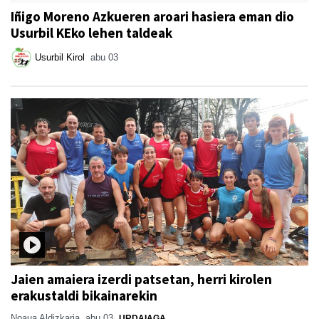
Iñigo Moreno Azkueren aroari hasiera eman dio
Usurbil KEko lehen taldeak
Usurbil Kirol
abu 03
Jaien amaiera izerdi patsetan, herri kirolen
erakustaldi bikainarekin
Noaua Aldizkaria
abu 03
URDAIAGA