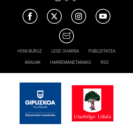
HONI BURUZ
LEGE OHARRA
PUBLIZITATEA
ARAUAK
HARREMANETARAKO
RSS