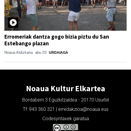
Erromeriak dantza gogo bizia piztu du San
Estebango plazan
Noaua Aldizkaria
abu 03
URDAIAGA
Noaua Kultur Elkartea
Bordaberri 3 Eguzkitzaldea - 20170 Usurbil
Tf: 943 360 321 | erredakzioa@noaua.eus
Codesyntaxek garatua