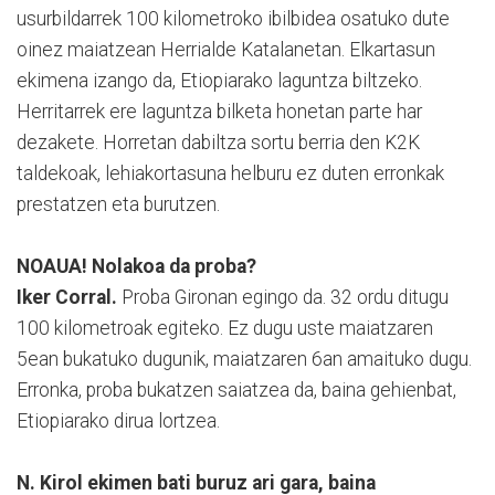
usurbildarrek 100 kilometroko ibilbidea osatuko dute
oinez maiatzean Herrialde Katalanetan. Elkartasun
ekimena izango da, Etiopiarako laguntza biltzeko.
Herritarrek ere laguntza bilketa honetan parte har
dezakete. Horretan dabiltza sortu berria den K2K
taldekoak, lehiakortasuna helburu ez duten erronkak
prestatzen eta burutzen.
NOAUA! Nolakoa da proba?
Iker Corral.
Proba Gironan egingo da. 32 ordu ditugu
100 kilometroak egiteko. Ez dugu uste maiatzaren
5ean bukatuko dugunik, maiatzaren 6an amaituko dugu.
Erronka, proba bukatzen saiatzea da, baina gehienbat,
Etiopiarako dirua lortzea.
N. Kirol ekimen bati buruz ari gara, baina