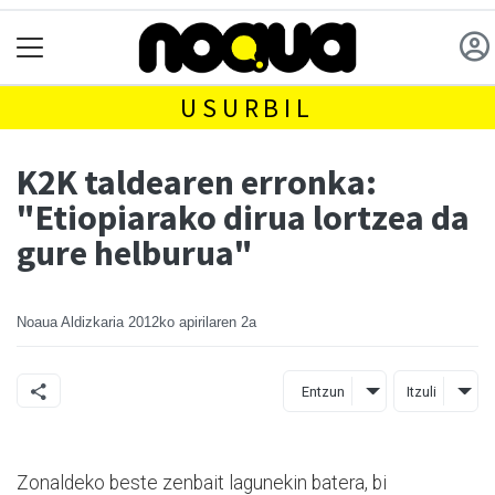
USURBIL
K2K taldearen erronka:
"Etiopiarako dirua lortzea da
gure helburua"
Noaua Aldizkaria
2012ko apirilaren 2a
Entzun
Itzuli
Zonaldeko beste zenbait lagunekin batera, bi