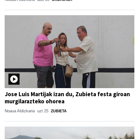
Jose Luis Martijak izan du, Zubieta festa giroan
murgilarazteko ohorea
Noaua Aldizkaria
uzt 25
ZUBIETA