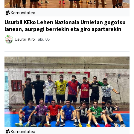
Komunitatea
Usurbil KEko Lehen Nazionala Urnietan gogotsu
lanean, aurpegi berriekin eta giro apartarekin
Usurbil Kirol
abu 05
Komunitatea