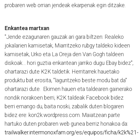
probaren web orrian jendeak ekarpenak egin ditzake.
Enkantea martxan
"Jende ezagunaren gauzak ari gara biltzen: Realeko
jokalarien kamisetak, Miarritzeko rubgy taldeko kideen
kamisetak, Urko eta La Oreja den Van Gogh taldeen
diskoak… hori guztia enkantean jarriko dugu Ebay bidez",
ohartarazi dute K2K taldetik. Herritarrek hauetako
produktu bat erosita, "laguntzeko beste modu bat da"
ohartarazi dute. Ekimen hauen eta taldearen gainerako
nondik norakoen berri, K2K taldeak Facebook bidez
berri emango du, baita noski, zabalik duten blogaren
bidez ere: kon2k.wordpress.com. Maiatzean parte
hartuko duten probaren web gunea berriz honakoa da:
trailwalker.intermonoxfam.org/es/equipos/ficha/k2k%21-