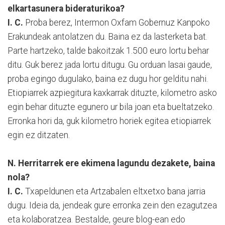
elkartasunera bideraturikoa?
I. C.
Proba berez, Intermon Oxfam Gobernuz Kanpoko
Erakundeak antolatzen du. Baina ez da lasterketa bat.
Parte hartzeko, talde bakoitzak 1.500 euro lortu behar
ditu. Guk berez jada lortu ditugu. Gu orduan lasai gaude,
proba egingo dugulako, baina ez dugu hor gelditu nahi.
Etiopiarrek azpiegitura kaxkarrak dituzte, kilometro asko
egin behar dituzte egunero ur bila joan eta bueltatzeko.
Erronka hori da, guk kilometro horiek egitea etiopiarrek
egin ez ditzaten.
N. Herritarrek ere ekimena lagundu dezakete, baina
nola?
I. C.
Txapeldunen eta Artzabalen eltxetxo bana jarria
dugu. Ideia da, jendeak gure erronka zein den ezagutzea
eta kolaboratzea. Bestalde, geure blog-ean edo