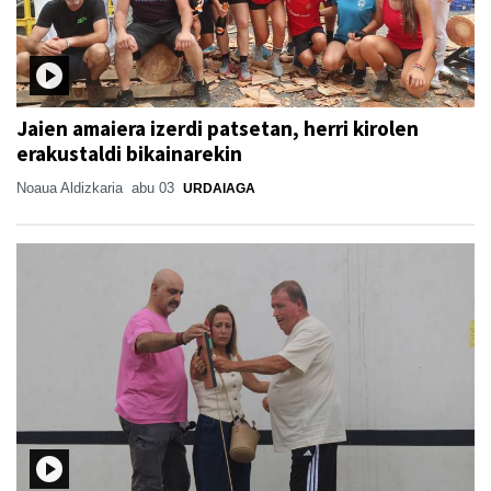
Jaien amaiera izerdi patsetan, herri kirolen
erakustaldi bikainarekin
Noaua Aldizkaria
abu 03
URDAIAGA