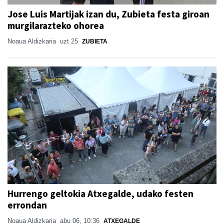
Jose Luis Martijak izan du, Zubieta festa giroan
murgilarazteko ohorea
Noaua Aldizkaria
uzt 25
ZUBIETA
Hurrengo geltokia Atxegalde, udako festen
errondan
Noaua Aldizkaria
abu 06, 10:36
ATXEGALDE