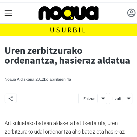
USURBIL
Uren zerbitzurako
ordenantza, hasieraz aldatua
Noaua Aldizkaria
2012ko apirilaren 4a
Entzun
Itzuli
Artikuluetako batean aldaketa bat txertatuta, uren
zerbitzurako udal ordenantza aho batez eta hasieraz