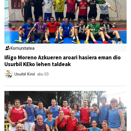
Komunitatea
Iñigo Moreno Azkueren aroari hasiera eman dio
Usurbil KEko lehen taldeak
Usurbil Kirol
abu 03