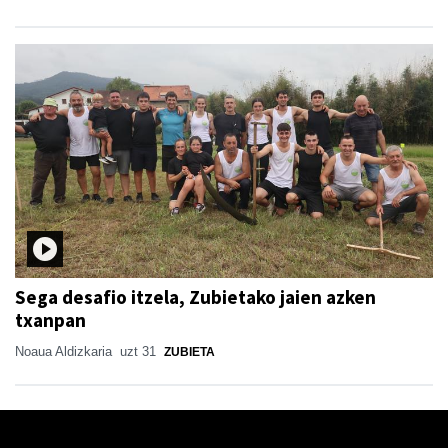
Sega desafio itzela, Zubietako jaien azken
txanpan
Noaua Aldizkaria
uzt 31
ZUBIETA