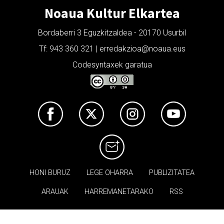
Noaua Kultur Elkartea
Bordaberri 3 Eguzkitzaldea - 20170 Usurbil
Tf: 943 360 321 | erredakzioa@noaua.eus
Codesyntaxek garatua
HONI BURUZ
LEGE OHARRA
PUBLIZITATEA
ARAUAK
HARREMANETARAKO
RSS