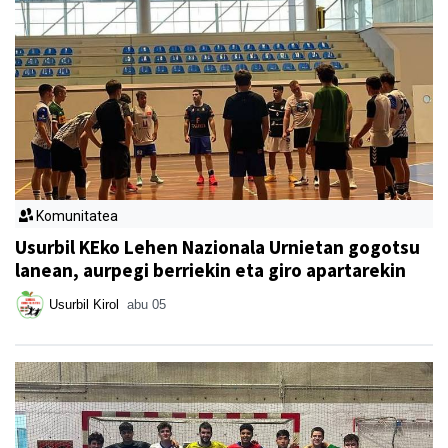
Komunitatea
Usurbil KEko Lehen Nazionala Urnietan gogotsu
lanean, aurpegi berriekin eta giro apartarekin
Usurbil Kirol
abu 05