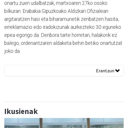
onartu zuen udalbatzak, martxoaren 27ko osoko
bilkuran. Erabakia Gipuzkoako Aldizkari Ofizialean
argitaratzen hasi eta biharamunetik zenbatzen hasita,
erreklamazio edo iradokizunak aurkezteko 30 eguneko
epea egongo da. Denbora tarte horretan, halakorik ez
balego, ordenantzaren aldaketa behin betiko onartutzat
joko da.
Erantzun
Ikusienak