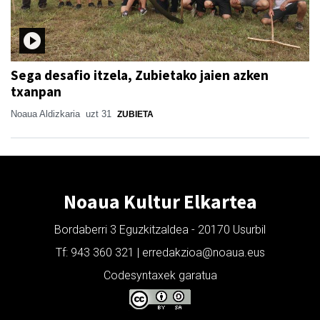
Sega desafio itzela, Zubietako jaien azken
txanpan
Noaua Aldizkaria
uzt 31
ZUBIETA
Noaua Kultur Elkartea
Bordaberri 3 Eguzkitzaldea - 20170 Usurbil
Tf: 943 360 321 | erredakzioa@noaua.eus
Codesyntaxek garatua