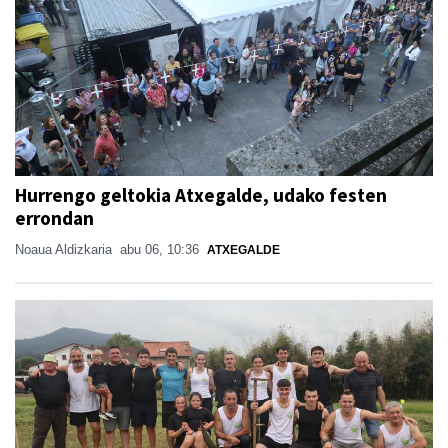
Hurrengo geltokia Atxegalde, udako festen
errondan
Noaua Aldizkaria
abu 06, 10:36
ATXEGALDE