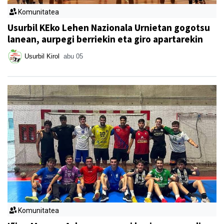
Komunitatea
Usurbil KEko Lehen Nazionala Urnietan gogotsu
lanean, aurpegi berriekin eta giro apartarekin
Usurbil Kirol
abu 05
Komunitatea