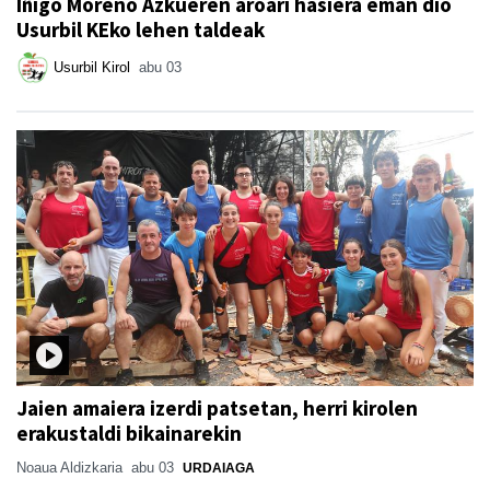
Iñigo Moreno Azkueren aroari hasiera eman dio
Usurbil KEko lehen taldeak
Usurbil Kirol
abu 03
Jaien amaiera izerdi patsetan, herri kirolen
erakustaldi bikainarekin
Noaua Aldizkaria
abu 03
URDAIAGA