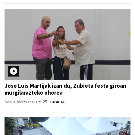
Jose Luis Martijak izan du, Zubieta festa giroan
murgilarazteko ohorea
Noaua Aldizkaria
uzt 25
ZUBIETA