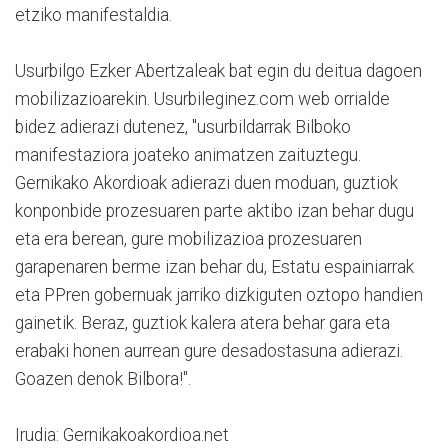
etziko manifestaldia.
Usurbilgo Ezker Abertzaleak bat egin du deitua dagoen
mobilizazioarekin. Usurbileginez.com web orrialde
bidez adierazi dutenez, "usurbildarrak Bilboko
manifestaziora joateko animatzen zaituztegu.
Gernikako Akordioak adierazi duen moduan, guztiok
konponbide prozesuaren parte aktibo izan behar dugu
eta era berean, gure mobilizazioa prozesuaren
garapenaren berme izan behar du, Estatu espainiarrak
eta PPren gobernuak jarriko dizkiguten oztopo handien
gainetik. Beraz, guztiok kalera atera behar gara eta
erabaki honen aurrean gure desadostasuna adierazi.
Goazen denok Bilbora!".
Irudia: Gernikakoakordioa.net