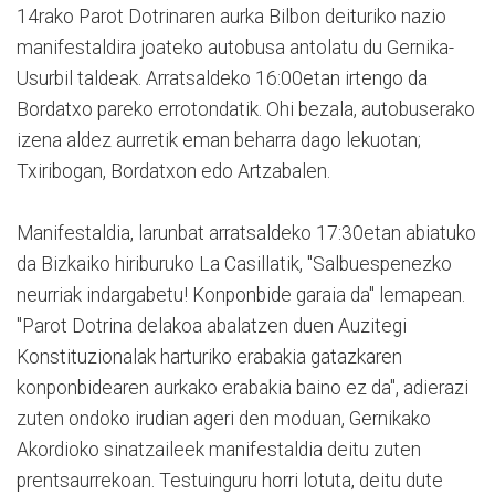
14rako Parot Dotrinaren aurka Bilbon deituriko nazio
manifestaldira joateko autobusa antolatu du Gernika-
Usurbil taldeak. Arratsaldeko 16:00etan irtengo da
Bordatxo pareko errotondatik. Ohi bezala, autobuserako
izena aldez aurretik eman beharra dago lekuotan;
Txiribogan, Bordatxon edo Artzabalen.
Manifestaldia, larunbat arratsaldeko 17:30etan abiatuko
da Bizkaiko hiriburuko La Casillatik, "Salbuespenezko
neurriak indargabetu! Konponbide garaia da" lemapean.
"Parot Dotrina delakoa abalatzen duen Auzitegi
Konstituzionalak harturiko erabakia gatazkaren
konponbidearen aurkako erabakia baino ez da", adierazi
zuten ondoko irudian ageri den moduan, Gernikako
Akordioko sinatzaileek manifestaldia deitu zuten
prentsaurrekoan. Testuinguru horri lotuta, deitu dute