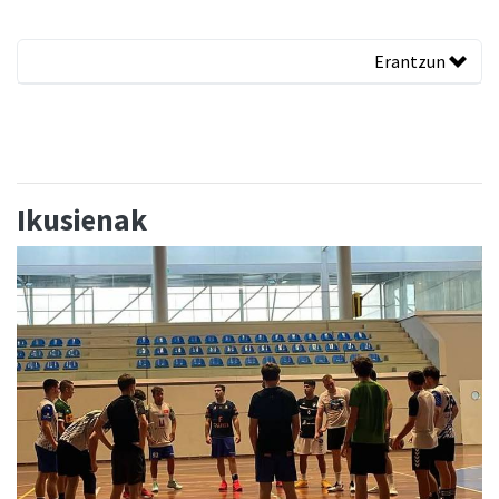
Erantzun
Ikusienak