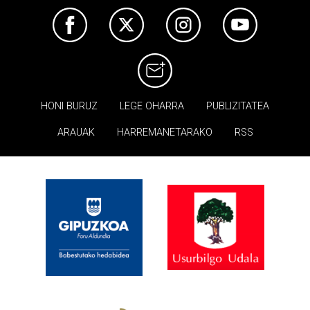
HONI BURUZ
LEGE OHARRA
PUBLIZITATEA
ARAUAK
HARREMANETARAKO
RSS