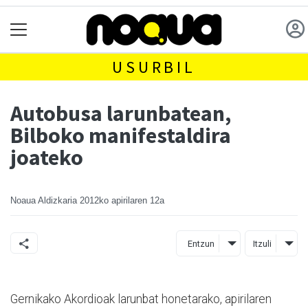
USURBIL
Autobusa larunbatean,
Bilboko manifestaldira
joateko
Noaua Aldizkaria
2012ko apirilaren 12a
Entzun
Itzuli
Gernikako Akordioak larunbat honetarako, apirilaren