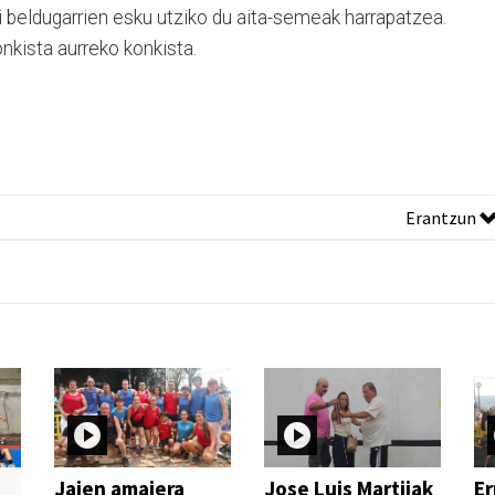
ri beldugarrien esku utziko du aita-semeak harrapatzea.
nkista aurreko konkista.
Erantzun
Jaien amaiera
Jose Luis Martijak
Er