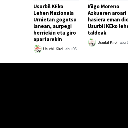
Usurbil KEko
Iñigo Moreno
Lehen Nazionala
Azkueren aroari
Urnietan gogotsu
hasiera eman di
lanean, aurpegi
Usurbil KEko leh
berriekin eta giro
taldeak
apartarekin
Usurbil Kirol
abu 
Usurbil Kirol
abu 05