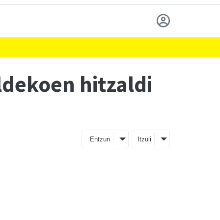
ldekoen hitzaldi
Entzun
Itzuli