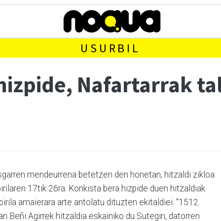
USURBIL
izpide, Nafartarrak ta
garren mendeurrena betetzen den honetan, hitzaldi zikloa
irilaren 17tik 26ra. Konkista bera hizpide duen hitzaldiak
rila amaierara arte antolatu dituzten ekitaldiei. "1512.
n Beñi Agirrek hitzaldia eskainiko du Sutegin, datorren