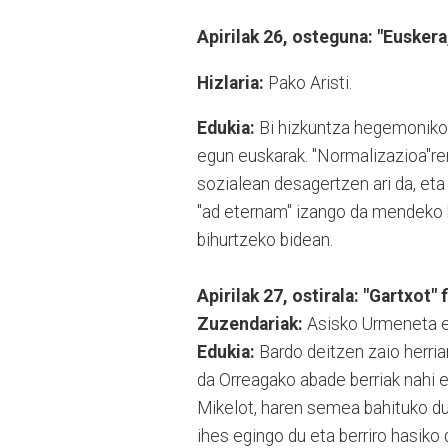
Apirilak 26, osteguna: "Eusker
Hizlaria:
Pako Aristi.
Edukia:
Bi hizkuntza hegemonikoe
egun euskarak. "Normalizazioa"ren
sozialean desagertzen ari da, eta 
"ad eternam" izango da mendeko hi
bihurtzeko bidean.
Apirilak 27, ostirala: "Gartxot" 
Zuzendariak:
Asisko Urmeneta et
Edukia:
Bardo deitzen zaio herria
da Orreagako abade berriak nahi e
Mikelot, haren semea bahituko du
ihes egingo du eta berriro hasiko d