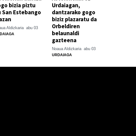
go bizia piztu
Urdaiagan,
u San Estebango
dantzarako gogo
azan
biziz plazaratu da
Orbeldiren
ua Aldizkaria
abu 03
belaunaldi
DAIAGA
gazteena
Noaua Aldizkaria
abu 03
URDAIAGA