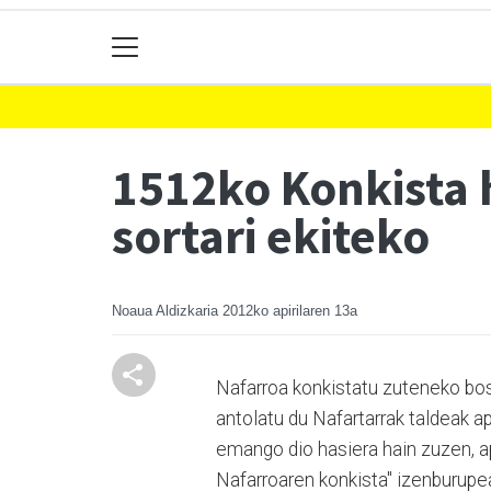
1512ko Konkista h
sortari ekiteko
Noaua Aldizkaria
2012ko apirilaren 13a
Nafarroa konkistatu zuteneko bos
antolatu du Nafartarrak taldeak ap
emango dio hasiera hain zuzen, api
Nafarroaren konkista" izenburupea