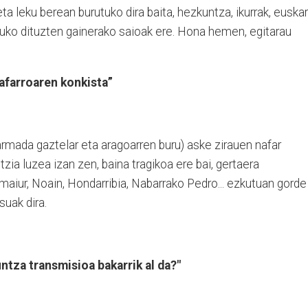
eta leku berean burutuko dira baita, hezkuntza, ikurrak, euska
tuko dituzten gainerako saioak ere. Hona hemen, egitarau
Nafarroaren konkista”
mada gaztelar eta aragoarren buru) aske zirauen nafar
tzia luzea izan zen, baina tragikoa ere bai, gertaera
aiur, Noain, Hondarribia, Nabarrako Pedro... ezkutuan gorde
suak dira.
ntza transmisioa bakarrik al da?"