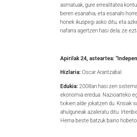
asmatuak, gure errealitatea kontu
beren esanahia; eta esanahi horrek
honek ikuspegi asko ditu; eta azk
nafarra agertzen hasi dela; ze e
Apirilak 24, asteartea: "Indep
Hizlaria:
Oscar Arantzabal.
Edukia:
2008an hasi zen sistema k
ekonomia eredua. Nazioarteko eg
txikien alde jokatzen du. Krisiak
ahulguneak azaleratu ditu. Irtenb
Herria beste batzuk baino hobeto 