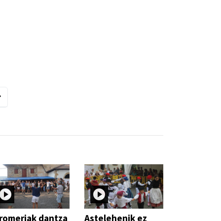
romeriak dantza
Astelehenik ez