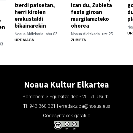
izerdi patsetan,
izan du, Zubieta
go
herri kirolen
festa giroan
d
erakustaldi
murgilarazteko
pl
o
bikainarekin
ohorea
en
Noa
UR
Noaua Aldizkaria
abu 03
Noaua Aldizkaria
uzt 25
URDAIAGA
ZUBIETA
03
Noaua Kultur Elkartea
Bordaberri 3 Eguzkitzaldea - 20170 Usurbil
Tf: 943 360 321 | erredakzioa@noaua.eus
Codesyntaxek garatua