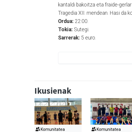
kantaldi bakoitza eta fraide-gerla
Tragedia XII. mendean. Hasi da ko
Ordua:
22:00.
Tokia:
Sutegi.
Sarrerak:
5 euro.
Ikusienak
Komunitatea
Komunitatea