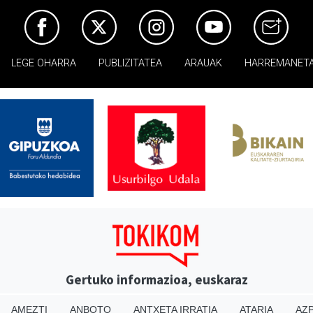
LEGE OHARRA
PUBLIZITATEA
ARAUAK
HARREMANET
Gertuko informazioa, euskaraz
AMEZTI
ANBOTO
ANTXETA IRRATIA
ATARIA
AZP