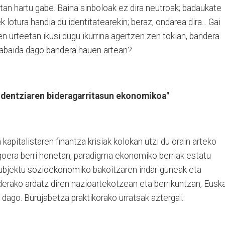
tan hartu gabe. Baina sinboloak ez dira neutroak; badaukate
 lotura handia du identitatearekin; beraz, ondarea dira... Gai
en urteetan ikusi dugu ikurrina agertzen zen tokian, bandera
ztabaida dago bandera hauen artean?
endentziaren bideragarritasun ekonomikoa"
apitalistaren finantza krisiak kolokan utzi du orain arteko
oera berri honetan, paradigma ekonomiko berriak estatu
 subjektu sozioekonomiko bakoitzaren indar-guneak eta
iderako ardatz diren nazioartekotzean eta berrikuntzan, Euska
dago. Burujabetza praktikorako urratsak aztergai.