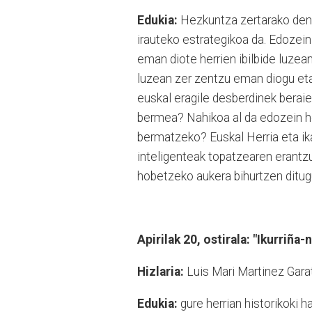
Edukia:
Hezkuntza zertarako den g
irauteko estrategikoa da. Edozein
eman diote herrien ibilbide luzea
luzean zer zentzu eman diogu et
euskal eragile desberdinek bera
bermea? Nahikoa al da edozein he
bermatzeko? Euskal Herria eta ika
inteligenteak topatzearen erantzu
hobetzeko aukera bihurtzen ditu
Apirilak 20, ostirala: "Ikurriña
Hizlaria:
Luis Mari Martinez Gara
Edukia:
gure herrian historikoki ha