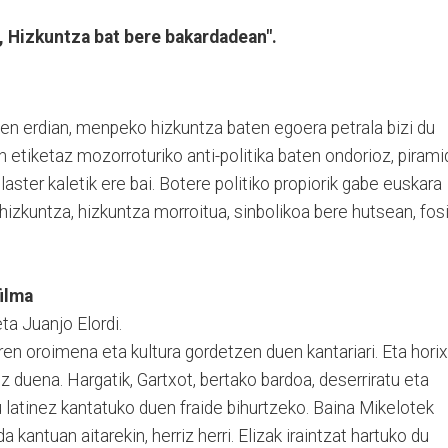
a, Hizkuntza bat bere bakardadean".
n erdian, menpeko hizkuntza baten egoera petrala bizi du
 etiketaz mozorroturiko anti-politika baten ondorioz, pirami
laster kaletik ere bai. Botere politiko propiorik gabe euskara
zkuntza, hizkuntza morroitua, sinbolikoa bere hutsean, fosi
filma
a Juanjo Elordi.
ren oroimena eta kultura gordetzen duen kantariari. Eta hori
z duena. Hargatik, Gartxot, bertako bardoa, deserriratu eta
 latinez kantatuko duen fraide bihurtzeko. Baina Mikelotek
a kantuan aitarekin, herriz herri. Elizak iraintzat hartuko du