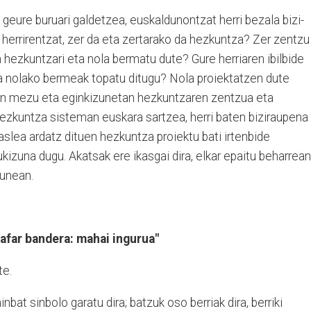
eure buruari galdetzea, euskaldunontzat herri bezala bizi-
 herrirentzat, zer da eta zertarako da hezkuntza? Zer zentzu
n hezkuntzari eta nola bermatu dute? Gure herriaren ibilbide
a nolako bermeak topatu ditugu? Nola proiektatzen dute
ien mezu eta eginkizunetan hezkuntzaren zentzua eta
zkuntza sisteman euskara sartzea, herri baten biziraupena
slea ardatz dituen hezkuntza proiektu bati irtenbide
kizuna dugu. Akatsak ere ikasgai dira, elkar epaitu beharrean
gunean.
-nafar bandera: mahai ingurua"
te.
inbat sinbolo garatu dira; batzuk oso berriak dira, berriki