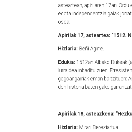
asteartean, apirilaren 17an. Ordu 
edota independentzia gaiak jorra
osoa:
Apirilak 17, asteartea: “1512. 
Hizlaria:
Beñi Agirre.
Edukia:
1512an Albako Dukeak (ar
lurraldea inbaditu zuen. Erresisten
gogoangarriak eman baitzituen: Am
den historia baten gako garrantzit
Apirilak 18, asteazkena: "Hezku
Hizlaria:
Mirari Bereziartua.