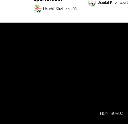
Usurbil Kirol
abu 
Usurbil Kirol
abu 05
HONI BURUZ