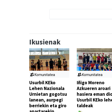
Ikusienak
Komunitatea
Komunitatea
Usurbil KEko
Iñigo Moreno
Lehen Nazionala
Azkueren aroari
Urnietan gogotsu
hasiera eman di
lanean, aurpegi
Usurbil KEko leh
berriekin eta giro
taldeak
apartarekin