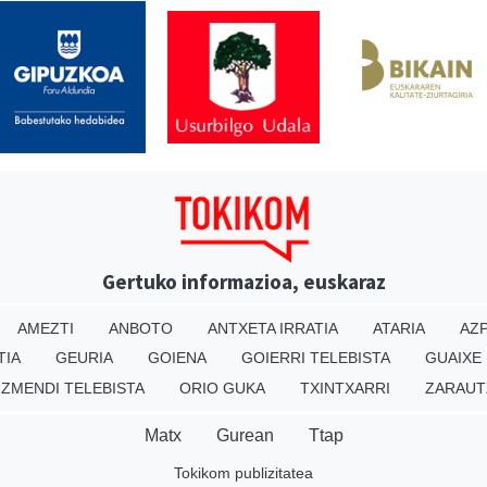
Gertuko informazioa, euskaraz
AMEZTI
ANBOTO
ANTXETA IRRATIA
ATARIA
AZP
TIA
GEURIA
GOIENA
GOIERRI TELEBISTA
GUAIXE
IZMENDI TELEBISTA
ORIO GUKA
TXINTXARRI
ZARAUT
Matx
Gurean
Ttap
Tokikom publizitatea