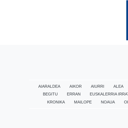
AIARALDEA
AIKOR
AIURRI
ALEA
BEGITU
ERRAN
EUSKALERRIA IRRA
KRONIKA
MAILOPE
NOAUA
O