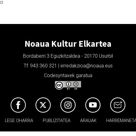
03
Noaua Kultur Elkartea
Bordaberri 3 Eguzkitzaldea - 20170 Usurbil
Tf: 943 360 321 | erredakzioa@noaua.eus
Codesyntaxek garatua
LEGE OHARRA
PUBLIZITATEA
ARAUAK
HARREMANET