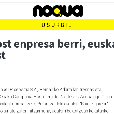
USURBIL
st enpresa berri, eusk
st
uel Etxeberria S.A., Hernaniko Adarra lan tresnak eta
e-Oriako Compañía Hostelera del Norte eta Andoaingo Orma-
bilera normaltzeko Buruntzaldeko udalen "Baietz gurean"
o sinatu zuten hitzarmena, udalerri bakoitzean kokaturiko