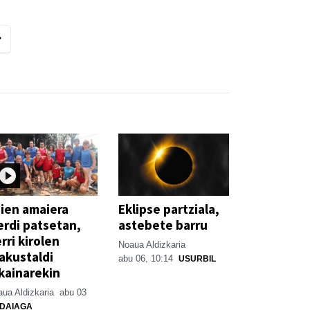
ien amaiera
Eklipse partziala,
erdi patsetan,
astebete barru
rri kirolen
Noaua Aldizkaria
akustaldi
abu 06, 10:14
USURBIL
kainarekin
ua Aldizkaria
abu 03
DAIAGA