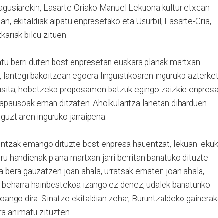
agusiarekin, Lasarte-Oriako Manuel Lekuona kultur etxean
n, ekitaldiak aipatu enpresetako eta Usurbil, Lasarte-Oria,
ariak bildu zituen.
natu berri duten bost enpresetan euskara planak martxan
, lantegi bakoitzean egoera linguistikoaren inguruko azterke
kusita, hobetzeko proposamen batzuk egingo zaizkie enpres
rapausoak eman ditzaten. Aholkularitza lanetan diharduen
uztiaren inguruko jarraipena.
untzak emango dituzte bost enpresa hauentzat, lekuan leku
ru handienak plana martxan jarri berritan banatuko dituzte
a bera gauzatzen joan ahala, urratsak ematen joan ahala,
 beharra hainbestekoa izango ez denez, udalek banaturiko
joango dira. Sinatze ekitaldian zehar, Buruntzaldeko gainera
a animatu zituzten.