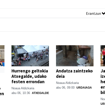
Erantzun
Hurrengo geltokia
Andatza zaintzeko
Ja
Atxegalde, udako
deia
iz
festen errondan
he
Noaua Aldizkaria
er
o
abu 06, 09:00
URDAIAGA
Noaua Aldizkaria
bi
en
abu 06, 10:36
ATXEGALDE
Noa
UR