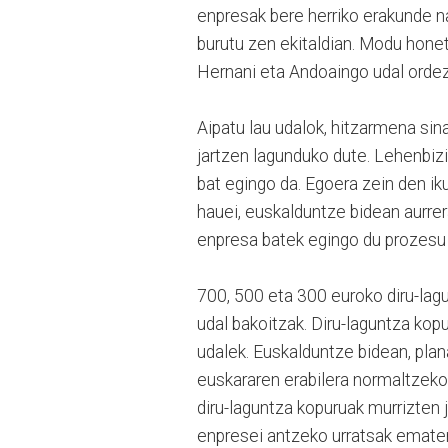
enpresak bere herriko erakunde n
burutu zen ekitaldian. Modu honeta
Hernani eta Andoaingo udal ordezk
Aipatu lau udalok, hitzarmena si
jartzen lagunduko dute. Lehenbizi
bat egingo da. Egoera zein den i
hauei, euskalduntze bidean aurre
enpresa batek egingo du prozesu g
700, 500 eta 300 euroko diru-lag
udal bakoitzak. Diru-laguntza kopu
udalek. Euskalduntze bidean, plan
euskararen erabilera normaltzeko
diru-laguntza kopuruak murrizten 
enpresei antzeko urratsak emater