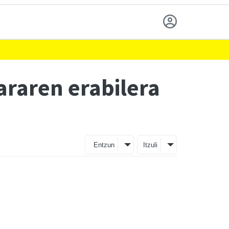
araren erabilera
Entzun
Itzuli