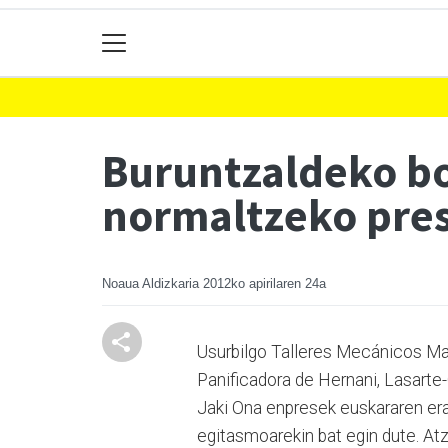
Buruntzaldeko bo
normaltzeko pre
Noaua Aldizkaria
2012ko apirilaren 24a
Usurbilgo Talleres Mecánicos Man
Panificadora de Hernani, Lasart
Jaki Ona enpresek euskararen era
egitasmoarekin bat egin dute. Atz