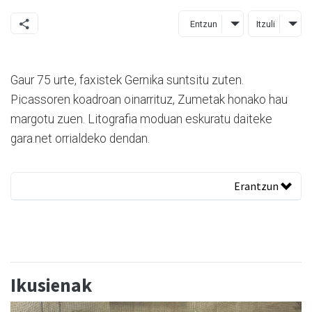
Entzun
Itzuli
Gaur 75 urte, faxistek Gernika suntsitu zuten.
Picassoren koadroan oinarrituz, Zumetak honako hau
margotu zuen. Litografia moduan eskuratu daiteke
gara.net orrialdeko dendan.
Erantzun
Ikusienak