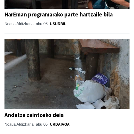
HarEman programarako parte hartzaile bila
Noaua Aldizkaria
abu 06
USURBIL
Andatza zaintzeko deia
Noaua Aldizkaria
abu 06
URDAIAGA