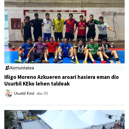
Komunitatea
Iñigo Moreno Azkueren aroari hasiera eman dio
Usurbil KEko lehen taldeak
Usurbil Kirol
abu 03