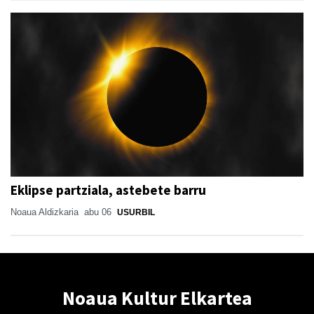
Eklipse partziala, astebete barru
Noaua Aldizkaria
abu 06
USURBIL
Noaua Kultur Elkartea