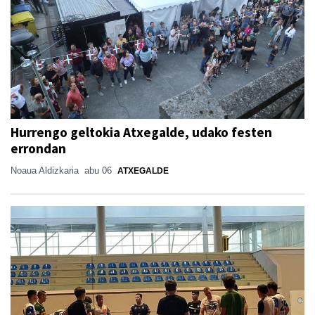
Hurrengo geltokia Atxegalde, udako festen
errondan
Noaua Aldizkaria
abu 06
ATXEGALDE