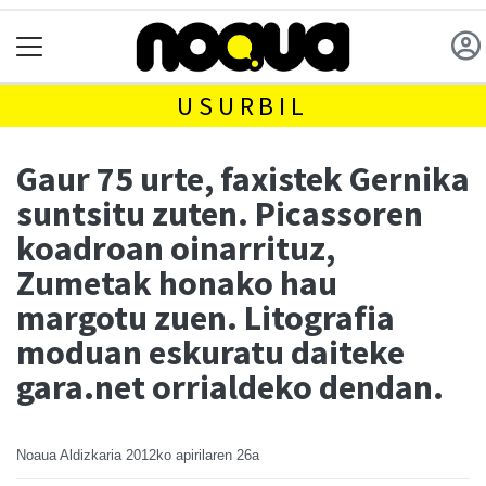
USURBIL
Gaur 75 urte, faxistek Gernika
suntsitu zuten. Picassoren
koadroan oinarrituz,
Zumetak honako hau
margotu zuen. Litografia
moduan eskuratu daiteke
gara.net orrialdeko dendan.
Noaua Aldizkaria
2012ko apirilaren 26a