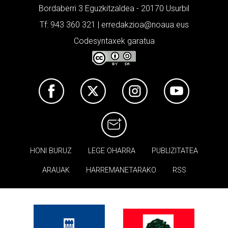
Bordaberri 3 Eguzkitzaldea - 20170 Usurbil
Tf: 943 360 321 | erredakzioa@noaua.eus
Codesyntaxek garatua
HONI BURUZ
LEGE OHARRA
PUBLIZITATEA
ARAUAK
HARREMANETARAKO
RSS