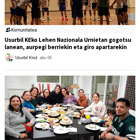
Komunitatea
Usurbil KEko Lehen Nazionala Urnietan gogotsu
lanean, aurpegi berriekin eta giro apartarekin
Usurbil Kirol
abu 05