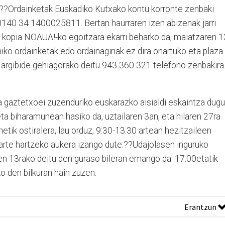
??Ordainketak Euskadiko Kutxako kontu korronte zenbaki
0140 34 1400025811. Bertan haurraren izen abizenak jarri
en kopia NOAUA!-ko egoitzara ekarri beharko da, maiatzaren 
niko ordainketak edo ordainagiriak ez dira onartuko eta plaza
 argibide gehiagorako deitu 943 360 321 telefono zenbakira
a gaztetxoei zuzenduriko euskarazko aisialdi eskaintza dugu
ta biharamunean hasiko da, uztailaren 3an, eta hilaren 27ra
etik ostiralera, lau orduz, 9:30-13:30 artean hezitzaileen
arte hartzeko aukera izango dute.??Udajolasen inguruko
ren 13rako deitu den guraso bileran emango da. 17:00etatik
ko den bilkuran hain zuzen.
Erantzun