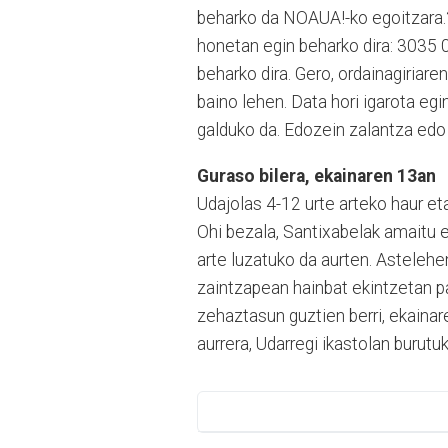
beharko da NOAUA!-ko egoitzara.
honetan egin beharko dira: 3035 
beharko dira. Gero, ordainagiriar
baino lehen. Data hori igarota egi
galduko da. Edozein zalantza edo
Guraso bilera, ekainaren 13an
Udajolas 4-12 urte arteko haur et
Ohi bezala, Santixabelak amaitu e
arte luzatuko da aurten. Astelehen
zaintzapean hainbat ekintzetan p
zehaztasun guztien berri, ekaina
aurrera, Udarregi ikastolan burutu