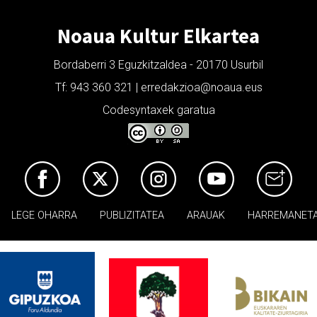
Noaua Kultur Elkartea
Bordaberri 3 Eguzkitzaldea - 20170 Usurbil
Tf: 943 360 321 | erredakzioa@noaua.eus
Codesyntaxek garatua
LEGE OHARRA
PUBLIZITATEA
ARAUAK
HARREMANET