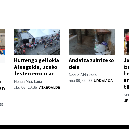
Hurrengo geltokia
Andatza zaintzeko
Ja
Atxegalde, udako
deia
iz
festen errondan
he
Noaua Aldizkaria
er
o
abu 06, 09:00
URDAIAGA
Noaua Aldizkaria
bi
en
abu 06, 10:36
ATXEGALDE
Noa
UR
03