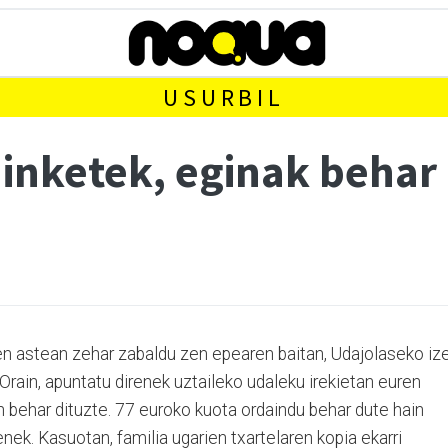
USURBIL
inketek, eginak behar
en astean zehar zabaldu zen epearen baitan, Udajolaseko iz
 Orain, apuntatu direnek uztaileko udaleku irekietan euren
n behar dituzte. 77 euroko kuota ordaindu behar dute hain
enek. Kasuotan, familia ugarien txartelaren kopia ekarri