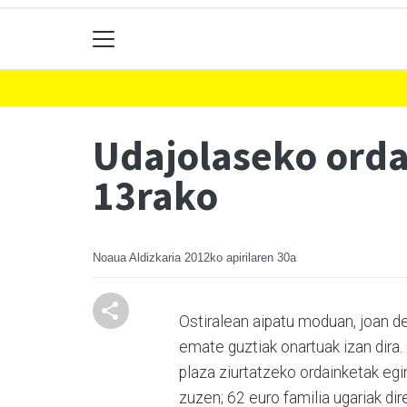
Udajolaseko orda
13rako
Noaua Aldizkaria
2012ko apirilaren 30a
Ostiralean aipatu moduan, joan d
emate guztiak onartuak izan dira.
plaza ziurtatzeko ordainketak egi
zuzen; 62 euro familia ugariak dir