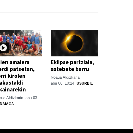
ien amaiera
Eklipse partziala,
erdi patsetan,
astebete barru
rri kirolen
Noaua Aldizkaria
akustaldi
abu 06, 10:14
USURBIL
kainarekin
ua Aldizkaria
abu 03
DAIAGA