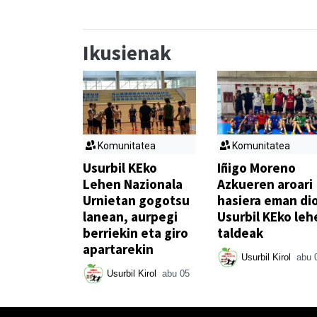
Ikusienak
Komunitatea
Komunitatea
Usurbil KEko
Iñigo Moreno
Lehen Nazionala
Azkueren aroari
Urnietan gogotsu
hasiera eman di
lanean, aurpegi
Usurbil KEko leh
berriekin eta giro
taldeak
apartarekin
Usurbil Kirol
abu 
Usurbil Kirol
abu 05