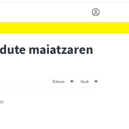
 dute maiatzaren
Entzun
Itzuli
en