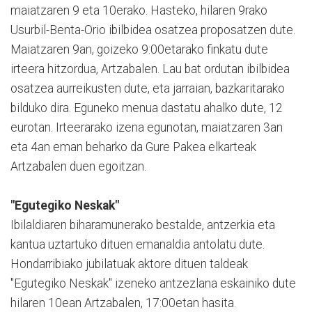
maiatzaren 9 eta 10erako. Hasteko, hilaren 9rako
Usurbil-Benta-Orio ibilbidea osatzea proposatzen dute.
Maiatzaren 9an, goizeko 9:00etarako finkatu dute
irteera hitzordua, Artzabalen. Lau bat ordutan ibilbidea
osatzea aurreikusten dute, eta jarraian, bazkaritarako
bilduko dira. Eguneko menua dastatu ahalko dute, 12
eurotan. Irteerarako izena egunotan, maiatzaren 3an
eta 4an eman beharko da Gure Pakea elkarteak
Artzabalen duen egoitzan.
"Egutegiko Neskak"
Ibilaldiaren biharamunerako bestalde, antzerkia eta
kantua uztartuko dituen emanaldia antolatu dute.
Hondarribiako jubilatuak aktore dituen taldeak
"Egutegiko Neskak" izeneko antzezlana eskainiko dute
hilaren 10ean Artzabalen, 17:00etan hasita.