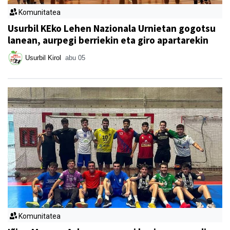
Komunitatea
Usurbil KEko Lehen Nazionala Urnietan gogotsu
lanean, aurpegi berriekin eta giro apartarekin
Usurbil Kirol
abu 05
Komunitatea