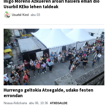
Iñigo Moreno Azkueren aroari hasiera eman dio
Usurbil KEko lehen taldeak
Usurbil Kirol
abu 03
Hurrengo geltokia Atxegalde, udako festen
errondan
Noaua Aldizkaria
abu 06, 10:36
ATXEGALDE