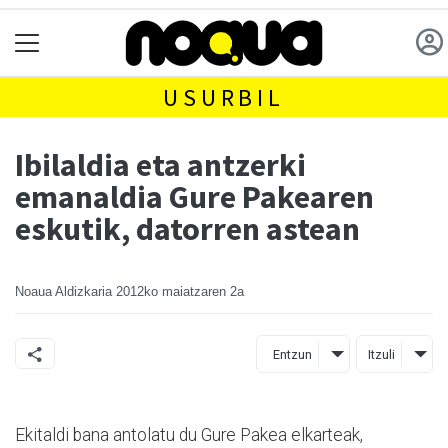
USURBIL
Ibilaldia eta antzerki
emanaldia Gure Pakearen
eskutik, datorren astean
Noaua Aldizkaria
2012ko maiatzaren 2a
Entzun
Itzuli
Ekitaldi bana antolatu du Gure Pakea elkarteak,