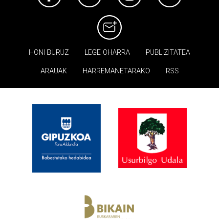
HONI BURUZ
LEGE OHARRA
PUBLIZITATEA
ARAUAK
HARREMANETARAKO
RSS