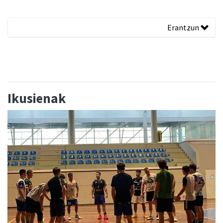
Erantzun
Ikusienak