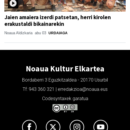
Jaien amaiera izerdi patsetan, herri kirolen
erakustaldi bikainarekin
Noaua Aldizkaria
abu 03
URDAIAGA
Noaua Kultur Elkartea
Bordaberri 3 Eguzkitzaldea - 20170 Usurbil
Tf: 943 360 321 | erredakzioa@noaua.eus
Codesyntaxek garatua