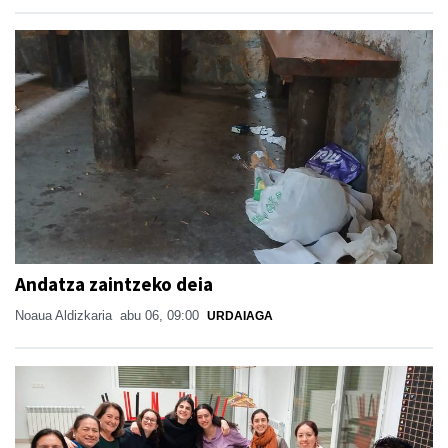
Andatza zaintzeko deia
Noaua Aldizkaria
abu 06, 09:00
URDAIAGA