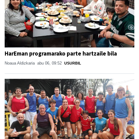
HarEman programarako parte hartzaile bila
Noaua Aldizkaria
abu 06, 09:52
USURBIL