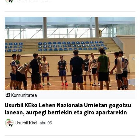
Komunitatea
Usurbil KEko Lehen Nazionala Urnietan gogotsu
lanean, aurpegi berriekin eta giro apartarekin
Usurbil Kirol
abu 05