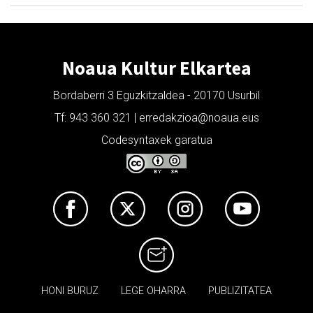
Noaua Kultur Elkartea
Bordaberri 3 Eguzkitzaldea - 20170 Usurbil
Tf: 943 360 321 | erredakzioa@noaua.eus
Codesyntaxek garatua
HONI BURUZ
LEGE OHARRA
PUBLIZITATEA