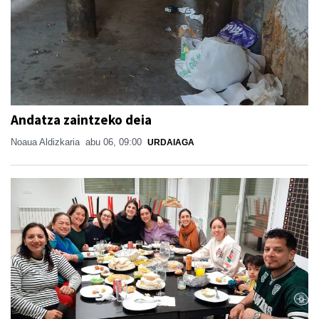
Andatza zaintzeko deia
Noaua Aldizkaria
abu 06, 09:00
URDAIAGA