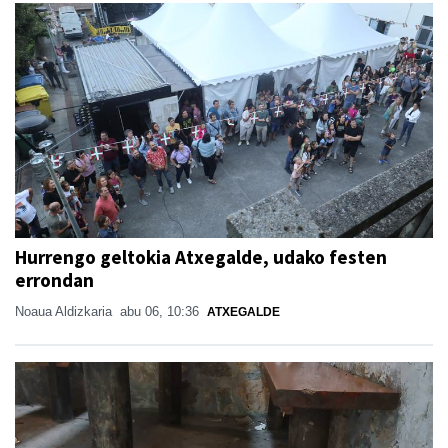
Hurrengo geltokia Atxegalde, udako festen
errondan
Noaua Aldizkaria
abu 06, 10:36
ATXEGALDE