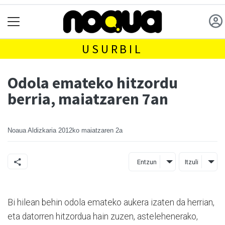
USURBIL
Odola emateko hitzordu
berria, maiatzaren 7an
Noaua Aldizkaria
2012ko maiatzaren 2a
Entzun
Itzuli
Bi hilean behin odola emateko aukera izaten da herrian,
eta datorren hitzordua hain zuzen, astelehenerako,