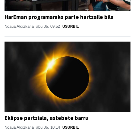
HarEman programarako parte hartzaile bila
Noaua Aldizkaria
abu 06, 09:52
USURBIL
Eklipse partziala, astebete barru
Noaua Aldizkaria
abu 06, 10:14
USURBIL