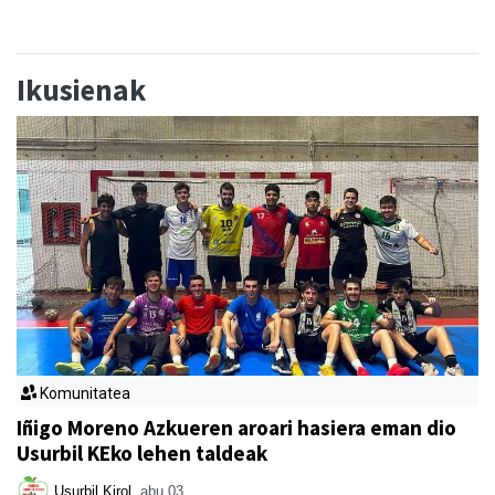
Ikusienak
Komunitatea
Iñigo Moreno Azkueren aroari hasiera eman dio
Usurbil KEko lehen taldeak
Usurbil Kirol
abu 03