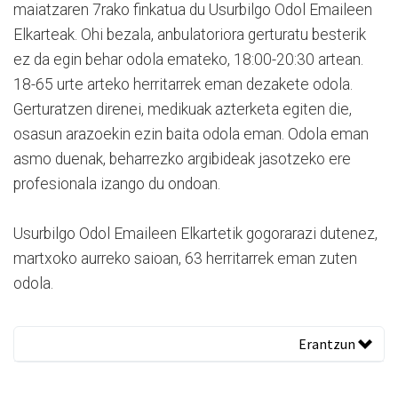
maiatzaren 7rako finkatua du Usurbilgo Odol Emaileen
Elkarteak. Ohi bezala, anbulatoriora gerturatu besterik
ez da egin behar odola emateko, 18:00-20:30 artean.
18-65 urte arteko herritarrek eman dezakete odola.
Gerturatzen direnei, medikuak azterketa egiten die,
osasun arazoekin ezin baita odola eman. Odola eman
asmo duenak, beharrezko argibideak jasotzeko ere
profesionala izango du ondoan.
Usurbilgo Odol Emaileen Elkartetik gogorarazi dutenez,
martxoko aurreko saioan, 63 herritarrek eman zuten
odola.
Erantzun