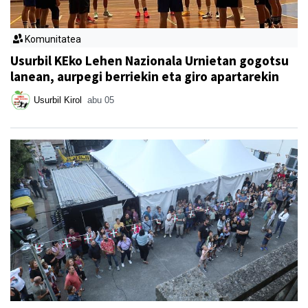
Komunitatea
Usurbil KEko Lehen Nazionala Urnietan gogotsu
lanean, aurpegi berriekin eta giro apartarekin
Usurbil Kirol
abu 05