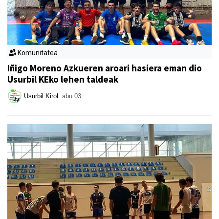
Komunitatea
Iñigo Moreno Azkueren aroari hasiera eman dio
Usurbil KEko lehen taldeak
Usurbil Kirol
abu 03