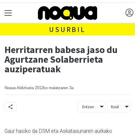
USURBIL
Herritarren babesa jaso du
Agurtzane Solaberrieta
auziperatuak
Noaua Aldizkaria
2012ko maiatzaren 3a
Entzun
Itzuli
Gaur hasiko da D3M eta Askatasunaren aurkako