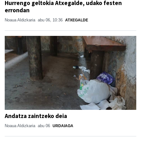
Hurrengo geltokia Atxegalde, udako festen
errondan
Noaua Aldizkaria
abu 06, 10:36
ATXEGALDE
Andatza zaintzeko deia
Noaua Aldizkaria
abu 06
URDAIAGA