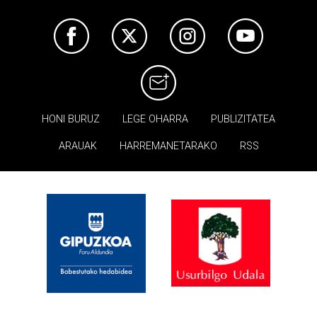
HONI BURUZ
LEGE OHARRA
PUBLIZITATEA
ARAUAK
HARREMANETARAKO
RSS