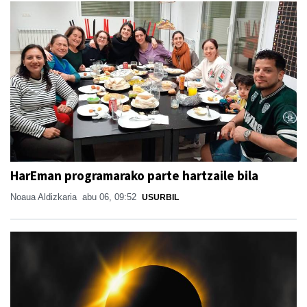
HarEman programarako parte hartzaile bila
Noaua Aldizkaria
abu 06, 09:52
USURBIL