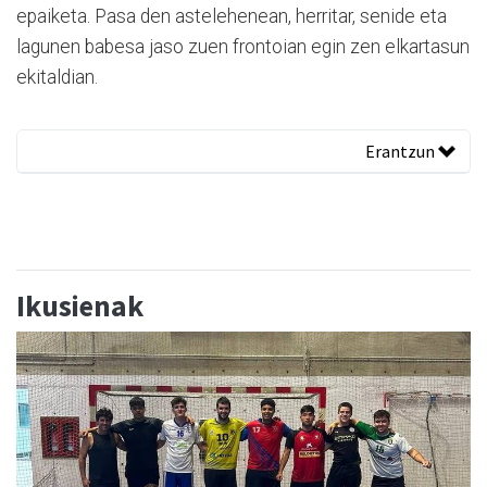
epaiketa. Pasa den astelehenean, herritar, senide eta
lagunen babesa jaso zuen frontoian egin zen elkartasun
ekitaldian.
Erantzun
Ikusienak