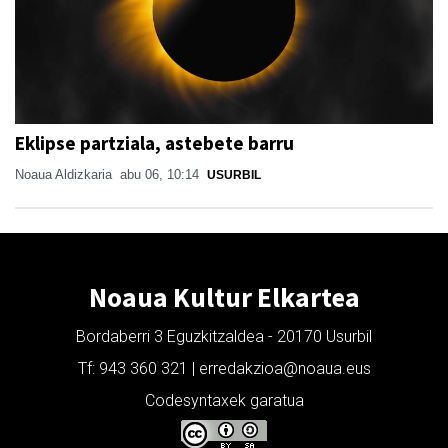
Eklipse partziala, astebete barru
Noaua Aldizkaria
abu 06, 10:14
USURBIL
Noaua Kultur Elkartea
Bordaberri 3 Eguzkitzaldea - 20170 Usurbil
Tf: 943 360 321 | erredakzioa@noaua.eus
Codesyntaxek garatua