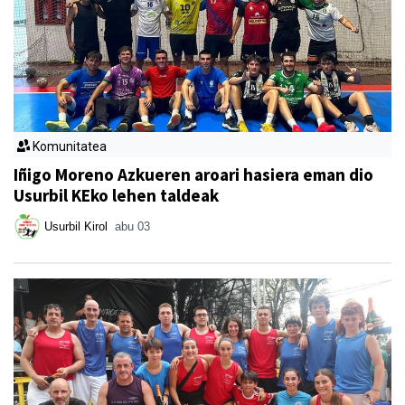
Komunitatea
Iñigo Moreno Azkueren aroari hasiera eman dio
Usurbil KEko lehen taldeak
Usurbil Kirol
abu 03