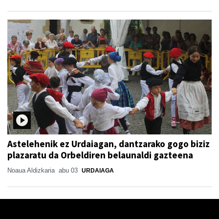
Astelehenik ez Urdaiagan, dantzarako gogo biziz
plazaratu da Orbeldiren belaunaldi gazteena
Noaua Aldizkaria
abu 03
URDAIAGA