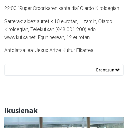
22:00 "Ruper Ordorikaren kantaldia" Oiardo Kiroldegian.
Sarrerak: aldez aurretik 10 eurotan, Lizardin, Oiardo
Kiroldegian, Telekutxan (943 001 200) edo
www.kutxa.net. Egun berean, 12 eurotan.
Antolatzailea: Jexux Artze Kultur Elkartea.
Erantzun
Ikusienak