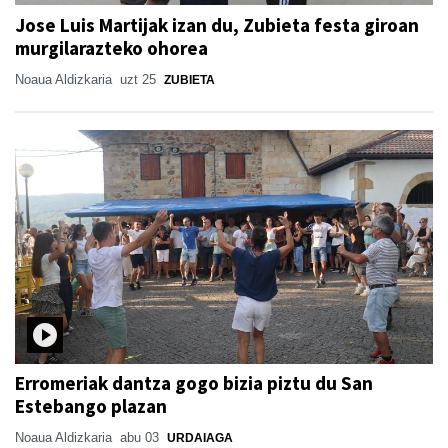
Jose Luis Martijak izan du, Zubieta festa giroan
murgilarazteko ohorea
Noaua Aldizkaria
uzt 25
ZUBIETA
Erromeriak dantza gogo bizia piztu du San
Estebango plazan
Noaua Aldizkaria
abu 03
URDAIAGA