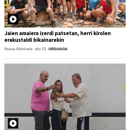
Jaien amaiera izerdi patsetan, herri kirolen
erakustaldi bikainarekin
Noaua Aldizkaria
abu 03
URDAIAGA