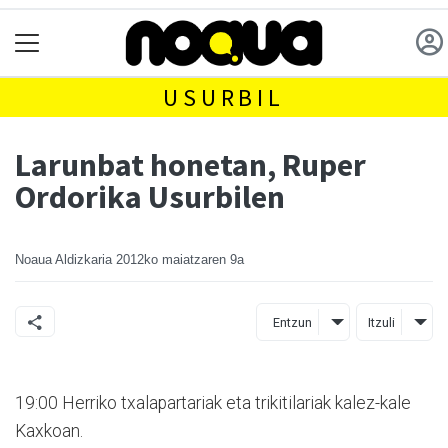
USURBIL
Larunbat honetan, Ruper
Ordorika Usurbilen
Noaua Aldizkaria
2012ko maiatzaren 9a
Entzun
Itzuli
19:00 Herriko txalapartariak eta trikitilariak kalez-kale
Kaxkoan.