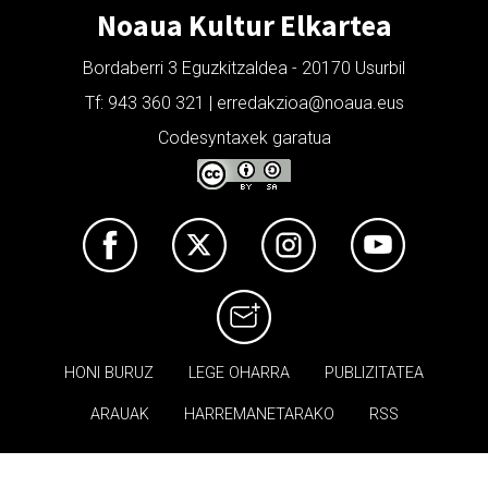
Noaua Kultur Elkartea
Bordaberri 3 Eguzkitzaldea - 20170 Usurbil
Tf: 943 360 321 | erredakzioa@noaua.eus
Codesyntaxek garatua
HONI BURUZ
LEGE OHARRA
PUBLIZITATEA
ARAUAK
HARREMANETARAKO
RSS