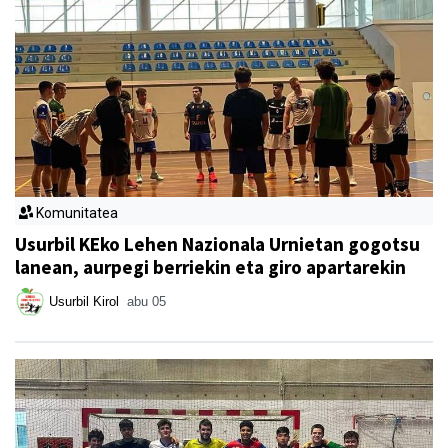
Komunitatea
Usurbil KEko Lehen Nazionala Urnietan gogotsu
lanean, aurpegi berriekin eta giro apartarekin
Usurbil Kirol
abu 05