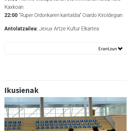
Kaxkoan.
22:00
"Ruper Ordorikaren kantaldia" Oiardo Kiroldegian.
Antolatzailea:
Jexux Artze Kultur Elkartea.
Erantzun
Ikusienak