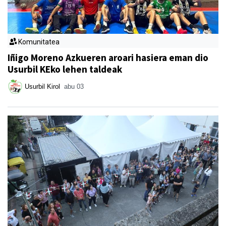
Komunitatea
Iñigo Moreno Azkueren aroari hasiera eman dio
Usurbil KEko lehen taldeak
Usurbil Kirol
abu 03