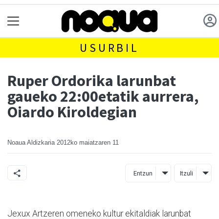
USURBIL
Ruper Ordorika larunbat
gaueko 22:00etatik aurrera,
Oiardo Kiroldegian
Noaua Aldizkaria
2012ko maiatzaren 11
Entzun
Itzuli
Jexux Artzeren omeneko kultur ekitaldiak larunbat