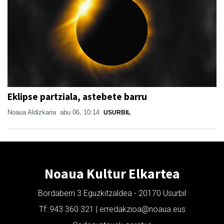
Eklipse partziala, astebete barru
Noaua Aldizkaria
abu 06, 10:14
USURBIL
Noaua Kultur Elkartea
Bordaberri 3 Eguzkitzaldea - 20170 Usurbil
Tf: 943 360 321 | erredakzioa@noaua.eus