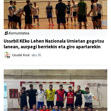
Komunitatea
Usurbil KEko Lehen Nazionala Urnietan gogotsu
lanean, aurpegi berriekin eta giro apartarekin
Usurbil Kirol
abu 05