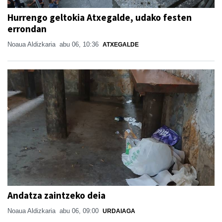
Hurrengo geltokia Atxegalde, udako festen
errondan
Noaua Aldizkaria
abu 06, 10:36
ATXEGALDE
Andatza zaintzeko deia
Noaua Aldizkaria
abu 06, 09:00
URDAIAGA