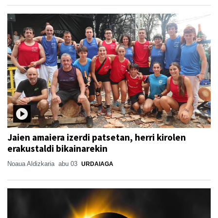
Jaien amaiera izerdi patsetan, herri kirolen
erakustaldi bikainarekin
Noaua Aldizkaria
abu 03
URDAIAGA