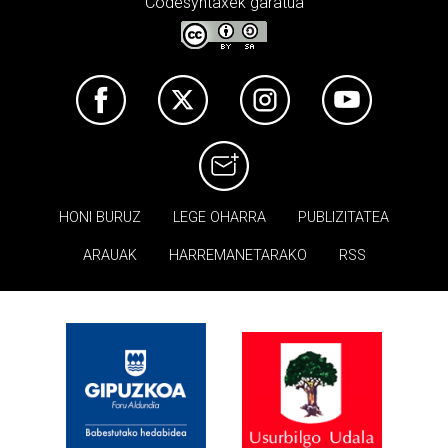
Codesyntaxek garatua
HONI BURUZ
LEGE OHARRA
PUBLIZITATEA
ARAUAK
HARREMANETARAKO
RSS