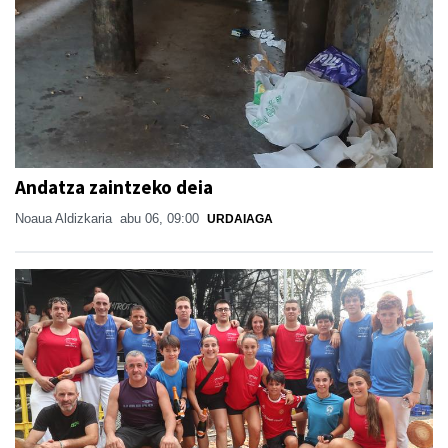
Andatza zaintzeko deia
Noaua Aldizkaria
abu 06, 09:00
URDAIAGA