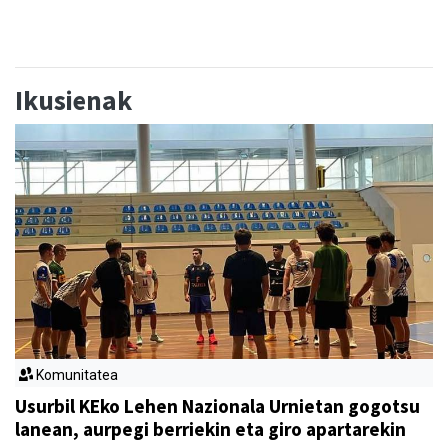
Ikusienak
Komunitatea
Usurbil KEko Lehen Nazionala Urnietan gogotsu
lanean, aurpegi berriekin eta giro apartarekin