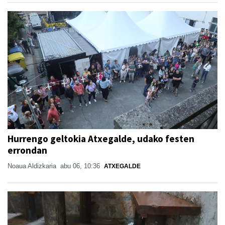
Hurrengo geltokia Atxegalde, udako festen
errondan
Noaua Aldizkaria
abu 06, 10:36
ATXEGALDE