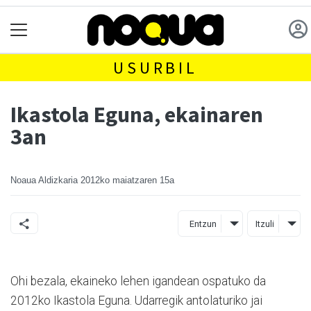
USURBIL
Ikastola Eguna, ekainaren
3an
Noaua Aldizkaria
2012ko maiatzaren 15a
Entzun
Itzuli
Ohi bezala, ekaineko lehen igandean ospatuko da
2012ko Ikastola Eguna. Udarregik antolaturiko jai