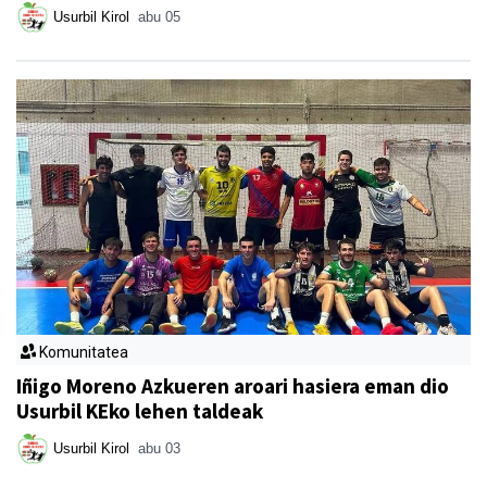
Usurbil Kirol
abu 05
Komunitatea
Iñigo Moreno Azkueren aroari hasiera eman dio
Usurbil KEko lehen taldeak
Usurbil Kirol
abu 03