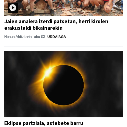
Jaien amaiera izerdi patsetan, herri kirolen
erakustaldi bikainarekin
Noaua Aldizkaria
abu 03
URDAIAGA
Eklipse partziala, astebete barru