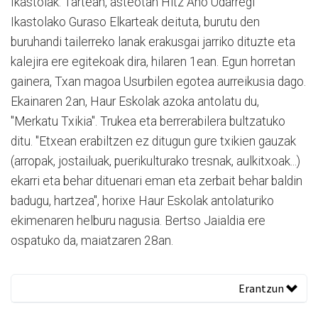
Ikastolak. Tartean, asteotan Hitz Aho Udarregi
Ikastolako Guraso Elkarteak deituta, burutu den
buruhandi tailerreko lanak erakusgai jarriko dituzte eta
kalejira ere egitekoak dira, hilaren 1ean. Egun horretan
gainera, Txan magoa Usurbilen egotea aurreikusia dago.
Ekainaren 2an, Haur Eskolak azoka antolatu du,
"Merkatu Txikia". Trukea eta berrerabilera bultzatuko
ditu. "Etxean erabiltzen ez ditugun gure txikien gauzak
(arropak, jostailuak, puerikulturako tresnak, aulkitxoak...)
ekarri eta behar dituenari eman eta zerbait behar baldin
badugu, hartzea", horixe Haur Eskolak antolaturiko
ekimenaren helburu nagusia. Bertso Jaialdia ere
ospatuko da, maiatzaren 28an.
Erantzun