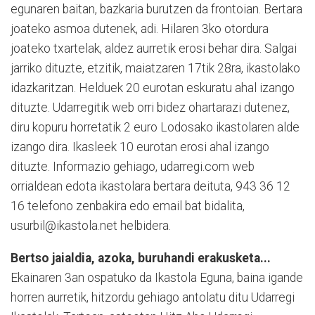
egunaren baitan, bazkaria burutzen da frontoian. Bertara
joateko asmoa dutenek, adi. Hilaren 3ko otordura
joateko txartelak, aldez aurretik erosi behar dira. Salgai
jarriko dituzte, etzitik, maiatzaren 17tik 28ra, ikastolako
idazkaritzan. Helduek 20 eurotan eskuratu ahal izango
dituzte. Udarregitik web orri bidez ohartarazi dutenez,
diru kopuru horretatik 2 euro Lodosako ikastolaren alde
izango dira. Ikasleek 10 eurotan erosi ahal izango
dituzte. Informazio gehiago, udarregi.com web
orrialdean edota ikastolara bertara deituta, 943 36 12
16 telefono zenbakira edo email bat bidalita,
usurbil@ikastola.net helbidera.
Bertso jaialdia, azoka, buruhandi erakusketa...
Ekainaren 3an ospatuko da Ikastola Eguna, baina igande
horren aurretik, hitzordu gehiago antolatu ditu Udarregi