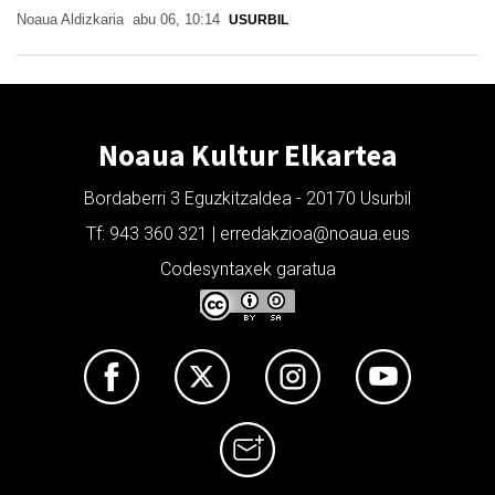
Noaua Aldizkaria
abu 06, 10:14
USURBIL
Noaua Kultur Elkartea
Bordaberri 3 Eguzkitzaldea - 20170 Usurbil
Tf: 943 360 321 | erredakzioa@noaua.eus
Codesyntaxek garatua