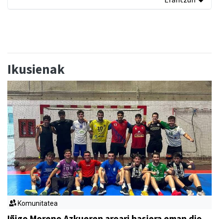
Ikusienak
Komunitatea
Iñigo Moreno Azkueren aroari hasiera eman dio