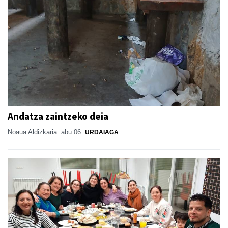
Andatza zaintzeko deia
Noaua Aldizkaria
abu 06
URDAIAGA