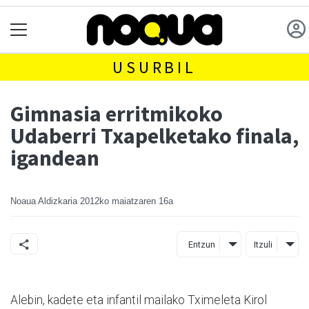
USURBIL
Gimnasia erritmikoko
Udaberri Txapelketako finala,
igandean
Noaua Aldizkaria
2012ko maiatzaren 16a
Entzun
Itzuli
Alebin, kadete eta infantil mailako Tximeleta Kirol