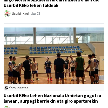
Usurbil KEko lehen taldeak
Usurbil Kirol
abu 03
Komunitatea
Usurbil KEko Lehen Nazionala Urnietan gogotsu
lanean, aurpegi berriekin eta giro apartarekin