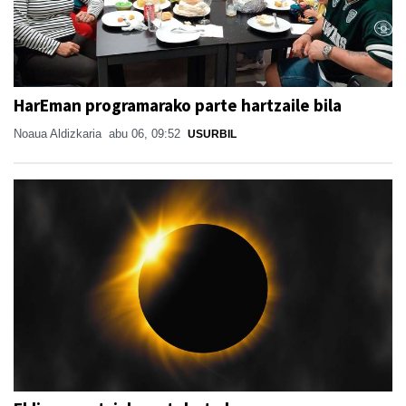
HarEman programarako parte hartzaile bila
Noaua Aldizkaria
abu 06, 09:52
USURBIL