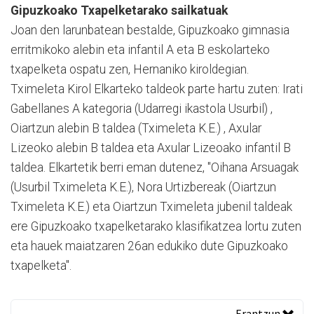
Gipuzkoako Txapelketarako sailkatuak
Joan den larunbatean bestalde, Gipuzkoako gimnasia
erritmikoko alebin eta infantil A eta B eskolarteko
txapelketa ospatu zen, Hernaniko kiroldegian.
Tximeleta Kirol Elkarteko taldeok parte hartu zuten: Irati
Gabellanes A kategoria (Udarregi ikastola Usurbil) ,
Oiartzun alebin B taldea (Tximeleta K.E.) , Axular
Lizeoko alebin B taldea eta Axular Lizeoako infantil B
taldea. Elkartetik berri eman dutenez, "Oihana Arsuagak
(Usurbil Tximeleta K.E.), Nora Urtizbereak (Oiartzun
Tximeleta K.E.) eta Oiartzun Tximeleta jubenil taldeak
ere Gipuzkoako txapelketarako klasifikatzea lortu zuten
eta hauek maiatzaren 26an edukiko dute Gipuzkoako
txapelketa".
Erantzun