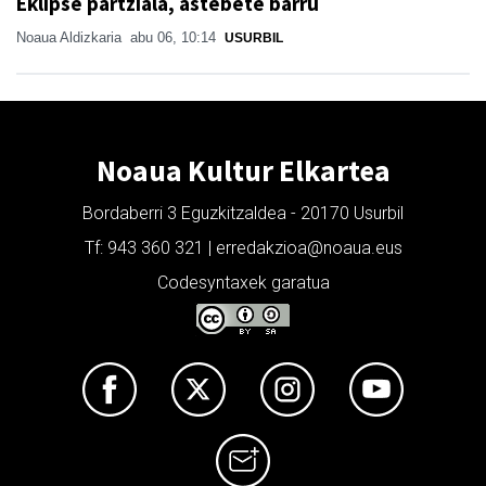
Eklipse partziala, astebete barru
Noaua Aldizkaria
abu 06, 10:14
USURBIL
Noaua Kultur Elkartea
Bordaberri 3 Eguzkitzaldea - 20170 Usurbil
Tf: 943 360 321 | erredakzioa@noaua.eus
Codesyntaxek garatua