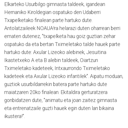
Elkarteko Usurbilgo gimnasta taldeek, igandean
Hernaniko Kiroldegian ospatuko den Udaberri
Txapelketako finalean parte hartuko dute.
Antolatzaileek NOAUA!ra helarazi duten oharrean berri
ematen dutenez, "txapelketa hau goiz guztian zehar
ospatuko da eta bertan Tximeletako talde hauek parte
hartuko dute: Axular Lizeoko alebinek, Jesuitina
Ikastetxeko A eta B alebin taldeek, Oiartzun
Tximeletako kadeteek, Intxaurrondo Tximeletako
kadeteek eta Axular Lizeoko infantilek". Aipatu moduan,
guztiok usurbildarrekin batera parte hartuko dute
maiatzaren 20ko finalean. Ekitaldira gerturatzera
gonbidatzen dute, "animatu eta joan zaitez gimnasta
eta entrenatzaile guzti hauek egin duten lan bikaina
ikustera!".