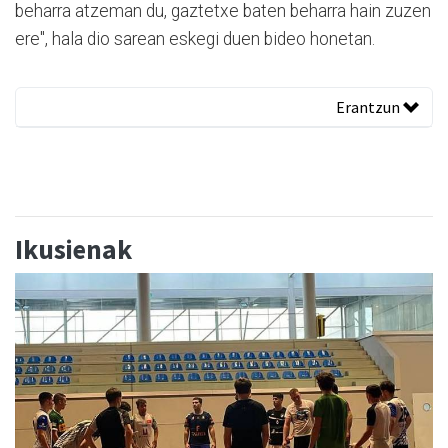
beharra atzeman du, gaztetxe baten beharra hain zuzen
ere", hala dio sarean eskegi duen bideo honetan.
Erantzun
Ikusienak