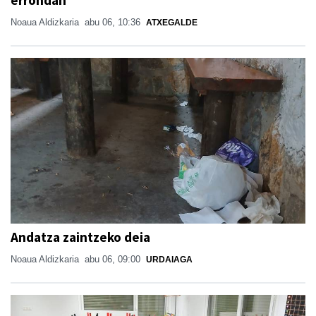
Noaua Aldizkaria
abu 06, 10:36
ATXEGALDE
Andatza zaintzeko deia
Noaua Aldizkaria
abu 06, 09:00
URDAIAGA