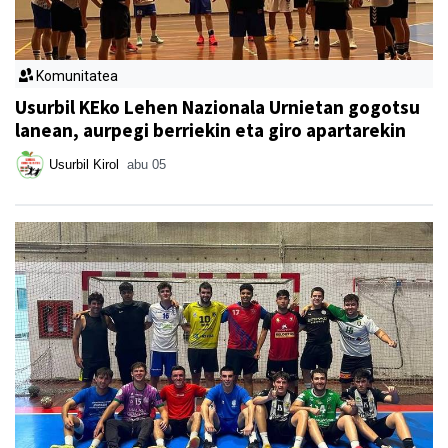
Komunitatea
Usurbil KEko Lehen Nazionala Urnietan gogotsu
lanean, aurpegi berriekin eta giro apartarekin
Usurbil Kirol
abu 05