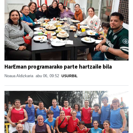
HarEman programarako parte hartzaile bila
Noaua Aldizkaria
abu 06, 09:52
USURBIL