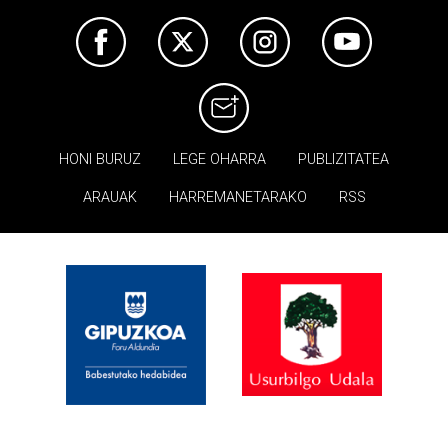
HONI BURUZ
LEGE OHARRA
PUBLIZITATEA
ARAUAK
HARREMANETARAKO
RSS