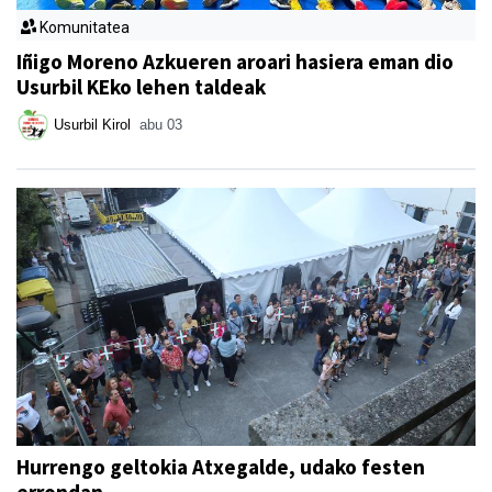
Komunitatea
Iñigo Moreno Azkueren aroari hasiera eman dio
Usurbil KEko lehen taldeak
Usurbil Kirol
abu 03
Hurrengo geltokia Atxegalde, udako festen
errondan