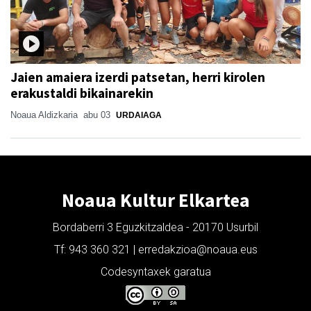
Jaien amaiera izerdi patsetan, herri kirolen
erakustaldi bikainarekin
Noaua Aldizkaria
abu 03
URDAIAGA
Noaua Kultur Elkartea
Bordaberri 3 Eguzkitzaldea - 20170 Usurbil
Tf: 943 360 321 | erredakzioa@noaua.eus
Codesyntaxek garatua