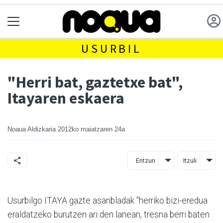
USURBIL
"Herri bat, gaztetxe bat",
Itayaren eskaera
Noaua Aldizkaria
2012ko maiatzaren 24a
Entzun
Itzuli
Usurbilgo ITAYA gazte asanbladak "herriko bizi-eredua
eraldatzeko burutzen ari den lanean, tresna berri baten