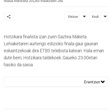
Noaua Aldizkaria
2012ko maiatzaren 28a
Entzun
Itzuli
Hotzikara finalista izan zuen Gaztea Maketa
Lehiaketaren aurtengo edizioko finala gaur gauean
eskaintzekoak dira ETB3 telebista katean. Hala eman
dute berri, Hotzikara taldekoek. Gaueko 23:00etan
hasiko da saioa.
Erantzun