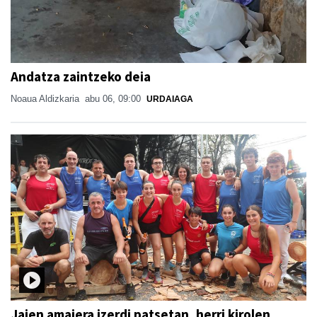
Andatza zaintzeko deia
Noaua Aldizkaria
abu 06, 09:00
URDAIAGA
Jaien amaiera izerdi patsetan, herri kirolen