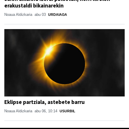
erakustaldi bikainarekin
Noaua Aldizkaria
abu 03
URDAIAGA
Eklipse partziala, astebete barru
Noaua Aldizkaria
abu 06, 10:14
USURBIL