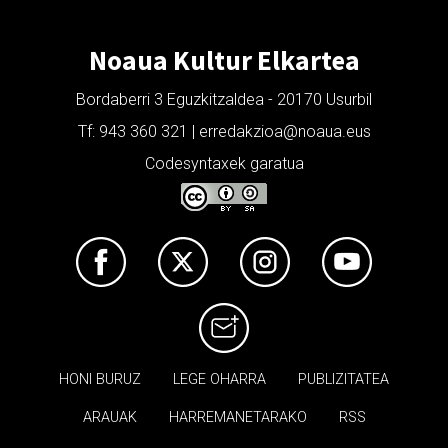
Noaua Kultur Elkartea
Bordaberri 3 Eguzkitzaldea - 20170 Usurbil
Tf: 943 360 321 | erredakzioa@noaua.eus
Codesyntaxek garatua
HONI BURUZ
LEGE OHARRA
PUBLIZITATEA
ARAUAK
HARREMANETARAKO
RSS