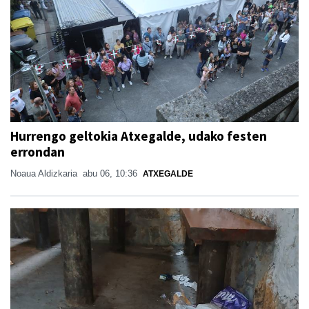
Hurrengo geltokia Atxegalde, udako festen
errondan
Noaua Aldizkaria
abu 06, 10:36
ATXEGALDE