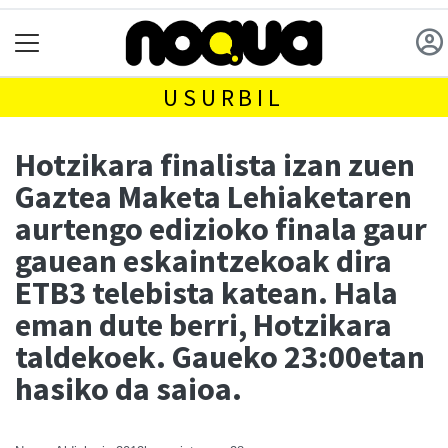
USURBIL
Hotzikara finalista izan zuen
Gaztea Maketa Lehiaketaren
aurtengo edizioko finala gaur
gauean eskaintzekoak dira
ETB3 telebista katean. Hala
eman dute berri, Hotzikara
taldekoek. Gaueko 23:00etan
hasiko da saioa.