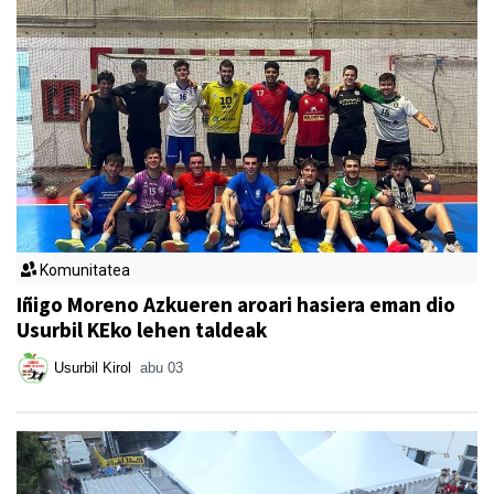
Komunitatea
Iñigo Moreno Azkueren aroari hasiera eman dio
Usurbil KEko lehen taldeak
Usurbil Kirol
abu 03