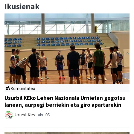
Ikusienak
Komunitatea
Usurbil KEko Lehen Nazionala Urnietan gogotsu
lanean, aurpegi berriekin eta giro apartarekin
Usurbil Kirol
abu 05