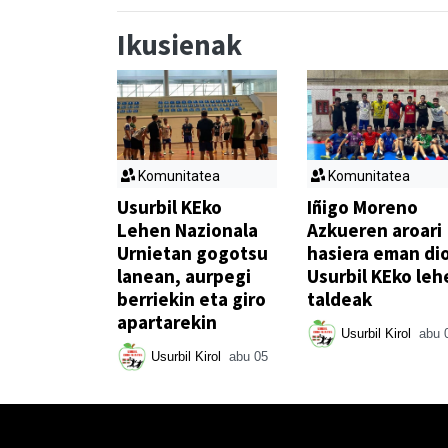
Ikusienak
Komunitatea
Komunitatea
Usurbil KEko
Iñigo Moreno
Lehen Nazionala
Azkueren aroari
Urnietan gogotsu
hasiera eman di
lanean, aurpegi
Usurbil KEko leh
berriekin eta giro
taldeak
apartarekin
Usurbil Kirol
abu 
Usurbil Kirol
abu 05