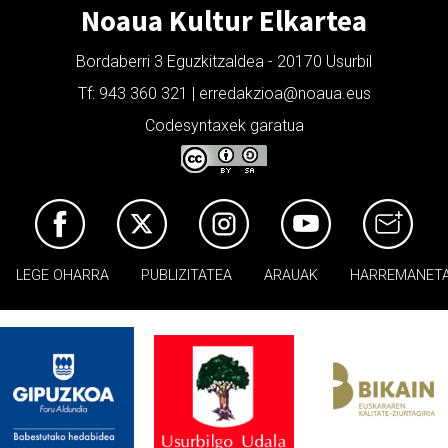
Noaua Kultur Elkartea
Bordaberri 3 Eguzkitzaldea - 20170 Usurbil
Tf: 943 360 321 | erredakzioa@noaua.eus
Codesyntaxek garatua
LEGE OHARRA
PUBLIZITATEA
ARAUAK
HARREMANET