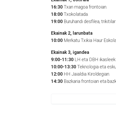
16:30
Txan magoa frontoian.
18:00
Txokolatada.
19:00
Buruhandi desfilea, trikitilar
Ekainak 2, larunbata
10:00
Merkatu Txikia Haur Eskola
Ekainak 3, igandea
9:00-11:30
LH eta DBH ikasleekin
10:00-13:30
Teknologia eta esku
12:00
HH Jaialdia Kiroldegian.
14:30
Bazkaria frontoian eta baz