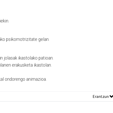
iekin.
ko psikomotrizitate gelan.
 jolasak ikastolako patioan.
lanen erakusketa ikastolan.
kal ondorengo animazioa.
Erantzun