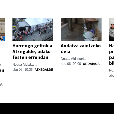
Hurrengo geltokia
Andatza zaintzeko
H
Atxegalde, udako
deia
p
festen errondan
pa
Noaua Aldizkaria
bi
o
abu 06, 09:00
URDAIAGA
Noaua Aldizkaria
en
abu 06, 10:36
ATXEGALDE
Noa
abu
03