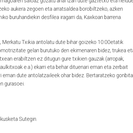
n magoaren saioaz gozatu ahal izan dute gaztetxo eta heldue
eko aukera zegoen eta arratsaldea borobiltzeko, azken
niko buruhandiekin desfilea iragarri da, Kaxkoan barrena.
 Merkatu Txikia antolatu dute bihar goizeko 10:00etatik
omotrizitate gelan burutuko den ekimenaren bidez, trukea et
Etxean erabiltzen ez ditugun gure txikien gauzak (arropak,
 aulkitxoak e.a.) ekarri eta behar dituenari eman eta zerbait
rri eman dute antolatzaileek ohar bidez. Bertaratzeko gonbita
en gurasoei.
akusketa Sutegin.