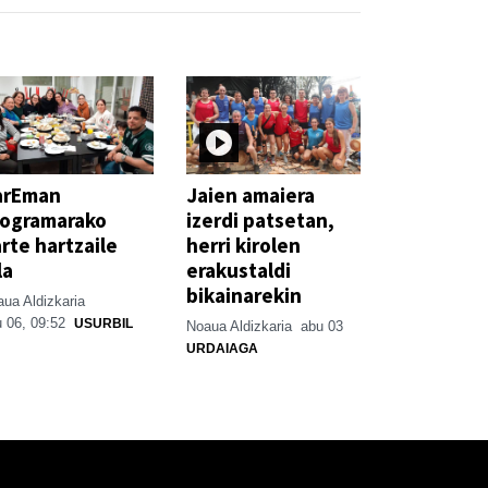
arEman
Jaien amaiera
rogramarako
izerdi patsetan,
rte hartzaile
herri kirolen
la
erakustaldi
bikainarekin
ua Aldizkaria
 06, 09:52
USURBIL
Noaua Aldizkaria
abu 03
URDAIAGA