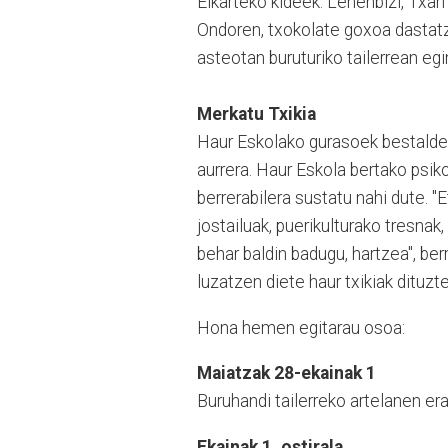
Elkarteko kideek. Lehenbizi, Txa
Ondoren, txokolate goxoa dastatz
asteotan buruturiko tailerrean egi
Merkatu Txikia
Haur Eskolako gurasoek bestalde,
aurrera. Haur Eskola bertako psik
berrerabilera sustatu nahi dute. "
jostailuak, puerikulturako tresnak,
behar baldin badugu, hartzea", be
luzatzen diete haur txikiak dituzt
Hona hemen egitarau osoa:
Maiatzak 28-ekainak 1
Buruhandi tailerreko artelanen er
Ekainak 1, ostirala