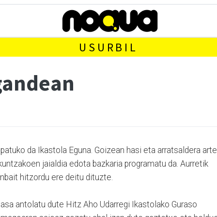
USURBIL
igandean
atuko da Ikastola Eguna. Goizean hasi eta arratsaldera arte
untzakoen jaialdia edota bazkaria programatu da. Aurretik
bait hitzordu ere deitu dituzte.
pasa antolatu dute Hitz Aho Udarregi Ikastolako Guraso