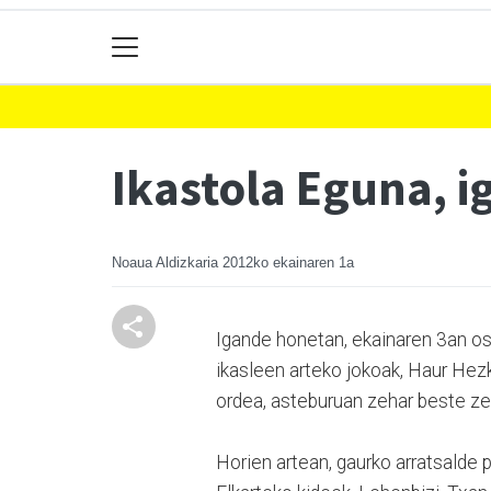
Ikastola Eguna, 
Noaua Aldizkaria
2012ko ekainaren 1a
Igande honetan, ekainaren 3an osp
ikasleen arteko jokoak, Haur Hezk
ordea, asteburuan zehar beste zen
Horien artean, gaurko arratsalde 