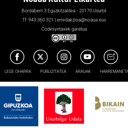
Bordaberri 3 Eguzkitzaldea - 20170 Usurbil
Tf: 943 360 321 | erredakzioa@noaua.eus
Codesyntaxek garatua
LEGE OHARRA
PUBLIZITATEA
ARAUAK
HARREMANET