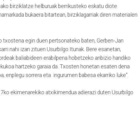
tako birziklatze helburuak berrikusteko eskatu diote
 hamarkada bukaera bitartean, birziklagarriak diren materialen
o txostena egin duen pertsonateko baten, Gerben-Jan
arri nahi izan zituen Usurbilgo Itunak. Bere esanetan,
ordeak baliabideen erabilpena hobetzeko anbizio handiko
 lekukoa hartzeko garaia da. Txosten honetan esaten dena
, enplegu sorrera eta ingurumen babesa ekarriko luke".
ko ekimenarekiko atxikimendua adierazi duten Usurbilgo