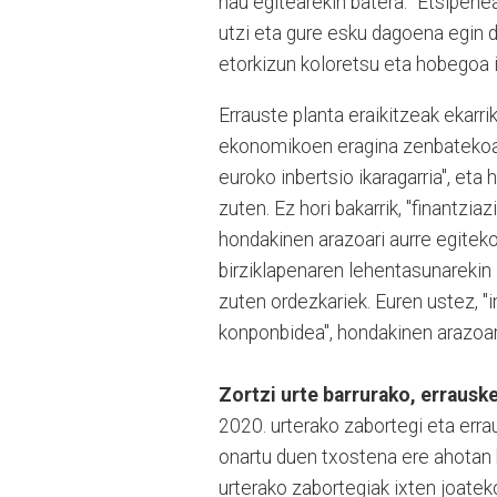
hau egitearekin batera: "Etsipene
utzi eta gure esku dagoena egin 
etorkizun koloretsu eta hobegoa 
Errauste planta eraikitzeak ekarr
ekonomikoen eragina zenbatekoa i
euroko inbertsio ikaragarria", eta
zuten. Ez hori bakarrik, "finantzi
hondakinen arazoari aurre egite
birziklapenaren lehentasunarekin 
zuten ordezkariek. Euren ustez, "
konponbidea", hondakinen arazoari
Zortzi urte barrurako, errausk
2020. urterako zabortegi eta er
onartu duen txostena ere ahotan 
urterako zabortegiak ixten joatek