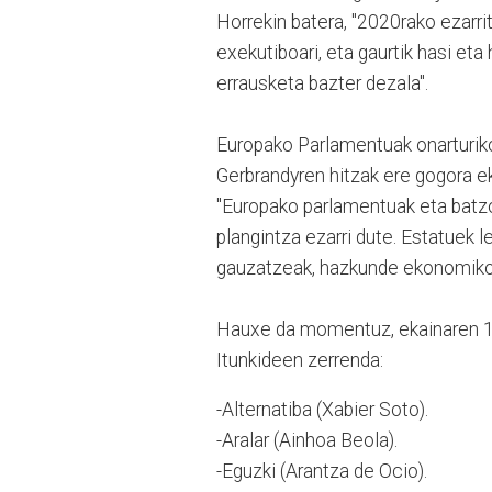
Horrekin batera, "2020rako ezarri
exekutiboari, eta gaurtik hasi eta
errausketa bazter dezala".
Europako Parlamentuak onarturik
Gerbrandyren hitzak ere gogora ek
"Europako parlamentuak eta batz
plangintza ezarri dute. Estatuek
gauzatzeak, hazkunde ekonomikoa
Hauxe da momentuz, ekainaren 17
Itunkideen zerrenda:
-Alternatiba (Xabier Soto).
-Aralar (Ainhoa Beola).
-Eguzki (Arantza de Ocio).