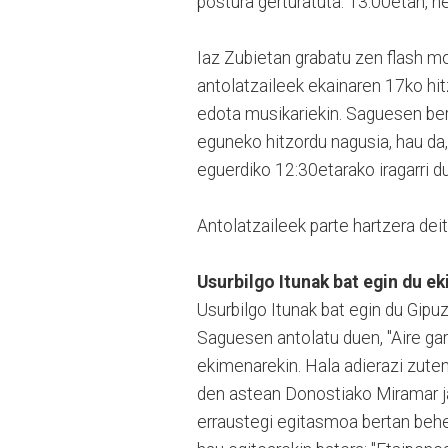
postura gerturatuta. 13:00etan, her
Iaz Zubietan grabatu zen flash mo
antolatzaileek ekainaren 17ko hit
edota musikariekin. Saguesen berta
eguneko hitzordu nagusia, hau da, 
eguerdiko 12:30etarako iragarri d
Antolatzaileek parte hartzera deit
Usurbilgo Itunak bat egin du e
Usurbilgo Itunak bat egin du Gip
Saguesen antolatu duen, "Aire gar
ekimenarekin. Hala adierazi zuten
den astean Donostiako Miramar ja
erraustegi egitasmoa bertan beher