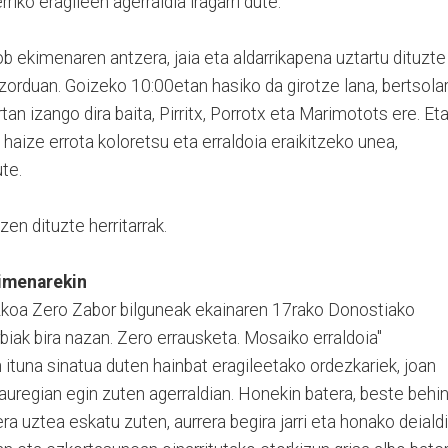
riko eragileen agerraldia iragarri dute.
b ekimenaren antzera, jaia eta aldarrikapena uztartu dituzte
zorduan. Goizeko 10:00etan hasiko da girotze lana, bertsolar
n izango dira baita, Pirritx, Porrotx eta Marimotots ere. Et
haize errota koloretsu eta erraldoia eraikitzeko unea,
ute.
zen dituzte herritarrak.
kimenarekin
uzkoa Zero Zabor bilguneak ekainaren 17rako Donostiako
biak bira nazan. Zero errausketa. Mosaiko erraldoia"
 ituna sinatua duten hainbat eragileetako ordezkariek, joan
uregian egin zuten agerraldian. Honekin batera, beste behi
a uztea eskatu zuten, aurrera begira jarri eta honako deialdi