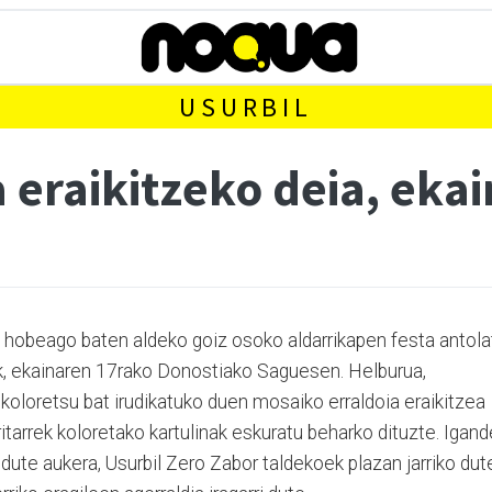
USURBIL
 eraikitzeko deia, eka
n hobeago baten aldeko goiz osoko aldarrikapen festa antola
k, ekainaren 17rako Donostiako Saguesen. Helburua,
 koloretsu bat irudikatuko duen mosaiko erraldoia eraikitzea
itarrek koloretako kartulinak eskuratu beharko dituzte. Igand
ute aukera, Usurbil Zero Zabor taldekoek plazan jarriko dut