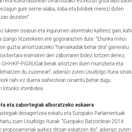
an eta ezkortasunean oinarritutako etorkizun grisa albo bate
dezagun gure seme-alaba, iloba eta bilobek merezi duten
izan dezaten".
iko lukeen osasun eta ingurumen alorretako kalteez gain, kalt
zango litzatekeen ere gogorarazten dute. "Ehunka milioi
 hori guztia amortizatzeko "hamarkadak behar dira" gaineratu
azioa bertara eramaten den zaborraren bidez lortzen denez,
ko GHHKP-PIGRUGak berak aitortzen duen murrizketa eta
lehiatzen du zuzenean", adierazi zuten Usurbilgo Ituna sinat
inork nahi ez duena saihestean oinarritu behar dugu
 loturiko irtenbidea.
eta eta zabortegiak alboratzeko eskaera
raustegiak desagertzea eskatu eta Europako Parlamentuak
hartu zuen Usurbilgo Itunak. "Europako Batzordeari 2014
o proposamenak aurkez ditzan eskatzen dio", adierazi zuten.