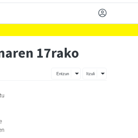
inaren 17rako
Entzun
Itzuli
tu
e
en