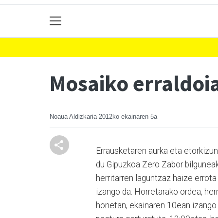
Mosaiko erraldoia
Noaua Aldizkaria
2012ko ekainaren 5a
Errausketaren aurka eta etorkizu
du Gipuzkoa Zero Zabor bilgunea
herritarren laguntzaz haize errota
izango da. Horretarako ordea, herr
honetan, ekainaren 10ean izango d