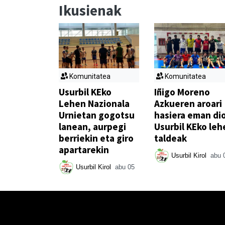
Ikusienak
Komunitatea
Komunitatea
Usurbil KEko
Iñigo Moreno
Lehen Nazionala
Azkueren aroari
Urnietan gogotsu
hasiera eman di
lanean, aurpegi
Usurbil KEko leh
berriekin eta giro
taldeak
apartarekin
Usurbil Kirol
abu 
Usurbil Kirol
abu 05