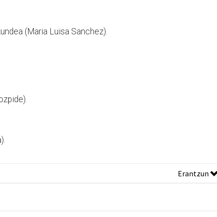
kundea (Maria Luisa Sanchez).
ozpide).
).
Erantzun