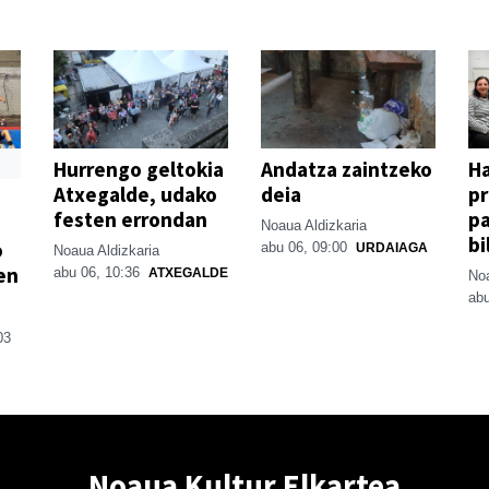
Hurrengo geltokia
Andatza zaintzeko
H
Atxegalde, udako
deia
p
festen errondan
pa
Noaua Aldizkaria
bi
o
abu 06, 09:00
URDAIAGA
Noaua Aldizkaria
en
abu 06, 10:36
ATXEGALDE
Noa
abu
03
Noaua Kultur Elkartea