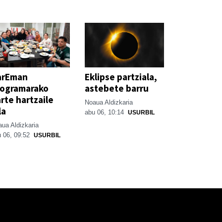
arEman
Eklipse partziala,
rogramarako
astebete barru
rte hartzaile
Noaua Aldizkaria
la
abu 06, 10:14
USURBIL
ua Aldizkaria
 06, 09:52
USURBIL