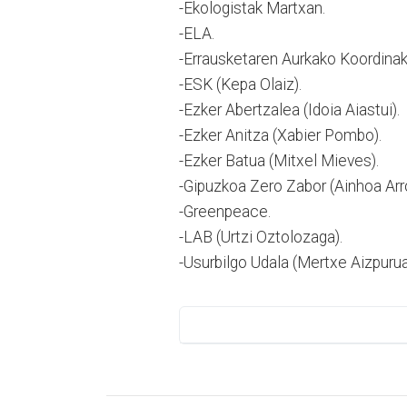
-Ekologistak Martxan.
-ELA.
-Errausketaren Aurkako Koordina
-ESK (Kepa Olaiz).
-Ezker Abertzalea (Idoia Aiastui).
-Ezker Anitza (Xabier Pombo).
-Ezker Batua (Mitxel Mieves).
-Gipuzkoa Zero Zabor (Ainhoa Arr
-Greenpeace.
-LAB (Urtzi Oztolozaga).
-Usurbilgo Udala (Mertxe Aizpurua