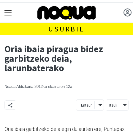
USURBIL
Oria ibaia piragua bidez
garbitzeko deia,
larunbaterako
Noaua Aldizkaria
2012ko ekainaren 12a
Entzun
Itzuli
Oria ibaia garbitzeko deia egin du aurten ere, Puntapax