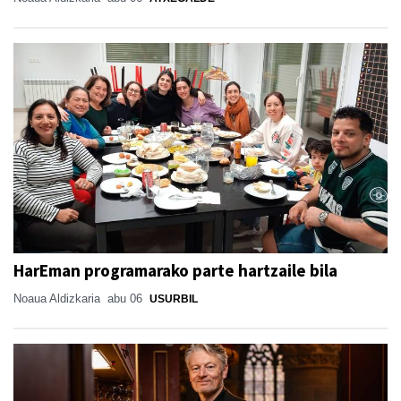
HarEman programarako parte hartzaile bila
Noaua Aldizkaria
abu 06
USURBIL