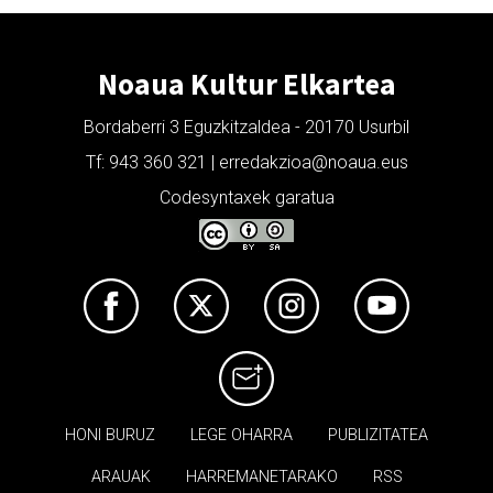
Noaua Kultur Elkartea
Bordaberri 3 Eguzkitzaldea - 20170 Usurbil
Tf: 943 360 321 | erredakzioa@noaua.eus
Codesyntaxek garatua
HONI BURUZ
LEGE OHARRA
PUBLIZITATEA
ARAUAK
HARREMANETARAKO
RSS