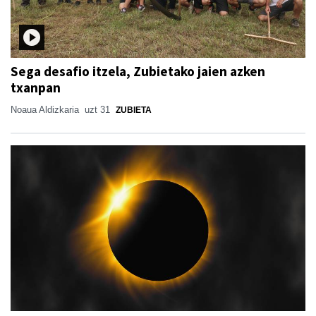
Sega desafio itzela, Zubietako jaien azken
txanpan
Noaua Aldizkaria
uzt 31
ZUBIETA