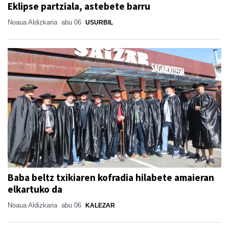
Eklipse partziala, astebete barru
Noaua Aldizkaria
abu 06
USURBIL
Baba beltz txikiaren kofradia hilabete amaieran
elkartuko da
Noaua Aldizkaria
abu 06
KALEZAR