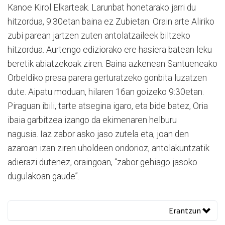
Kanoe Kirol Elkarteak. Larunbat honetarako jarri du
hitzordua, 9:30etan baina ez Zubietan. Orain arte Aliriko
zubi parean jartzen zuten antolatzaileek biltzeko
hitzordua. Aurtengo ediziorako ere hasiera batean leku
beretik abiatzekoak ziren. Baina azkenean Santueneako
Orbeldiko presa parera gerturatzeko gonbita luzatzen
dute. Aipatu moduan, hilaren 16an goizeko 9:30etan.
Piraguan ibili, tarte atsegina igaro, eta bide batez, Oria
ibaia garbitzea izango da ekimenaren helburu
nagusia. Iaz zabor asko jaso zutela eta, joan den
azaroan izan ziren uholdeen ondorioz, antolakuntzatik
adierazi dutenez, oraingoan, “zabor gehiago jasoko
dugulakoan gaude”.
Erantzun