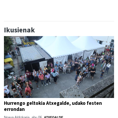
Ikusienak
Hurrengo geltokia Atxegalde, udako festen
errondan
Noaua Aldizkaria
abu 06
ATXEGALDE