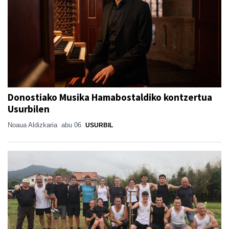
Donostiako Musika Hamabostaldiko kontzertua
Usurbilen
Noaua Aldizkaria
abu 06
USURBIL