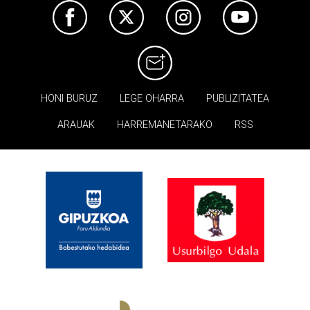
HONI BURUZ
LEGE OHARRA
PUBLIZITATEA
ARAUAK
HARREMANETARAKO
RSS