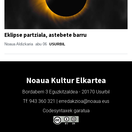
Eklipse partziala, astebete barru
Noaua Aldizkaria
abu 06
USURBIL
Noaua Kultur Elkartea
Bordaberri 3 Eguzkitzaldea - 20170 Usurbil
Tf: 943 360 321 | erredakzioa@noaua.eus
Codesyntaxek garatua