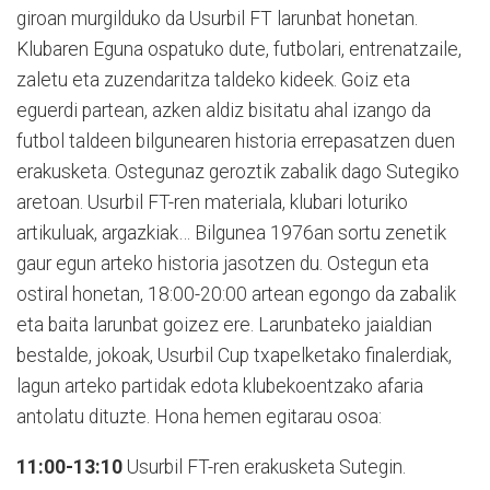
giroan murgilduko da Usurbil FT larunbat honetan.
Klubaren Eguna ospatuko dute, futbolari, entrenatzaile,
zaletu eta zuzendaritza taldeko kideek. Goiz eta
eguerdi partean, azken aldiz bisitatu ahal izango da
futbol taldeen bilgunearen historia errepasatzen duen
erakusketa. Ostegunaz geroztik zabalik dago Sutegiko
aretoan. Usurbil FT-ren materiala, klubari loturiko
artikuluak, argazkiak… Bilgunea 1976an sortu zenetik
gaur egun arteko historia jasotzen du. Ostegun eta
ostiral honetan, 18:00-20:00 artean egongo da zabalik
eta baita larunbat goizez ere. Larunbateko jaialdian
bestalde, jokoak, Usurbil Cup txapelketako finalerdiak,
lagun arteko partidak edota klubekoentzako afaria
antolatu dituzte. Hona hemen egitarau osoa:
11:00-13:10
Usurbil FT-ren erakusketa Sutegin.