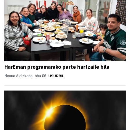
HarEman programarako parte hartzaile bila
Noaua Aldizkaria
abu 06
USURBIL