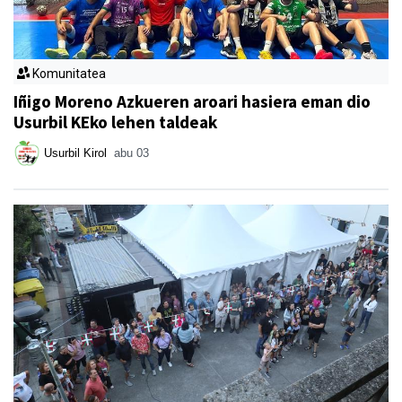
Komunitatea
Iñigo Moreno Azkueren aroari hasiera eman dio
Usurbil KEko lehen taldeak
Usurbil Kirol
abu 03