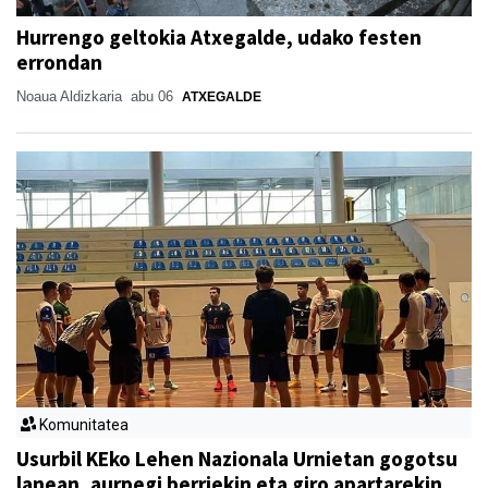
Hurrengo geltokia Atxegalde, udako festen
errondan
Noaua Aldizkaria
abu 06
ATXEGALDE
Komunitatea
Usurbil KEko Lehen Nazionala Urnietan gogotsu
lanean, aurpegi berriekin eta giro apartarekin