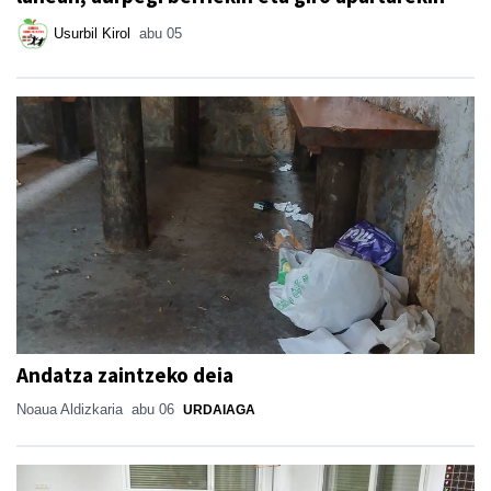
Usurbil Kirol
abu 05
Andatza zaintzeko deia
Noaua Aldizkaria
abu 06
URDAIAGA