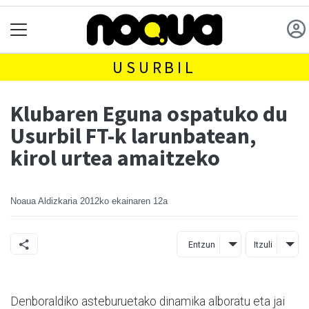
USURBIL
Klubaren Eguna ospatuko du
Usurbil FT-k larunbatean,
kirol urtea amaitzeko
Noaua Aldizkaria
2012ko ekainaren 12a
Entzun
Itzuli
Denboraldiko asteburuetako dinamika alboratu eta jai