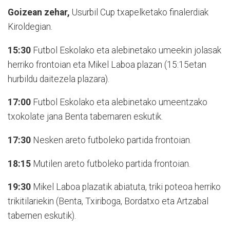
Goizean zehar,
Usurbil Cup txapelketako finalerdiak
Kiroldegian.
15:30
Futbol Eskolako eta alebinetako umeekin jolasak
herriko frontoian eta Mikel Laboa plazan (15:15etan
hurbildu daitezela plazara).
17:00
Futbol Eskolako eta alebinetako umeentzako
txokolate jana Benta tabernaren eskutik.
17:30
Nesken areto futboleko partida frontoian.
18:15
Mutilen areto futboleko partida frontoian.
19:30
Mikel Laboa plazatik abiatuta, triki poteoa herriko
trikitilariekin (Benta, Txiriboga, Bordatxo eta Artzabal
tabernen eskutik).