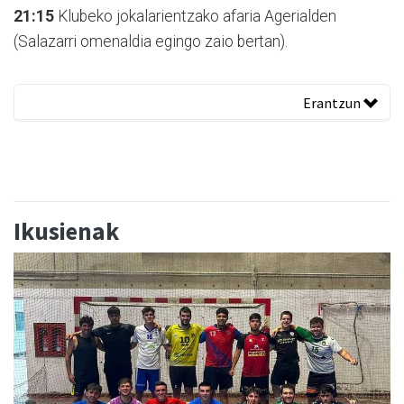
21:15
Klubeko jokalarientzako afaria Agerialden
(Salazarri omenaldia egingo zaio bertan).
Erantzun
Ikusienak