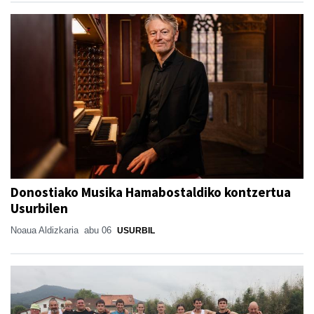
Donostiako Musika Hamabostaldiko kontzertua
Usurbilen
Noaua Aldizkaria
abu 06
USURBIL