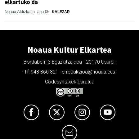
elkartuko da
Noaua Aldizkaria
abu 06
KALEZAR
Noaua Kultur Elkartea
Bordaberri 3 Eguzkitzaldea - 20170 Usurbil
Tf: 943 360 321 | erredakzioa@noaua.eus
Codesyntaxek garatua