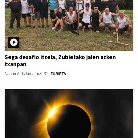
Sega desafio itzela, Zubietako jaien azken
txanpan
Noaua Aldizkaria
uzt 31
ZUBIETA