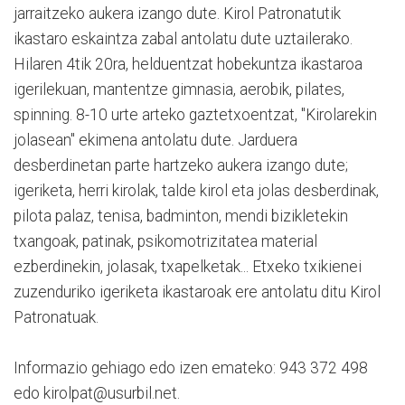
jarraitzeko aukera izango dute. Kirol Patronatutik
ikastaro eskaintza zabal antolatu dute uztailerako.
Hilaren 4tik 20ra, helduentzat hobekuntza ikastaroa
igerilekuan, mantentze gimnasia, aerobik, pilates,
spinning. 8-10 urte arteko gaztetxoentzat, "Kirolarekin
jolasean" ekimena antolatu dute. Jarduera
desberdinetan parte hartzeko aukera izango dute;
igeriketa, herri kirolak, talde kirol eta jolas desberdinak,
pilota palaz, tenisa, badminton, mendi bizikletekin
txangoak, patinak, psikomotrizitatea material
ezberdinekin, jolasak, txapelketak... Etxeko txikienei
zuzenduriko igeriketa ikastaroak ere antolatu ditu Kirol
Patronatuak.
Informazio gehiago edo izen emateko: 943 372 498
edo kirolpat@usurbil.net.