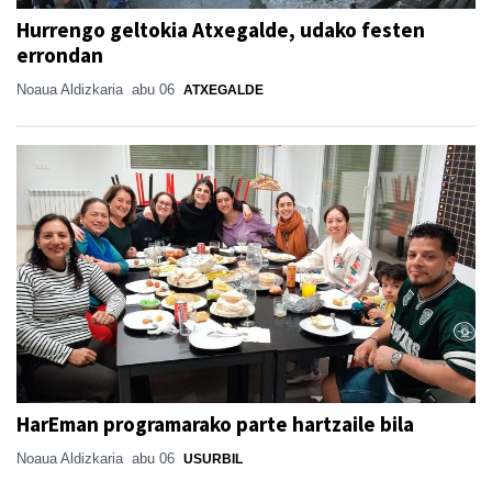
Hurrengo geltokia Atxegalde, udako festen
errondan
Noaua Aldizkaria
abu 06
ATXEGALDE
HarEman programarako parte hartzaile bila
Noaua Aldizkaria
abu 06
USURBIL