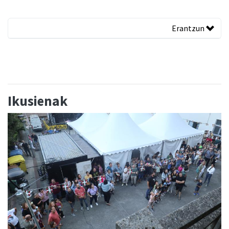
Erantzun
Ikusienak