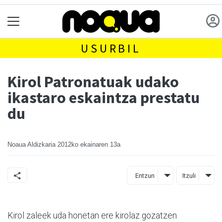
USURBIL
Kirol Patronatuak udako
ikastaro eskaintza prestatu
du
Noaua Aldizkaria
2012ko ekainaren 13a
Entzun
Itzuli
Kirol zaleek uda honetan ere kirolaz gozatzen