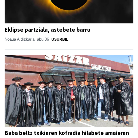
Eklipse partziala, astebete barru
Noaua Aldizkaria
abu 06
USURBIL
Baba beltz txikiaren kofradia hilabete amaieran